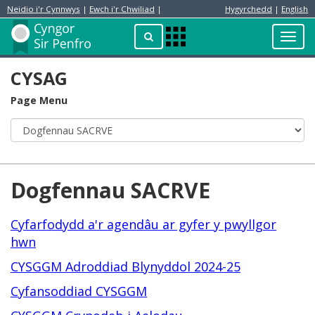
Neidio i'r Cynnwys
|
Ewch i'r Chwiliad
|
Hygyrchedd
|
English
Preswylydd
Chwilio
Toggl
Apps
navig
Menu
CYSAG
Page Menu
Dogfennau SACRVE
Cyfarfodydd a'r agendâu ar gyfer y pwyllgor
hwn
CYSGGM Adroddiad Blynyddol 2024-25
Cyfansoddiad CYSGGM