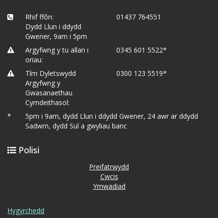
Rhif ffôn:
01437 764551
Dydd Llun i ddydd
Gwener, 9am i 5pm
Argyfwng y tu allan i
0345 601 5522*
oriau:
Tîm Dyletswydd
0300 123 5519*
Argyfwng y
Gwasanaethau
Cymdeithasol:
*
5pm i 9am, dydd Llun i ddydd Gwener, 24 awr ar ddydd
Sadwrn, dydd Sul a gwyliau banc
Polisi
Preifatrwydd
Cwcis
Ymwadiad
Hygyrchedd