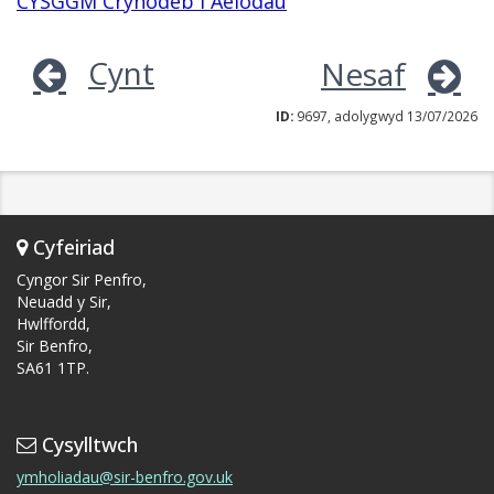
CYSGGM Crynodeb i Aelodau
Cynt
Nesaf
ID:
9697, adolygwyd 13/07/2026
Cyfeiriad
Cyngor Sir Penfro,
Neuadd y Sir,
Hwlffordd,
Sir Benfro,
SA61 1TP.
Cysylltwch
ymholiadau@sir-benfro.gov.uk