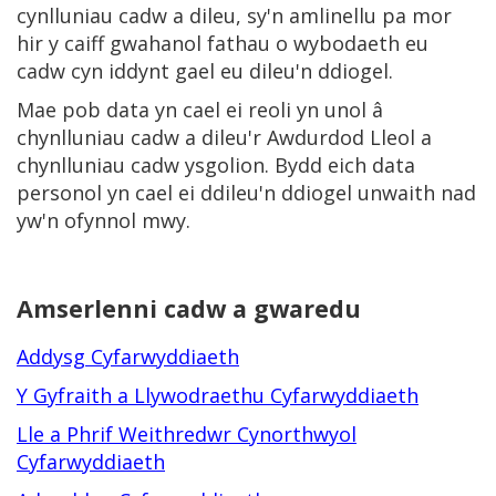
cynlluniau cadw a dileu, sy'n amlinellu pa mor
hir y caiff gwahanol fathau o wybodaeth eu
cadw cyn iddynt gael eu dileu'n ddiogel.
Mae pob data yn cael ei reoli yn unol â
chynlluniau cadw a dileu'r Awdurdod Lleol a
chynlluniau cadw ysgolion. Bydd eich data
personol yn cael ei ddileu'n ddiogel unwaith nad
yw'n ofynnol mwy.
Amserlenni cadw a gwaredu
Addysg Cyfarwyddiaeth
Y Gyfraith a Llywodraethu Cyfarwyddiaeth
Lle a Phrif Weithredwr Cynorthwyol
Cyfarwyddiaeth