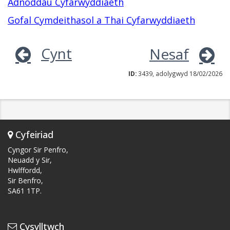
Adnoddau Cyfarwyddiaeth
Gofal Cymdeithasol a Thai Cyfarwyddiaeth
Cynt
Nesaf
ID:
3439, adolygwyd 18/02/2026
Cyfeiriad
Cyngor Sir Penfro,
Neuadd y Sir,
Hwlffordd,
Sir Benfro,
SA61 1TP.
Cysylltwch