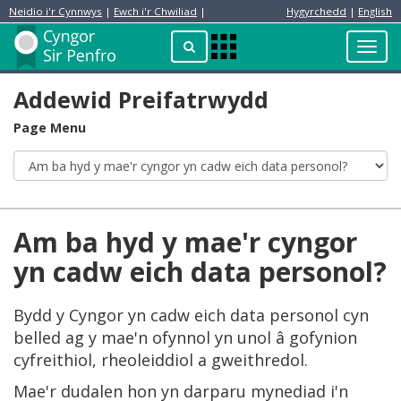
Neidio i'r Cynnwys
|
Ewch i'r Chwiliad
|
Hygyrchedd
|
English
Preswylydd
Chwilio
Toggl
Apps
navig
Menu
Addewid Preifatrwydd
Page Menu
Am ba hyd y mae'r cyngor
yn cadw eich data personol?
Bydd y Cyngor yn cadw eich data personol cyn
belled ag y mae'n ofynnol yn unol â gofynion
cyfreithiol, rheoleiddiol a gweithredol.
Mae'r dudalen hon yn darparu mynediad i'n