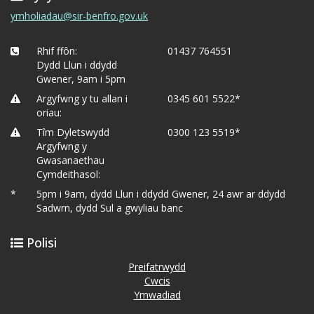
ymholiadau@sir-benfro.gov.uk
Rhif ffôn:
01437 764551
Dydd Llun i ddydd
Gwener, 9am i 5pm
Argyfwng y tu allan i
0345 601 5522*
oriau:
Tîm Dyletswydd
0300 123 5519*
Argyfwng y
Gwasanaethau
Cymdeithasol:
*
5pm i 9am, dydd Llun i ddydd Gwener, 24 awr ar ddydd
Sadwrn, dydd Sul a gwyliau banc
Polisi
Preifatrwydd
Cwcis
Ymwadiad