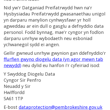
Nid yw'r Datganiad Preifatrwydd hwn na'r
Hysbysiadau Preifatrwydd gwasanaethau unigol
yn darparu manylion cynhwysfawr yr holl
agweddau ar ein dull o gasglu a defnyddio data
personol. Fodd bynnag, mae'r cyngor yn fodlon
darparu unrhyw wybodaeth neu esboniad
ychwanegol sydd ei angen.
Gellir gwneud unrhyw gwynion gan ddefnyddio'r
ffurflen gwyno diogelu data (yn agor mewn tab
newydd)
neu dylid eu hanfon i'r cyfeiriad isod:
Y Swyddog Diogelu Data
Cyngor Sir Penfro
Neuadd y Sir
Hwlffordd
SA61 1TP
E-bost
dataprotection@pembrokeshire.gov.uk