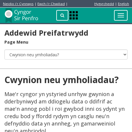
Neidio i'r Cynnwys
|
Ewch i'r Chwiliad
|
Hygyrchedd
|
English
Preswylydd
Chwilio
Toggl
Apps
navig
Menu
Addewid Preifatrwydd
Page Menu
Cwynion neu ymholiadau?
Mae'r cyngor yn ystyried unrhyw gwynion a
dderbyniwyd am ddiogelu data o ddifrif ac
mae'n annog pobl i roi gwybod inni os ydynt yn
credu bod y ffordd rydym yn casglu neu'n
defnyddio data yn annheg, yn gamarweiniol
neu'n amhriodol.