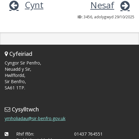
Cynt
Nesaf
ID:
3456, adolygwyd 29/10/2025
Cyfeiriad
Cyngor Sir Penfro,
Neuadd y Sir,
Hwlffordd,
Sir Benfro,
SA61 1TP.
Cysylltwch
ymholiadau@sir-benfro.gov.uk
Rhif ffôn:
01437 764551