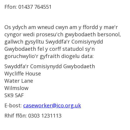
Ffon: 01437 764551
Os ydych am wneud cwyn am y ffordd y mae'r
cyngor wedi prosesu'ch gwybodaeth bersonol,
gallwch gysylltu Swyddfa'r Comisiynydd
Gwybodaeth fel y corff statudol sy'n
goruchwylio'r gyfraith diogelu data:
Swyddfa'r Comisiynydd Gwybodaeth
Wycliffe House
Water Lane
Wilmslow
SK9 5AF
E-bost:
caseworker@ico.org.uk
Rhif ffôn: 0303 1231113