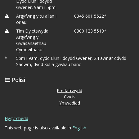
Dydd Llun i ddydd
Gwener, 9am i 5pm
Argyfwng y tu allan i
0345 601 5522*
oriau:
Tîm Dyletswydd
0300 123 5519*
Argyfwng y
Gwasanaethau
Cymdeithasol:
*
5pm i 9am, dydd Llun i ddydd Gwener, 24 awr ar ddydd
Sadwrn, dydd Sul a gwyliau banc
Polisi
Preifatrwydd
Cwcis
Ymwadiad
Hygyrchedd
This web page is also available in
English