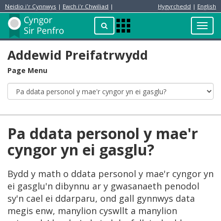
Neidio i'r Cynnwys
|
Ewch i'r Chwiliad
|
Hygyrchedd
|
English
Preswylydd
Chwilio
Toggl
Apps
navig
Menu
Addewid Preifatrwydd
Page Menu
Pa ddata personol y mae'r
cyngor yn ei gasglu?
Bydd y math o ddata personol y mae'r cyngor yn
ei gasglu'n dibynnu ar y gwasanaeth penodol
sy'n cael ei ddarparu, ond gall gynnwys data
megis enw, manylion cyswllt a manylion