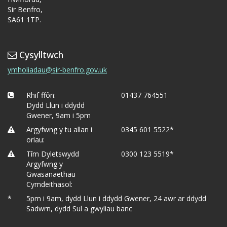
Sir Benfro,
SA61 1TP.
Cysylltwch
ymholiadau@sir-benfro.gov.uk
Rhif ffôn:
01437 764551
Dydd Llun i ddydd
Gwener, 9am i 5pm
Argyfwng y tu allan i
0345 601 5522*
oriau:
Tîm Dyletswydd
0300 123 5519*
Argyfwng y
Gwasanaethau
Cymdeithasol:
*
5pm i 9am, dydd Llun i ddydd Gwener, 24 awr ar ddydd
Sadwrn, dydd Sul a gwyliau banc