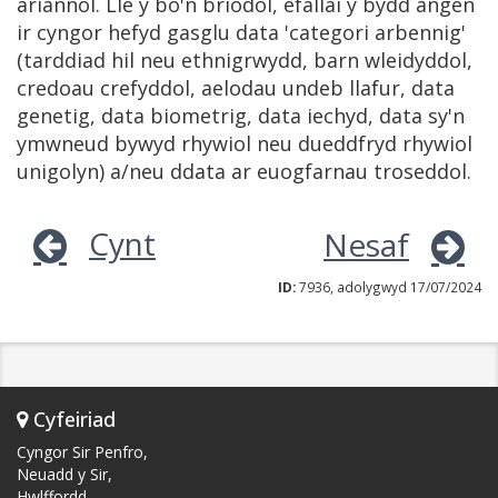
ariannol. Lle y bo'n briodol, efallai y bydd angen
ir cyngor hefyd gasglu data 'categori arbennig'
(tarddiad hil neu ethnigrwydd, barn wleidyddol,
credoau crefyddol, aelodau undeb llafur, data
genetig, data biometrig, data iechyd, data sy'n
ymwneud bywyd rhywiol neu dueddfryd rhywiol
unigolyn) a/neu ddata ar euogfarnau troseddol.
Cynt
Nesaf
ID:
7936, adolygwyd 17/07/2024
Cyfeiriad
Cyngor Sir Penfro,
Neuadd y Sir,
Hwlffordd,