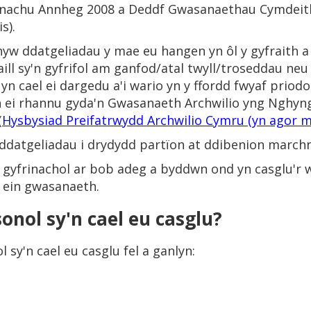
nachu Annheg 2008 a Deddf Gwasanaethau Cymdeitha
s).
w ddatgeliadau y mae eu hangen yn ôl y gyfraith a 
ll sy'n gyfrifol am ganfod/atal twyll/troseddau neu
yn cael ei dargedu a'i wario yn y ffordd fwyaf priodo
h ei rhannu gyda'n Gwasanaeth Archwilio yng Nghyng
(
Hysbysiad Preifatrwydd Archwilio Cymru (yn agor 
datgeliadau i drydydd partïon at ddibenion marchn
n gyfrinachol ar bob adeg a byddwn ond yn casglu'r
 ein gwasanaeth.
onol sy'n cael eu casglu?
 sy'n cael eu casglu fel a ganlyn: