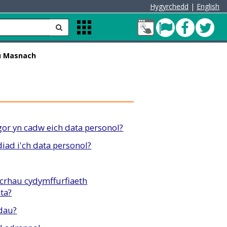
Hygyrchedd
|
English
Fy
Pont
Faceb
Twit
anfon
Apps
Nghyfrif
Menu
Cleddau
u Masnach
green
or yn cadw eich data personol?
iad i'ch data personol?
icrhau cydymffurfiaeth
ta?
dau?