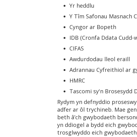
Yr heddlu
Y Tîm Safonau Masnach C
Cyngor ar Bopeth
IDB (Cronfa Ddata Cudd-
CIFAS
Awdurdodau lleol eraill
Adrannau Cyfreithiol ar g
HMRC
Tascomi sy'n Brosesydd Da
Rydym yn defnyddio proseswyr 
adfer ar ôl trychineb. Mae ge
beth â’ch gwybodaeth bersono
yn ddiogel a bydd eich gwybod
trosglwyddo eich gwybodaeth b