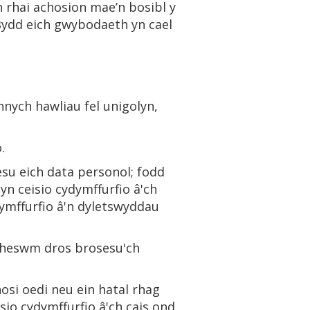
rhai achosion mae’n bosibl y
Bydd eich gwybodaeth yn cael
nych hawliau fel unigolyn,
.
esu eich data personol; fodd
yn ceisio cydymffurfio â'ch
ymffurfio â'n dyletswyddau
rheswm dros brosesu'ch
hosi oedi neu ein hatal rhag
o cydymffurfio â'ch cais ond