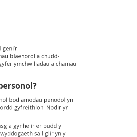
 geni’r
rnau blaenorol a chudd-
gyfer ymchwiliadau a chamau
 personol?
ynnol bod amodau penodol yn
ordd gyfreithlon. Nodir yr
asg a gynhelir er budd y
yddogaeth sail glir yn y