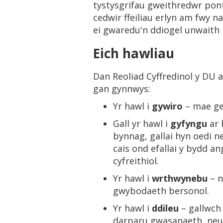
tystysgrifau gweithredwr pon
cedwir ffeiliau erlyn am fwy 
ei gwaredu'n ddiogel unwaith
Eich hawliau
Dan Reoliad Cyffredinol y DU 
gan gynnwys:
Yr hawl i
gywiro
– mae gen
Gall yr hawl i
gyfyngu
ar 
bynnag, gallai hyn oedi n
cais ond efallai y bydd 
cyfreithiol.
Yr hawl i
wrthwynebu
– n
gwybodaeth bersonol.
Yr hawl i
ddileu
– gallwch 
darparu gwasanaeth, neu 