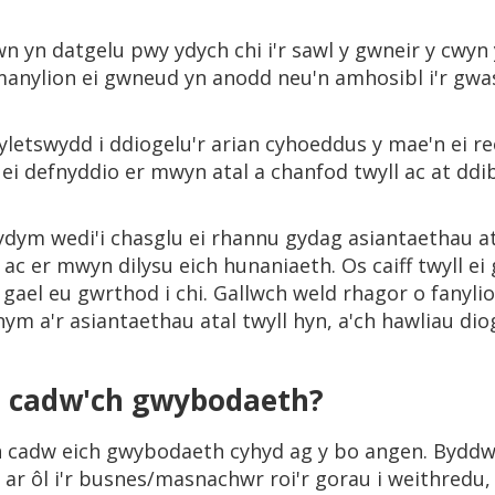
 yn datgelu pwy ydych chi i'r sawl y gwneir y cwyn 
 manylion ei gwneud yn anodd neu'n amhosibl i'r gw
etswydd i ddiogelu'r arian cyhoeddus y mae'n ei reol
l ei defnyddio er mwyn atal a chanfod twyll ac at ddi
ydym wedi'i chasglu ei rhannu gydag asiantaethau ata
n ac er mwyn dilysu eich hunaniaeth. Os caiff twyll e
 gael eu gwrthod i chi. Gallwch weld rhagor o fanylio
m a'r asiantaethau atal twyll hyn, a'ch hawliau dio
’n cadw'ch gwybodaeth?
n cadw eich gwybodaeth cyhyd ag y bo angen. Bydd
ar ôl i'r busnes/masnachwr roi'r gorau i weithredu