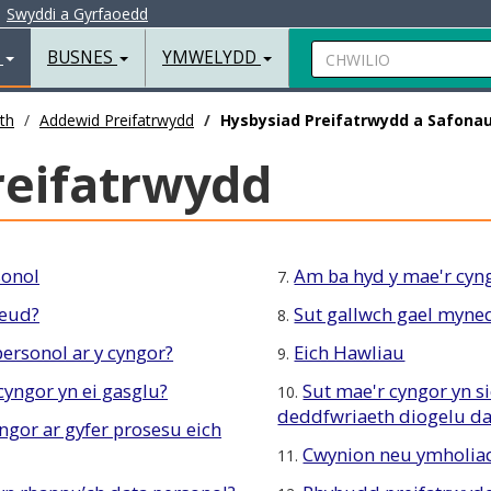
|
Swyddi a Gyrfaoedd
Chwilio
R
BUSNES
YMWELYDD
th
Addewid Preifatrwydd
Hysbysiad Preifatrwydd a Safona
eifatrwydd
onol
Am ba hyd y mae'r cyng
7.
neud?
Sut gallwch gael myned
8.
ersonol ar y cyngor?
Eich Hawliau
9.
cyngor yn ei gasglu?
Sut mae'r cyngor yn s
10.
deddfwriaeth diogelu da
yngor ar gyfer prosesu eich
Cwynion neu ymholia
11.