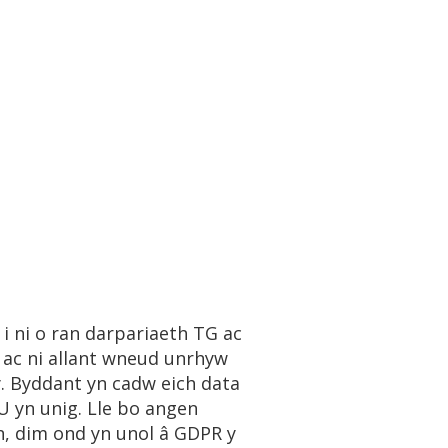
 ni o ran darpariaeth TG ac
 ac ni allant wneud unrhyw
. Byddant yn cadw eich data
U yn unig. Lle bo angen
n, dim ond yn unol â GDPR y