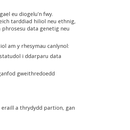
gael eu diogelu’n fwy.
ich tarddiad hiliol neu ethnig,
a phrosesu data genetig neu
iol am y rhesymau canlynol:
 statudol i ddarparu data
 ganfod gweithredoedd
eraill a thrydydd partïon, gan