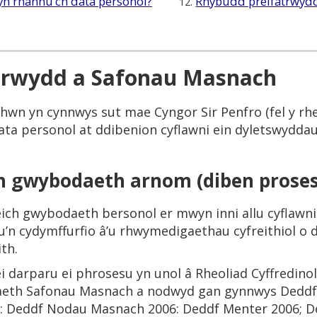
yn rhannu’ch data personol?
Rhybudd preifatrwyd
12.
trwydd a Safonau Masnach
hwn yn cynnwys sut mae Cyngor Sir Penfro (fel y rhe
ata personol at ddibenion cyflawni ein dyletswydda
 gwybodaeth arnom (diben prose
ich gwybodaeth bersonol er mwyn inni allu cyflawni
u’n cydymffurfio â’u rhwymedigaethau cyfreithiol o
th.
ei darparu ei phrosesu yn unol â Rheoliad Cyffredino
iaeth Safonau Masnach a nodwyd gan gynnwys Deddf
 Deddf Nodau Masnach 2006: Deddf Menter 2006; De