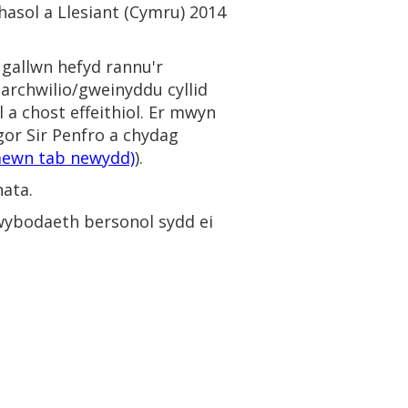
sol a Llesiant (Cymru) 2014
gallwn hefyd rannu'r
 archwilio/gweinyddu cyllid
l a chost effeithiol. Er mwyn
or Sir Penfro a chydag
mewn tab newydd)
).
ata.
 wybodaeth bersonol sydd ei