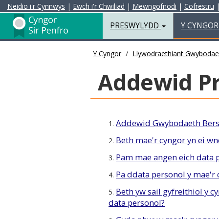
Neidio i'r Cynnwys
|
Ewch i'r Chwiliad
|
Mewngofnodi
|
Cofrestru
Preswylydd
PRESWYLYDD
Y CYNGO
Y Cyngor
Llywodraethiant Gwybodae
Addewid Pr
Addewid Gwybodaeth Bers
1.
Beth mae'r cyngor yn ei w
2.
Pam mae angen eich data p
3.
Pa ddata personol y mae'r 
4.
Beth yw sail gyfreithiol y c
5.
data personol?