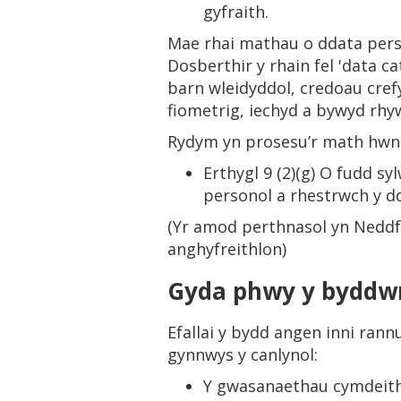
gyfraith.
Mae rhai mathau o ddata person
Dosberthir y rhain fel 'data c
barn wleidyddol, credoau cref
fiometrig, iechyd a bywyd rhyw
Rydym yn prosesu’r math hwn 
Erthygl 9 (2)(g) O fudd s
personol a rhestrwch y d
(Yr amod perthnasol yn Neddf
anghyfreithlon)
Gyda phwy y byddw
Efallai y bydd angen inni ran
gynnwys y canlynol:
Y gwasanaethau cymdeit