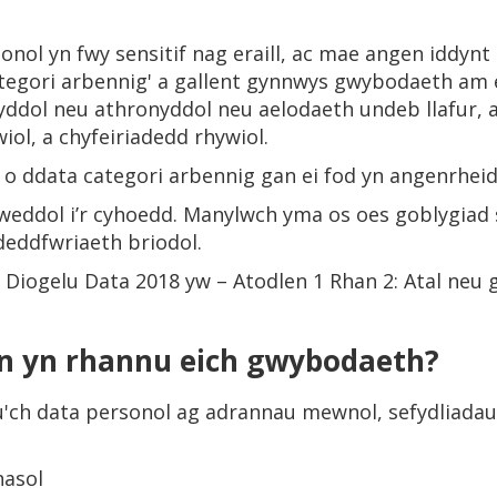
ol yn fwy sensitif nag eraill, ac mae angen iddynt 
ategori arbennig' a gallent gynnwys gwybodaeth am e
yddol neu athronyddol neu aelodaeth undeb llafur, 
iol, a chyfeiriadedd rhywiol.
o ddata categori arbennig gan ei fod yn angenrheid
ylweddol i’r cyhoedd. Manylwch yma os oes goblygiad
deddfwriaeth briodol.
 Diogelu Data 2018 yw – Atodlen 1 Rhan 2: Atal neu
n yn rhannu eich gwybodaeth?
nu'ch data personol ag adrannau mewnol, sefydliadau 
hasol