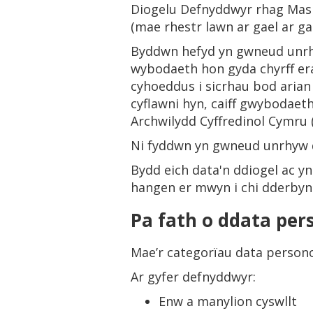
Diogelu Defnyddwyr rhag Mas
(mae rhestr lawn ar gael ar gai
Byddwn hefyd yn gwneud unrhy
wybodaeth hon gyda chyrff erai
cyhoeddus i sicrhau bod arian 
cyflawni hyn, caiff gwybodaet
Archwilydd Cyffredinol Cymru 
Ni fyddwn yn gwneud unrhyw d
Bydd eich data'n ddiogel ac y
hangen er mwyn i chi dderbyn
Pa fath o ddata pers
Mae’r categorïau data personol
Ar gyfer defnyddwyr:
Enw a manylion cyswllt