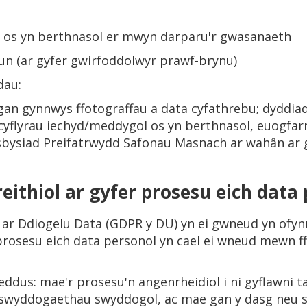
l os yn berthnasol er mwyn darparu'r gwasanaeth
llun (ar gyfer gwirfoddolwyr prawf-brynu)
dau:
gan gynnwys ffotograffau a data cyfathrebu; dyddiad
 cyflyrau iechyd/meddygol os yn berthnasol, euogfa
sbysiad Preifatrwydd Safonau Masnach ar wahân ar 
reithiol ar gyfer prosesu eich data
U ar Ddiogelu Data (GDPR y DU) yn ei gwneud yn of
 prosesu eich data personol yn cael ei wneud mewn ff
oeddus: mae'r prosesu'n angenrheidiol i ni gyflawni t
 swyddogaethau swyddogol, ac mae gan y dasg neu sw