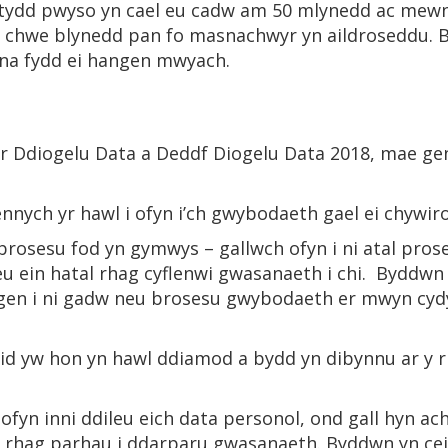
tydd pwyso yn cael eu cadw am 50 mlynedd ac mewn 
na chwe blynedd pan fo masnachwyr yn aildroseddu. 
 na fydd ei hangen mwyach.
ar Ddiogelu Data a Deddf Diogelu Data 2018, mae gen
nych yr hawl i ofyn i’ch gwybodaeth gael ei chywiro
brosesu fod yn gymwys – gallwch ofyn i ni atal pros
eu ein hatal rhag cyflenwi gwasanaeth i chi. Byddwn 
angen i ni gadw neu brosesu gwybodaeth er mwyn cyd
id yw hon yn hawl ddiamod a bydd yn dibynnu ar y 
ofyn inni ddileu eich data personol, ond gall hyn ac
rhag parhau i ddarparu gwasanaeth. Byddwn yn ceisi