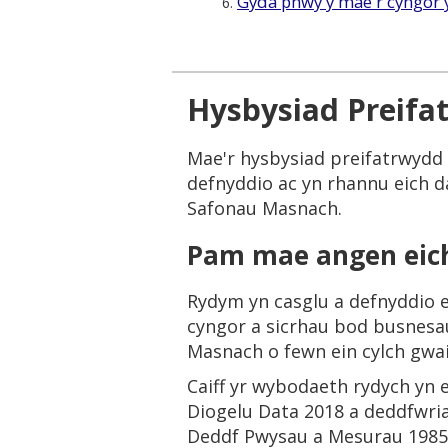
Gyda phwy y mae'r cyngor 
6.
Hysbysiad Preifa
Mae'r hysbysiad preifatrwydd 
defnyddio ac yn rhannu eich d
Safonau Masnach.
Pam mae angen eich
Rydym yn casglu a defnyddio e
cyngor a sicrhau bod busnesa
Masnach o fewn ein cylch gwai
Caiff yr wybodaeth rydych yn 
Diogelu Data 2018 a deddfwr
Deddf Pwysau a Mesurau 1985: