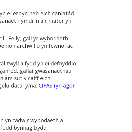
yn ei erbyn heb eich caniatâd.
asanaeth ymdrin â'r mater yn
i. Felly, gall yr wybodaeth
benion archwilio yn fewnol ac
l twyll a fydd yn ei defnyddio
i ganfod, gallai gwasanaethau
n am sut y caiff eich
gelu data, yma:
CIFAS (yn agor
wn yn cadw'r wybodaeth a
, fodd bynnag bydd