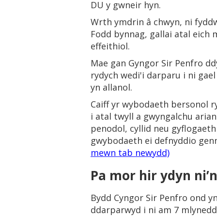
DU y gwneir hyn.
Wrth ymdrin â chwyn, ni fyddwn
Fodd bynnag, gallai atal eich
effeithiol.
Mae gan Gyngor Sir Penfro ddyl
rydych wedi'i darparu i ni gae
yn allanol.
Caiff yr wybodaeth bersonol r
i atal twyll a gwyngalchu aria
penodol, cyllid neu gyflogaeth
gwybodaeth ei defnyddio genny
mewn tab newydd)
Pa mor hir ydyn ni
Bydd Cyngor Sir Penfro ond y
ddarparwyd i ni am 7 mlynedd 