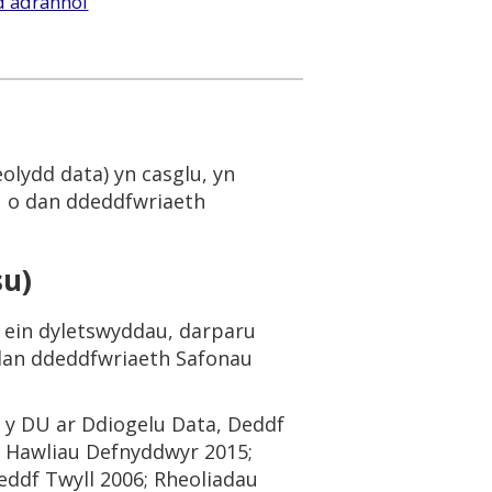
d adrannol
olydd data) yn casglu, yn
u o dan ddeddfwriaeth
su)
 ein dyletswyddau, darparu
 dan ddeddfwriaeth Safonau
l y DU ar Ddiogelu Data, Deddf
 Hawliau Defnyddwyr 2015;
ddf Twyll 2006; Rheoliadau