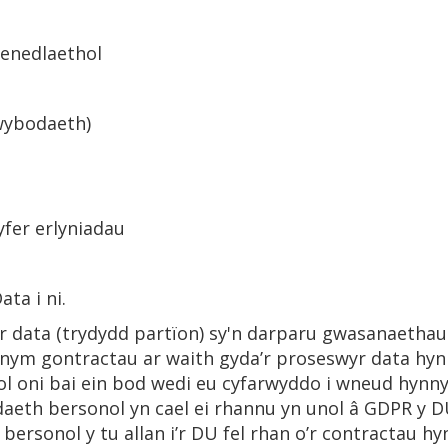
enedlaethol
wybodaeth)
yfer erlyniadau
ta i ni.
data (trydydd partïon) sy'n darparu gwasanaethau i
nnym gontractau ar waith gyda’r proseswyr data hyn
l oni bai ein bod wedi eu cyfarwyddo i wneud hynny
aeth bersonol yn cael ei rhannu yn unol â GDPR y D
ersonol y tu allan i’r DU fel rhan o’r contractau hy