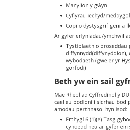
Manylion y gŵyn
Cyflyrau iechyd/meddygo
Copi o dystysgrif geni a 
Ar gyfer erlyniadau/ymchwilia
Tystiolaeth o droseddau 
diffynnydd(diffynyddion),
wybodaeth (gweler yr Hy
gorfodi)
Beth yw ein sail gyf
Mae Rheoliad Cyffredinol y D
cael eu bodloni i sicrhau bod
amodau perthnasol hyn isod:
Erthygl 6 (1)(e) Tasg gyh
cyhoedd neu ar gyfer ein