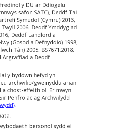
fredinol y DU ar Ddiogelu
cynnwys safon SATC), Deddf Tai
artrefi Symudol (Cymru) 2013,
f Twyll 2006, Deddf Ymddygiad
016, Deddf Landlord a
Nwy (Gosod a Defnyddio) 1998,
lwch Tân) 2005, BS7671:2018:
 Argraffiad a Deddf
lai y byddwn hefyd yn
 neu archwilio/gweinyddu arian
l a chost-effeithiol. Er mwyn
Sir Penfro ac ag Archwilydd
ewydd)
.
ata.
 wybodaeth bersonol sydd ei