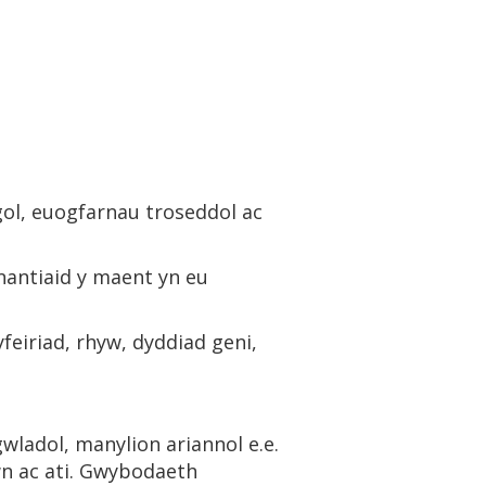
ol, euogfarnau troseddol ac
nantiaid y maent yn eu
eiriad, rhyw, dyddiad geni,
gwladol, manylion ariannol e.e.
iwn ac ati. Gwybodaeth