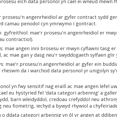
 prosesu eich data personol yn cael ei wneud mewn ff
e'r prosesu'n angenrheidiol ar gyfer contract sydd 
ryd camau penodol cyn ymrwymo i gontract.
 gyfreithiol: mae'r prosesu'n angenrheidiol er mwyn 
 contractiol).
us: mae angen inni brosesu er mwyn cyflawni tasg er
ac mae gan y dasg neu'r swyddogaeth sylfaen glir y
lys: mae'r prosesu'n angenrheidiol ar gyfer ein budd
od rheswm da i warchod data personol yr unigolyn sy'
ol yn fwy sensitif nag eraill ac mae angen lefel uw
ael eu hystyried fel 'data categori arbennig' a ga
wydd, barn wleidyddol, credoau crefyddol neu athro
g neu fiometrig, iechyd a bywyd rhywiol a chyfeiriad
 o ddata categori arbennig yn ôl yr angen at ddiben