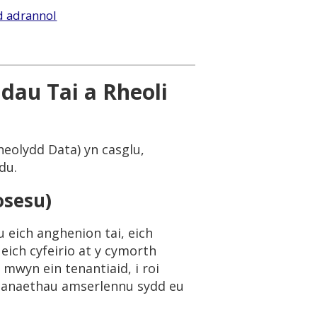
d adrannol
dau Tai a Rheoli
heolydd Data) yn casglu,
du.
osesu)
 eich anghenion tai, eich
ich cyfeirio at y cymorth
 mwyn ein tenantiaid, i roi
asanaethau amserlennu sydd eu