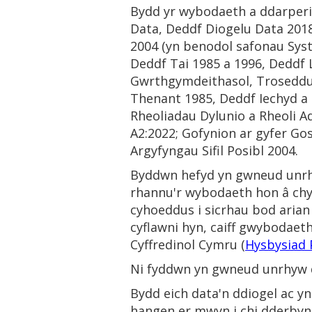
Bydd yr wybodaeth a ddarperir
Data, Deddf Diogelu Data 2018
2004 (yn benodol safonau Syst
Deddf Tai 1985 a 1996, Deddf 
Gwrthgymdeithasol, Troseddu 
Thenant 1985, Deddf Iechyd a
Rheoliadau Dylunio a Rheoli A
A2:2022; Gofynion ar gyfer Go
Argyfyngau Sifil Posibl 2004.
Byddwn hefyd yn gwneud unrhyw
rhannu'r wybodaeth hon â chyrf
cyhoeddus i sicrhau bod arian 
cyflawni hyn, caiff gwybodaet
Cyffredinol Cymru (
Hysbysiad 
Ni fyddwn yn gwneud unrhyw d
Bydd eich data'n ddiogel ac y
hangen er mwyn i chi dderbyn