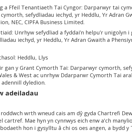
g a Ffeil Tenantiaeth Tai Cyngor: Darparwyr tai cymde
cymorth, sefydliadau iechyd, yr Heddlu, Yr Adran G
dion, NEC, CIPFA Business Limited.
iaid: Unrhyw sefydliad a fyddai’n helpu’r unigolyn i
liadau iechyd, yr Heddlu, Yr Adran Gwaith a Phens
asol: Heddlu, Llys
r gan y Grant Cymorth Tai: Darparwyr cymorth, sef
Wales & West ac unrhyw Ddarparwr Cymorth Tai arall
 adennill dyledion.
w adeiladau
 roddwch wrth wneud cais am dŷ gyda Chartrefi Dew
gael cartref. Mae hyn yn cynnwys eich enw a'ch manyli
bodaeth hon i gysylltu â chi os oes angen, a bydd y