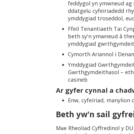
feddygol yn ymwneud ag un
ddatgelu cyfeiriadedd rh
ymddygiad troseddol, euo
Ffeil Tenantiaeth Tai Cy
beth sy'n ymwneud â the
ymddygiad gwrthgymdeit
Cymorth Ariannol i Denant
Ymddygiad Gwrthgymdeit
Gwrthgymdeithasol – ethn
casineb
Ar gyfer cynnal a chad
Enw, cyfeiriad, manylion 
Beth yw'n sail gyfre
Mae Rheoliad Cyffredinol y D