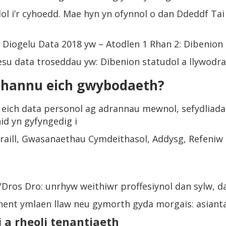
dol i’r cyhoedd. Mae hyn yn ofynnol o dan Ddeddf Tai
Diogelu Data 2018 yw – Atodlen 1 Rhan 2: Dibenion s
su data troseddau yw: Dibenion statudol a llywodra
rhannu eich gwybodaeth?
u eich data personol ag adrannau mewnol, sefydliadau
id yn gyfyngedig i
aill, Gwasanaethau Cymdeithasol, Addysg, Refeniw a
ros Dro: unrhyw weithiwr proffesiynol dan sylw, da
hent ymlaen llaw neu gymorth gyda morgais: asiant
 a rheoli tenantiaeth