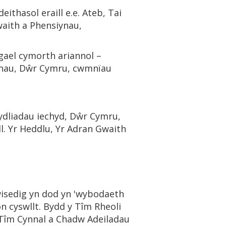
ithasol eraill e.e. Ateb, Tai
waith a Phensiynau,
 gael cymorth ariannol –
iynau, Dŵr Cymru, cwmnïau
ydliadau iechyd, Dŵr Cymru,
. Yr Heddlu, Yr Adran Gwaith
isedig yn dod yn 'wybodaeth
on cyswllt. Bydd y Tîm Rheoli
 Tîm Cynnal a Chadw Adeiladau