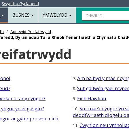
|
Swyddi a Gyrfaoedd
Chwilio
R
BUSNES
YMWELYDD
th
Addewid Preifatrwydd
refedd, Dyraniadau Tai a Rheoli Tenantiaeth a Chynnal a Cha
eifatrwydd
onol
Am ba hyd y mae'r cyng
7.
neud?
Sut gallwch gael myned
8.
ersonol ar y cyngor?
Eich Hawliau
9.
cyngor yn ei gasglu?
Sut mae'r cyngor yn s
10.
deddfwriaeth diogelu da
yngor ar gyfer prosesu eich
Cwynion neu ymholia
11.