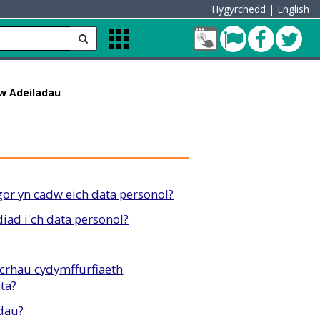
Hygyrchedd
|
English
Fy
Pont
Faceb
Twit
anfon
Apps
Nghyfrif
Menu
Cleddau
green
dw Adeiladau
or yn cadw eich data personol?
iad i'ch data personol?
icrhau cydymffurfiaeth
ta?
dau?