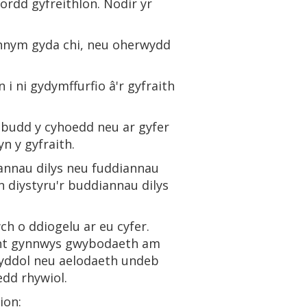
ordd gyfreithlon. Nodir yr
gennym gyda chi, neu oherwydd
i ni gydymffurfio â'r gyfraith
 budd y cyhoedd neu ar gyfer
n y gyfraith.
iannau dilys neu fuddiannau
n diystyru'r buddiannau dilys
ch o ddiogelu ar eu cyfer.
llent gynnwys gwybodaeth am
nyddol neu aelodaeth undeb
edd rhywiol.
ion: