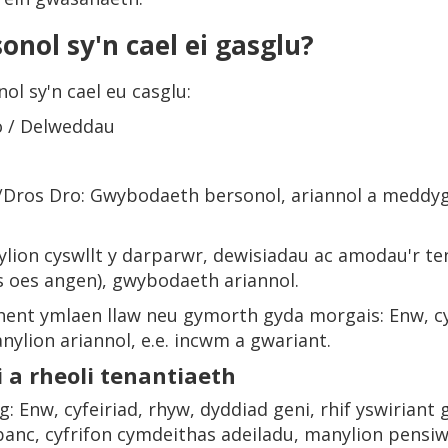
onol sy'n cael ei gasglu?
l sy'n cael eu casglu:
eo / Delweddau
Dros Dro: Gwybodaeth bersonol, ariannol a meddyg
ylion cyswllt y darparwr, dewisiadau ac amodau'r te
s oes angen), gwybodaeth ariannol.
hent ymlaen llaw neu gymorth gyda morgais: Enw, cyf
nylion ariannol, e.e. incwm a gwariant.
 a rheoli tenantiaeth
g: Enw, cyfeiriad, rhyw, dyddiad geni, rhif yswiriant 
ni banc, cyfrifon cymdeithas adeiladu, manylion pens