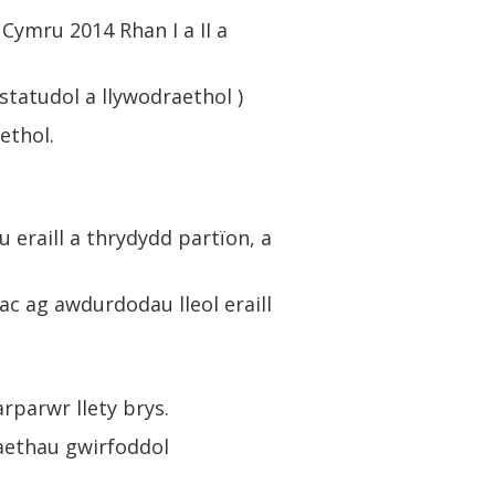
 Cymru 2014 Rhan I a II a
tatudol a llywodraethol )
ethol.
 eraill a thrydydd partïon, a
c ag awdurdodau lleol eraill
rparwr llety brys.
aethau gwirfoddol