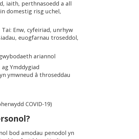
, iaith, perthnasoedd a all
n domestig risg uchel,
Tai: Enw, cyfeiriad, unrhyw
iadau, euogfarnau troseddol,
, gwybodaeth ariannol
d ag Ymddygiad
t yn ymwneud â throseddau
 (oherwydd COVID-19)
ersonol?
ynnol bod amodau penodol yn