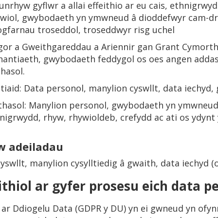
rhyw gyflwr a allai effeithio ar eu cais, ethnigrwydd
ywiol, gwybodaeth yn ymwneud â dioddefwyr cam-dri
gfarnau troseddol, troseddwyr risg uchel
ngor a Gweithgareddau a Ariennir gan Grant Cymorth 
nantiaeth, gwybodaeth feddygol os oes angen addas
hasol.
iaid: Data personol, manylion cyswllt, data iechyd
hasol: Manylion personol, gwybodaeth yn ymwneu
igrwydd, rhyw, rhywioldeb, crefydd ac ati os ydyn
w adeiladau
cyswllt, manylion cysylltiedig â gwaith, data iechyd
ithiol ar gyfer prosesu eich data p
U ar Ddiogelu Data (GDPR y DU) yn ei gwneud yn of