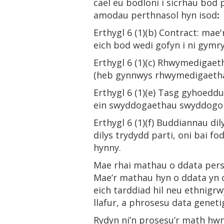
cael eu bodloni i sicrhau bod
amodau perthnasol hyn isod
:
Erthygl 6 (1)(b) Contract: ma
eich bod wedi gofyn i ni gym
Erthygl 6 (1)(c) Rhwymedigaeth
(heb gynnwys rhwymedigaethau
Erthygl 6 (1)(e) Tasg gyhoedd
ein swyddogaethau swyddogol, 
Erthygl 6 (1)(f) Buddiannau di
dilys trydydd parti, oni bai f
hynny.
Mae rhai mathau o ddata person
Mae’r mathau hyn o ddata yn c
eich tarddiad hil neu ethnigr
llafur, a phrosesu data geneti
Rydyn ni’n prosesu’r math hwn