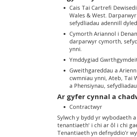
Cais Tai Cartrefi Dewisedi
Wales & West. Darparwyr 
sefydliadau adennill dyle
Cymorth Ariannol i Denant
darparwyr cymorth, sefyd
ynni.
Ymddygiad Gwrthgymdeith
Gweithgareddau a Arienni
cwmnïau ynni, Ateb, Tai 
a Phensiynau, sefydliadau
Ar gyfer cynnal a chad
Contractwyr
Sylwch y bydd yr wybodaeth a
tenantiaeth' i chi ar ôl i chi 
Tenantiaeth yn defnyddio’r wy