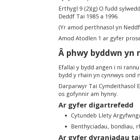
Erthygl 9 (2)(g) O fudd sylwed
Deddf Tai 1985 a 1996.
(Yr amod perthnasol yn Neddf 
Amod Atodlen 1 ar gyfer prose
Â phwy byddwn yn 
Efallai y bydd angen i ni rann
bydd y rhain yn cynnwys ond n
Darparwyr Tai Cymdeithasol Er
os gofynnir am hynny.
Ar gyfer digartrefedd
Cytundeb Llety Argyfwng/D
Benthyciadau, bondiau, r
Ar gyfer dyraniadau tai