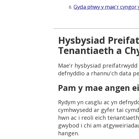
Gyda phwy y mae'r cyngor 
6.
Hysbysiad Preifat
Tenantiaeth a Ch
Mae'r hysbysiad preifatrwydd 
defnyddio a rhannu'ch data pe
Pam y mae angen ei
Rydym yn casglu ac yn defnydd
cymhwysedd ar gyfer tai cymde
hwn ac i reoli eich tenantiaeth
gwybod i chi am atgyweiriada
hangen.