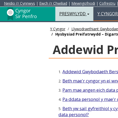
Neidio i'r Cynnwys
|
Ewch i'r Chwiliad
|
Mewngofnodi
|
Cofrestru
Preswylydd
PRESWYLYDD
Y CYNGO
Y Cyngor
Llywodraethiant Gwybodae
Hysbysiad Preifatrwydd – Digart
Addewid Pr
Addewid Gwybodaeth Bers
1.
Beth mae'r cyngor yn ei w
2.
Pam mae angen eich data p
3.
Pa ddata personol y mae'r 
4.
Beth yw sail gyfreithiol y c
5.
data personol?