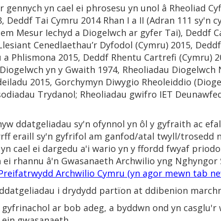
 gennych yn cael ei phrosesu yn unol â Rheoliad Cyf
, Deddf Tai Cymru 2014 Rhan I a II (Adran 111 sy'n 
em Mesur Iechyd a Diogelwch ar gyfer Tai), Deddf C
Llesiant Cenedlaethau’r Dyfodol (Cymru) 2015, Dedd
a Phlismona 2015, Deddf Rhentu Cartrefi (Cymru) 2
 Diogelwch yn y Gwaith 1974, Rheoliadau Diogelwch 
deiladu 2015, Gorchymyn Diwygio Rheoleiddio (Dioge
sodiadau Trydanol; Rheoliadau gwifro IET Deunawfed
 ddatgeliadau sy'n ofynnol yn ôl y gyfraith ac efal
f eraill sy'n gyfrifol am ganfod/atal twyll/trosedd
yn cael ei dargedu a'i wario yn y ffordd fwyaf priodo
h ei rhannu â'n Gwasanaeth Archwilio yng Nghyngor 
Preifatrwydd Archwilio Cymru (yn agor mewn tab n
datgeliadau i drydydd partïon at ddibenion marchn
n gyfrinachol ar bob adeg, a byddwn ond yn casglu'r
 ein gwasanaeth.