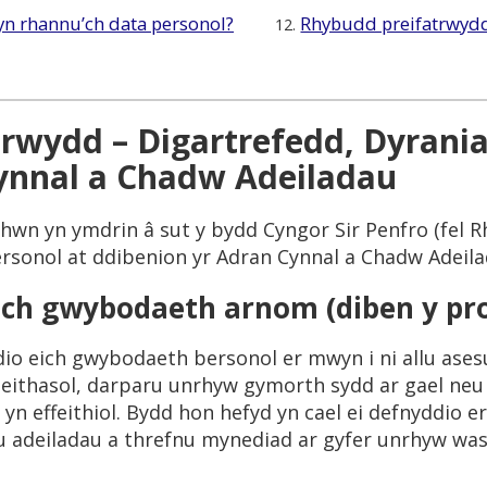
yn rhannu’ch data personol?
Rhybudd preifatrwyd
12.
rwydd – Digartrefedd, Dyrania
ynnal a Chadw Adeiladau
hwn yn ymdrin â sut y bydd Cyngor Sir Penfro (fel R
rsonol at ddibenion yr Adran Cynnal a Chadw Adeila
ch gwybodaeth arnom (diben y pr
io eich gwybodaeth bersonol er mwyn i ni allu asesu
ithasol, darparu unrhyw gymorth sydd ar gael neu e
 yn effeithiol. Bydd hon hefyd yn cael ei defnyddio er
u adeiladau a threfnu mynediad ar gyfer unrhyw w