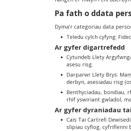
Pa fath o ddata pers
Dyma'r categorïau data persono
Teledu cylch cyfyng: Fid
Ar gyfer digartrefedd
Cytundeb Llety Argyfwng/
asesu risg.
Darparwr Llety Brys: Man
derbyn, asesiadau risg (o
Benthyciadau, bondiau, r
rhif yswiriant gwladol, ma
Ar gyfer dyraniadau tai
Cais Tai Cartrefi Dewisedi
slipiau cyflog, cyfriflen