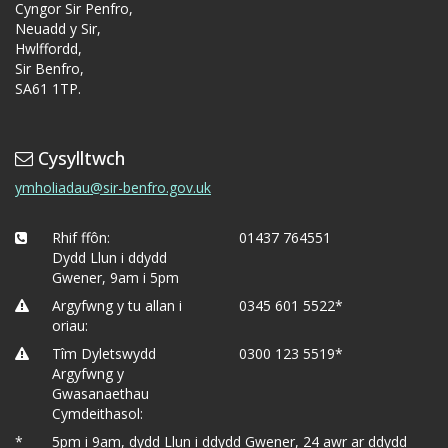
Cyngor Sir Penfro,
Neuadd y Sir,
Hwlffordd,
Sir Benfro,
SA61 1TP.
Cysylltwch
ymholiadau@sir-benfro.gov.uk
Rhif ffôn:
01437 764551
Dydd Llun i ddydd
Gwener, 9am i 5pm
Argyfwng y tu allan i
0345 601 5522*
oriau:
Tîm Dyletswydd
0300 123 5519*
Argyfwng y
Gwasanaethau
Cymdeithasol:
*
5pm i 9am, dydd Llun i ddydd Gwener, 24 awr ar ddydd