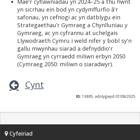
Mae'r cyflawniadau yn 2024–25 a thu hwnt
yn sicrhau ein bod yn cydymffurfio â'r
safonau, yn cefnogi ac yn datblygu ein
Strategaethau’r Gymraeg a Chynlluniau y
Gymraeg, ac yn cyfrannu at uchelgais
Llywodraeth Cymru i weld nifer y bobl sy'n
gallu mwynhau siarad a defnyddio'r
Gymraeg yn cyrraedd miliwn erbyn 2050
(Cymraeg 2050: miliwn o siaradwyr).
Cynt
ID:
13895, adolygwyd 07/08/2025
Cyfeiriad