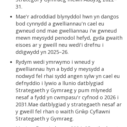
31.
Mae'r adroddiad blynyddol hwn yn dangos
bod cynnydd a gwelliannau'n cael eu
gwneud ond mae gwelliannau i'w gwneud
mewn meysydd penodol hefyd, gyda gwaith
eisoes ar y gweill neu wedi'i drefnu i
ddigwydd yn 2025–26.
Rydym wedi ymrwymo i wneud y
gwelliannau hyn a bydd y meysydd a
nodwyd fel rhai sydd angen sylw yn cael eu
defnyddio i lywio a llunio datblygiad
Strategaeth y Gymraeg y pum mlynedd
nesaf a fydd yn cwmpasu'r cyfnod o 2026 i
2031.Mae datblygiad y strategaeth nesaf ar
y gweill fel rhan o waith Grŵp Cyflawni
Strategaeth y Gymraeg.