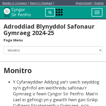
Neidio i'r Cynnwys
|
Ewch i'r Chwiliad
|
Hygyrchedd
|
English
Preswylydd
Chwilio
Toggl
Apps
navig
Menu
Adroddiad Blynyddol Safonaur
Gymraeg 2024-25
Page Menu
Monitro
Y Cyfarwyddwr Addysg yw'r uwch swyddog
sy'n gyfrifol am weithredu safonau'r
Gymraeg o fewn Cyngor Sir Penfro. Mae'n
cael ei gefnogi yn y gwaith hwn gan Grŵp
Cyflawni Strategaeth y Gymraeg, sy'n