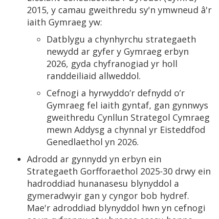
2015, y camau gweithredu sy'n ymwneud â'r
iaith Gymraeg yw:
Datblygu a chynhyrchu strategaeth
newydd ar gyfer y Gymraeg erbyn
2026, gyda chyfranogiad yr holl
randdeiliaid allweddol.
Cefnogi a hyrwyddo’r defnydd o’r
Gymraeg fel iaith gyntaf, gan gynnwys
gweithredu Cynllun Strategol Cymraeg
mewn Addysg a chynnal yr Eisteddfod
Genedlaethol yn 2026.
Adrodd ar gynnydd yn erbyn ein
Strategaeth Gorfforaethol 2025-30 drwy ein
hadroddiad hunanasesu blynyddol a
gymeradwyir gan y cyngor bob hydref.
Mae'r adroddiad blynyddol hwn yn cefnogi