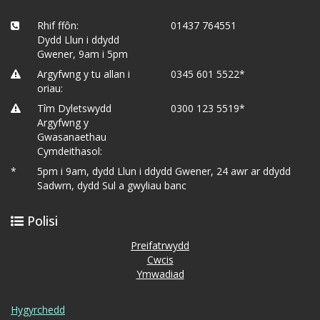
Rhif ffôn:
01437 764551
Dydd Llun i ddydd
Gwener, 9am i 5pm
Argyfwng y tu allan i
0345 601 5522*
oriau:
Tîm Dyletswydd
0300 123 5519*
Argyfwng y
Gwasanaethau
Cymdeithasol:
*
5pm i 9am, dydd Llun i ddydd Gwener, 24 awr ar ddydd
Sadwrn, dydd Sul a gwyliau banc
Polisi
Preifatrwydd
Cwcis
Ymwadiad
Hygyrchedd