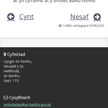
ac yn cyfrannu at y broses asesu honno.
Cynt
Nesaf
ID:
13885, adolygwyd 07/08/2025
Cyfeiriad
Cyngor Sir Penfro,
Neuadd y Sir,
Hwlffordd,
Sir Benfro,
SA61 1TP.
Cysylltwch
ymholiadau@sir-benfro.gov.uk