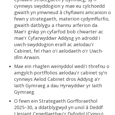
cynnwys swyddogion y mae eu cylchoedd
gwaith yn ymwneud â chyflawni amcanion o
fewn y strategaeth, materion cydymffurfio,
gwaith datblygu a rhannu arferion da.
Mae'r grŵp yn cyfarfod bob chwarter ac
mae'r Cyfarwyddwr Addysg yn adrodd i
uwch-swyddogion eraill ac aelodau'r
Cabinet, fel rhan o'i aelodaeth o'r Uwch-
dîm Arwain.
Mae ein rhaglen weinyddol wedi'i threfnu o
amgylch portffolios aelodau'r cabinet sy'n
cynnwys Aelod Cabinet dros Addysg a'r
Iaith Gymraeg a dau Hyrwyddwr yr Iaith
Gymraeg.
O fewn ein Strategaeth Gorfforaethol
2025–30, a ddatblygwyd yn unol â Deddf
Llesiant Cenedlaethau'r Dyfodol (Cymru)