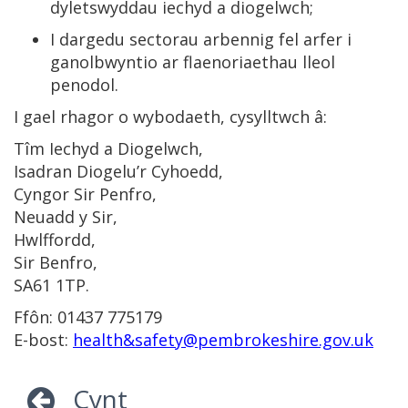
dyletswyddau iechyd a diogelwch;
I dargedu sectorau arbennig fel arfer i
ganolbwyntio ar flaenoriaethau lleol
penodol.
I gael rhagor o wybodaeth, cysylltwch â:
Tîm Iechyd a Diogelwch,
Isadran Diogelu’r Cyhoedd,
Cyngor Sir Penfro,
Neuadd y Sir,
Hwlffordd,
Sir Benfro,
SA61 1TP.
Ffôn: 01437 775179
E-bost:
health&safety@pembrokeshire.gov.uk
Cynt