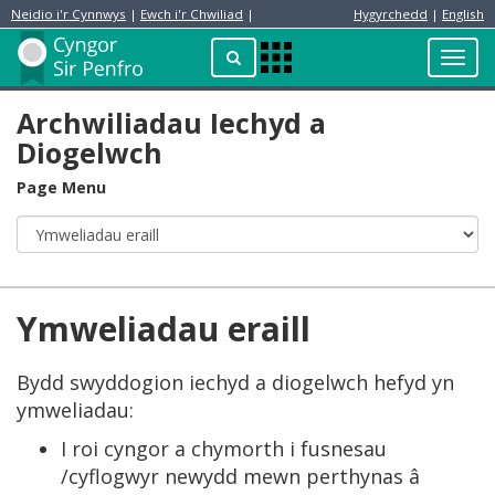
Neidio i'r Cynnwys
|
Ewch i'r Chwiliad
|
Hygyrchedd
|
English
Preswylydd
Chwilio
Toggl
Apps
navig
Menu
Archwiliadau Iechyd a
Diogelwch
Page Menu
Ymweliadau eraill
Bydd swyddogion iechyd a diogelwch hefyd yn
ymweliadau:
I roi cyngor a chymorth i fusnesau
/cyflogwyr newydd mewn perthynas â