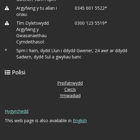
Argyfwng y tu allan i
0345 601 5522*
oriau:
Tîm Dyletswydd
0300 123 5519*
Argyfwng y
Gwasanaethau
Cymdeithasol:
*
5pm i 9am, dydd Llun i ddydd Gwener, 24 awr ar ddydd
Sadwrn, dydd Sul a gwyliau banc
Polisi
Preifatrwydd
Cwcis
Ymwadiad
Hygyrchedd
This web page is also available in
English