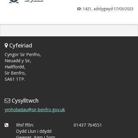
ID:
1421, adolygwyd 17/03/2023
Cyfeiriad
Cyngor Sir Penfro,
Neuadd y Sir,
Hwlffordd,
Sir Benfro,
SA61 1TP.
Cysylltwch
ymholiadau@sir-benfro.gov.uk
Rhif ffôn:
01437 764551
Dydd Llun i ddydd
Gwener, 9am i 5pm