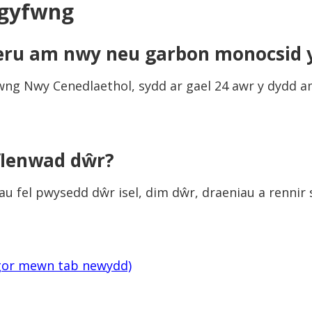
rgyfwng
deru am nwy neu garbon monocsid
ng Nwy Cenedlaethol, sydd ar gael 24 awr y dydd am
yflenwad dŵr?
 fel pwysedd dŵr isel, dim dŵr, draeniau a rennir 
gor mewn tab newydd)