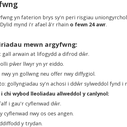
gyfwng
ng yn faterion brys sy'n peri risgiau uniongyrchol i
. Dylid mynd i'r afael â'r rhain
o fewn 24 awr
.
eiriadau mewn argyfwng:
 gall arwain at lifogydd a difrod dŵr.
olli pŵer llwyr yn yr eiddo.
wy yn gollwng neu offer nwy diffygiol.
 to: gollyngiadau sy'n achosi i ddŵr sylweddol fynd i
chi wybod lleoliadau allweddol y canlynol:
falf i gau'r cyflenwad dŵr.
 y cyflenwad nwy os oes angen.
 ddiffodd y trydan.