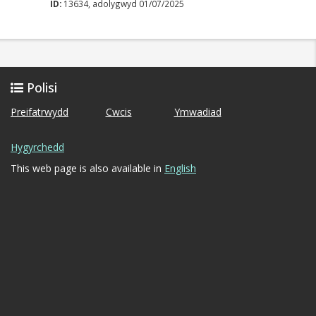
ID:
13634, adolygwyd 01/07/2025
Polisi
Preifatrwydd
Cwcis
Ymwadiad
Hygyrchedd
This web page is also available in
English