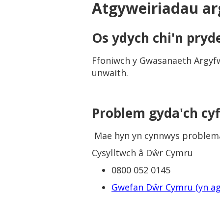
Atgyweiriadau a
Os ydych chi'n pry
Ffoniwch y Gwasanaeth Argyfw
unwaith.
Problem gyda'ch c
Mae hyn yn cynnwys problemau
Cysylltwch â Dŵr Cymru
0800 052 0145
Gwefan Dŵr Cymru (yn a