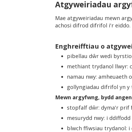
Atgyweiriadau ar
Mae atgyweiriadau mewn argyfw
achosi difrod difrifol i'r eiddo
Enghreifftiau o atgyw
pibellau dŵr wedi byrstio:
methiant trydanol llwyr: c
namau nwy: amheuaeth o n
gollyngiadau difrifol yn y
Mewn argyfwng, bydd angen i 
stopfalf dŵr: dyma'r prif 
mesurydd nwy: i ddiffodd
blwch ffiwsiau trydanol: i