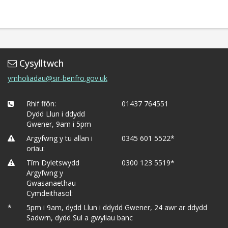
Cysylltwch
ymholiadau@sir-benfro.gov.uk
Rhif ffôn:
01437 764551
Dydd Llun i ddydd
Gwener, 9am i 5pm
Argyfwng y tu allan i
0345 601 5522*
oriau:
Tîm Dyletswydd
0300 123 5519*
Argyfwng y
Gwasanaethau
Cymdeithasol:
*
5pm i 9am, dydd Llun i ddydd Gwener, 24 awr ar ddydd
Sadwrn, dydd Sul a gwyliau banc