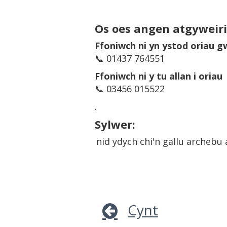
Os oes angen atgywei
Ffoniwch ni yn ystod oriau g
📞 01437 764551
Ffoniwch ni y tu allan i oriau
📞 03456 015522
.
Sylwer:
nid ydych chi'n gallu archeb
Cynt