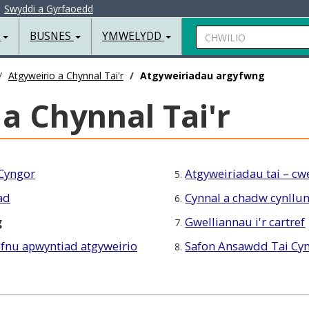
|
Swyddi a Gyrfaoedd
Chwilio
R
BUSNES
YMWELYDD
Atgyweirio a Chynnal Tai'r
Atgyweiriadau argyfwng
a Chynnal Tai'r
 Cyngor
Atgyweiriadau tai – cw
5.
ad
Cynnal a chadw cynllu
6.
g
Gwelliannau i'r cartref
7.
efnu apwyntiad atgyweirio
Safon Ansawdd Tai Cy
8.