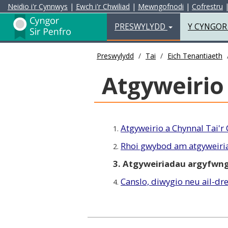
Neidio i'r Cynnwys
|
Ewch i'r Chwiliad
|
Mewngofnodi
|
Cofrestru
Preswylydd
PRESWYLYDD
Y CYNGO
Preswylydd
Tai
Eich Tenantiaeth
Atgyweirio 
Atgyweirio a Chynnal Tai'r
1.
Rhoi gwybod am atgyweiri
2.
3. Atgyweiriadau argyfwn
Canslo, diwygio neu ail-dr
4.