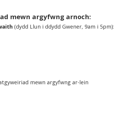
riad mewn argyfwng arnoch:
waith
(dydd Llun i ddydd Gwener, 9am i 5pm):
u atgyweiriad mewn argyfwng ar-lein