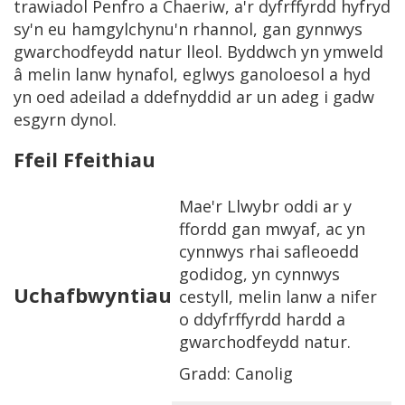
trawiadol Penfro a Chaeriw, a'r dyfrffyrdd hyfryd
sy'n eu hamgylchynu'n rhannol, gan gynnwys
gwarchodfeydd natur lleol. Byddwch yn ymweld
â melin lanw hynafol, eglwys ganoloesol a hyd
yn oed adeilad a ddefnyddid ar un adeg i gadw
esgyrn dynol.
Ffeil Ffeithiau
Mae'r Llwybr oddi ar y
ffordd gan mwyaf, ac yn
cynnwys rhai safleoedd
godidog, yn cynnwys
Uchafbwyntiau
cestyll, melin lanw a nifer
o ddyfrffyrdd hardd a
gwarchodfeydd natur.
Gradd: Canolig