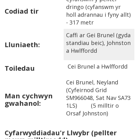
dringo (cyfanswm yr
Codiad tir
holl adrannau i fyny allt)
- 317 metr
Caffi ar Gei Brunel (gyda
standiau beic), Johnston
Lluniaeth:
a Hwlffordd
Cei Brunel a Hwlffordd
Toiledau
Cei Brunel, Neyland
(Cyfeirnod Grid
Man cychwyn
SM966048, Sat Nav SA73
gwahanol:
1LS) (5 milltir o
Orsaf Johnston)
Cyfarwyddiadau'r Llwybr
(pellter