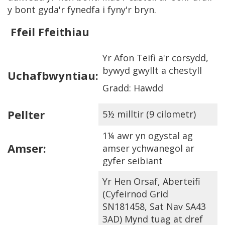
y bont gyda'r fynedfa i fyny'r bryn.
Ffeil Ffeithiau
Yr Afon Teifi a'r corsydd,
bywyd gwyllt a chestyll
Uchafbwyntiau:
Gradd: Hawdd
Pellter
5½ milltir (9 cilometr)
1¼ awr yn ogystal ag
Amser:
amser ychwanegol ar
gyfer seibiant
Yr Hen Orsaf, Aberteifi
(Cyfeirnod Grid
SN181458, Sat Nav SA43
3AD) Mynd tuag at dref