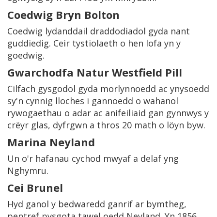
Coedwig Bryn Bolton
Coedwig lydanddail draddodiadol gyda nant
guddiedig. Ceir tystiolaeth o hen lofa yn y
goedwig.
Gwarchodfa Natur Westfield Pill
Cilfach gysgodol gyda morlynnoedd ac ynysoedd
sy'n cynnig lloches i gannoedd o wahanol
rywogaethau o adar ac anifeiliaid gan gynnwys y
crëyr glas, dyfrgwn a thros 20 math o löyn byw.
Marina Neyland
Un o'r hafanau cychod mwyaf a delaf yng
Nghymru.
Cei Brunel
Hyd ganol y bedwaredd ganrif ar bymtheg,
pentref pysgota tawel oedd Neyland. Yn 1856,