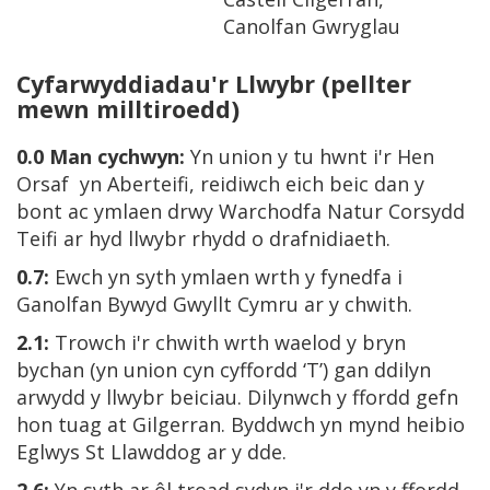
Canolfan Gwryglau
Cyfarwyddiadau'r Llwybr
(pellter
mewn milltiroedd)
0.0
Man cychwyn:
Yn union y tu hwnt i'r Hen
Orsaf yn Aberteifi, reidiwch eich beic dan y
bont ac ymlaen drwy Warchodfa Natur Corsydd
Teifi ar hyd llwybr rhydd o drafnidiaeth.
0.7:
Ewch yn syth ymlaen wrth y fynedfa i
Ganolfan Bywyd Gwyllt Cymru ar y chwith.
2.1:
Trowch i'r chwith wrth waelod y bryn
bychan (yn union cyn cyffordd ‘T’) gan ddilyn
arwydd y llwybr beiciau. Dilynwch y ffordd gefn
hon tuag at Gilgerran. Byddwch yn mynd heibio
Eglwys St Llawddog ar y dde.