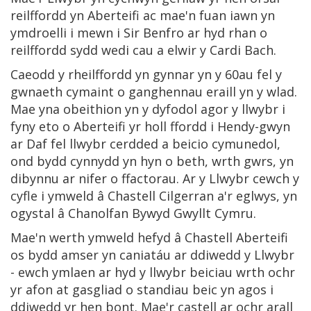
reilffordd yn Aberteifi ac mae'n fuan iawn yn
ymdroelli i mewn i Sir Benfro ar hyd rhan o
reilffordd sydd wedi cau a elwir y Cardi Bach.
Caeodd y rheilffordd yn gynnar yn y 60au fel y
gwnaeth cymaint o ganghennau eraill yn y wlad.
Mae yna obeithion yn y dyfodol agor y llwybr i
fyny eto o Aberteifi yr holl ffordd i Hendy-gwyn
ar Daf fel llwybr cerdded a beicio cymunedol,
ond bydd cynnydd yn hyn o beth, wrth gwrs, yn
dibynnu ar nifer o ffactorau. Ar y Llwybr cewch y
cyfle i ymweld â Chastell Cilgerran a'r eglwys, yn
ogystal â Chanolfan Bywyd Gwyllt Cymru.
Mae'n werth ymweld hefyd â Chastell Aberteifi
os bydd amser yn caniatáu ar ddiwedd y Llwybr
- ewch ymlaen ar hyd y llwybr beiciau wrth ochr
yr afon at gasgliad o standiau beic yn agos i
ddiwedd yr hen bont. Mae'r castell ar ochr arall