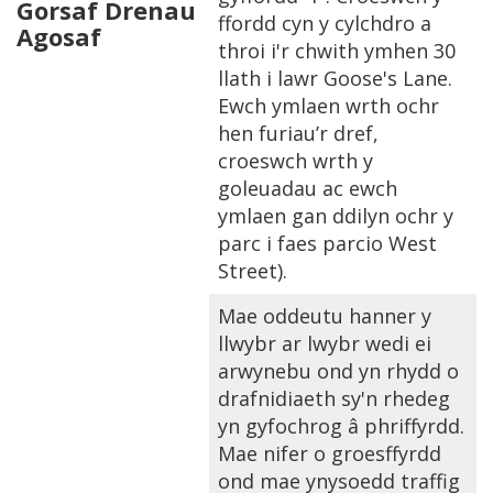
Gorsaf Drenau
ffordd cyn y cylchdro a
Agosaf
throi i'r chwith ymhen 30
llath i lawr Goose's Lane.
Ewch ymlaen wrth ochr
hen furiau’r dref,
croeswch wrth y
goleuadau ac ewch
ymlaen gan ddilyn ochr y
parc i faes parcio West
Street).
Mae oddeutu hanner y
llwybr ar lwybr wedi ei
arwynebu ond yn rhydd o
drafnidiaeth sy'n rhedeg
yn gyfochrog â phriffyrdd.
Mae nifer o groesffyrdd
ond mae ynysoedd traffig