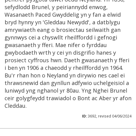
sefydlodd Brunel, y peiriannydd enwog,
Wasanaeth Paced Gwyddelig yn y fan a elwid
bryd hynny yn 'Gleddau Newydd', a datblygu
amrywiaeth eang o brosiectau seilwaith gan
gynnwys cei a chyswllt rheilffordd i gefnogi
gwasanaeth y fferi. Mae nifer o fyrddau
gwybodaeth wrth y cei yn disgrifio hanes y
prosiect cyffrous hwn. Daeth gwasanaeth y fferi
i ben yn 1906 a chaeodd y rheilffordd yn 1964.
Bu'r rhan hon o Neyland yn dirywio nes cael ei
thrawsnewid dan gynllun adfywio uchelgeisiol a
luniwyd yng nghanol yr 80au. Yng Nghei Brunel
ceir golygfeydd trawiadol o Bont ac Aber yr afon
Cleddau.
ID:
3692, revised 04/06/2024