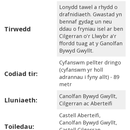
Lonydd tawel a rhydd o
drafnidiaeth. Gwastad yn
bennaf gydag un neu
Tirwedd
ddau o fryniau isel ar ben
Cilgerran o'r Llwybr a'r
ffordd tuag at y Ganolfan
Bywyd Gwyllt.
Cyfanswm pellter dringo
(cyfanswm yr holl
Codiad tir:
adrannau i fyny allt) - 89
metr
Canolfan Bywyd Gwyllt,
Lluniaeth:
Cilgerran ac Aberteifi
Castell Aberteifi,
Canolfan Bywyd Gwyllt,
Toiledau:
Castell Cilgerran,