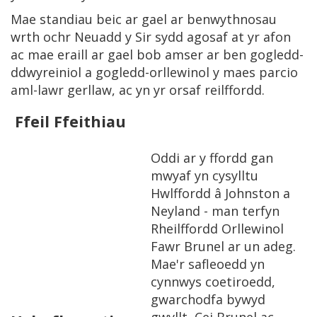
Mae standiau beic ar gael ar benwythnosau
wrth ochr Neuadd y Sir sydd agosaf at yr afon
ac mae eraill ar gael bob amser ar ben gogledd-
ddwyreiniol a gogledd-orllewinol y maes parcio
aml-lawr gerllaw, ac yn yr orsaf reilffordd.
Ffeil Ffeithiau
Oddi ar y ffordd gan
mwyaf yn cysylltu
Hwlffordd â Johnston a
Neyland - man terfyn
Rheilffordd Orllewinol
Fawr Brunel ar un adeg.
Mae'r safleoedd yn
cynnwys coetiroedd,
gwarchodfa bywyd