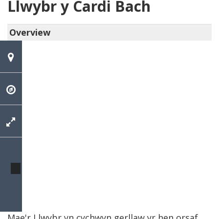
Llwybr y Cardi Bach
Overview
Mae'r Llwybr yn cychwyn gerllaw yr hen orsaf