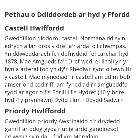
Pethau o Ddiddordeb ar hyd y Ffordd
Castell Hwlffordd
Gweddillion diddorol castell Normanaidd sy'n
edrych allan dros y dref a'r ardal o'i chwmpas.
Yn ddiweddarach fe'i defnyddid fel carchar hyd
1878. Mae Amgueddfa'r Dref wedi ei lleoli yn yr
hyn a arferai fod yn dŷ'r Rheolwr gynt o fewn tir
y castell. Mae mynediad i'r castell am ddim bob
amser ond codir ffi am fynediad i'r amgueddfa
sydd ar agor o fis Ebrill i fis Hydref (10 y bore
hyd 4 y prynhawn) Dydd Llun i Ddydd Sadwrn.
Priordy Hwlffordd
Gweddillion priordy Awstinaidd o'r drydedd
ganrif ar ddeg gyda'r unig ardd ganoloesol
eglwysig sy'n dal i fod ym Mhrydain.