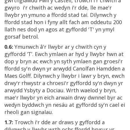
gwrthglawdd Pwll y Castell, trowch i'r chwith a
gwyro i'r chwith ac wedyn i'r dde, lle mae'r
llwybr yn ymuno a ffordd stad tai. Dilynwch y
ffordd stad hon i fyny allt fach am oddeutu 200
llath nes dod yn agos at gyffordd 'T' yn ymyl
gorsaf betrol.
0.6:
Ymunwch â'r llwybr ar y chwith cyn y
gyffordd ‘T’. Ewch ymlaen ar hyd y llwybr hwn at
dop y bryn ac ewch yn syth ymlaen gan groesi'r
ffordd sy'n dwyn yr arwydd Canolfan Hamdden a
Maes Golff. Dilynwch y llwybr i lawr y bryn, ewch
drwy'r rhwystr a chroesi'r gyffordd sy'n dwyn yr
arwydd Ysbyty a Dociau. Wrth waelod y bryn,
mae'r llwybr yn eich arwain drwy dwnnel byr ac
wedyn byddwch yn nesáu at gyffordd sy'n cael ei
rheoli gan signalau.
1.7:
Trowch i'r dde ar draws y gyffordd a
dilynwch y llwybr wrth ochr ffordd brysur yr