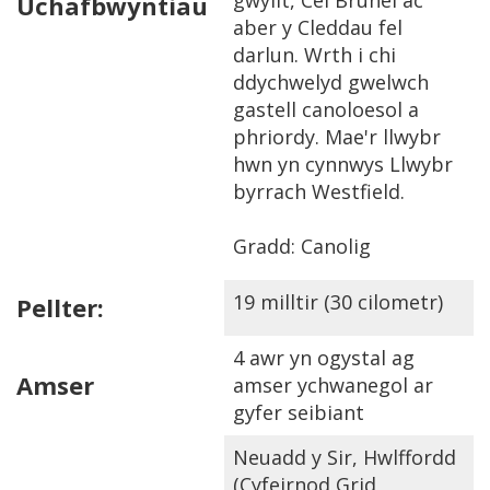
gwyllt, Cei Brunel ac
Uchafbwyntiau
aber y Cleddau fel
darlun. Wrth i chi
ddychwelyd gwelwch
gastell canoloesol a
phriordy. Mae'r llwybr
hwn yn cynnwys Llwybr
byrrach Westfield.
Gradd: Canolig
19 milltir (30 cilometr)
Pellter:
4 awr yn ogystal ag
Amser
amser ychwanegol ar
gyfer seibiant
Neuadd y Sir, Hwlffordd
(Cyfeirnod Grid