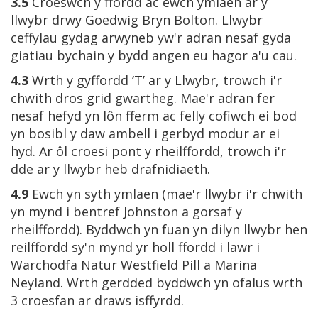
3.5
Croeswch y ffordd ac ewch ymlaen ar y
llwybr drwy Goedwig Bryn Bolton. Llwybr
ceffylau gydag arwyneb yw'r adran nesaf gyda
giatiau bychain y bydd angen eu hagor a'u cau.
4.3
Wrth y gyffordd ‘T’ ar y Llwybr, trowch i'r
chwith dros grid gwartheg. Mae'r adran fer
nesaf hefyd yn lôn fferm ac felly cofiwch ei bod
yn bosibl y daw ambell i gerbyd modur ar ei
hyd. Ar ôl croesi pont y rheilffordd, trowch i'r
dde ar y llwybr heb drafnidiaeth.
4.9
Ewch yn syth ymlaen (mae'r llwybr i'r chwith
yn mynd i bentref Johnston a gorsaf y
rheilffordd). Byddwch yn fuan yn dilyn llwybr hen
reilffordd sy'n mynd yr holl ffordd i lawr i
Warchodfa Natur Westfield Pill a Marina
Neyland. Wrth gerdded byddwch yn ofalus wrth
3 croesfan ar draws isffyrdd.