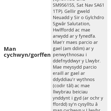
SM956155, Sat Nav SA61
1TP). Gellir gweld
Neuadd y Sir o Gylchdro
Sgwâr Salutation,
Hwlffordd ac mae
arwydd ar y fynedfa.
Mae'r maes parcio ar
Man
gael (am ddim) ar y
cychwyn/gorffen
penwythnosau i
ddefnyddwyr y Llwybr.
Mae meysydd parcio
eraill ar gael ar
ddyddiau'r wythnos
(codir tâl) ac mae
llwybrau beiciau
ynddynt i gyd (ar ochr y
ffordd) sy'n cysylltu â
man cychwyn y Llwybr.