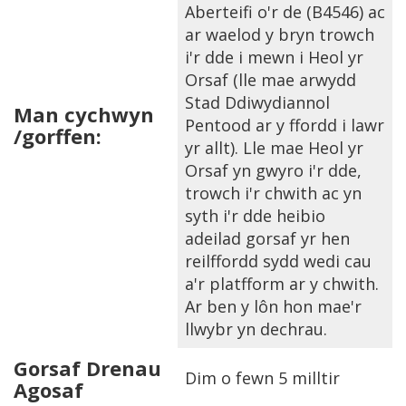
Aberteifi o'r de (B4546) ac
ar waelod y bryn trowch
i'r dde i mewn i Heol yr
Orsaf (lle mae arwydd
Stad Ddiwydiannol
Man cychwyn
Pentood ar y ffordd i lawr
/gorffen:
yr allt). Lle mae Heol yr
Orsaf yn gwyro i'r dde,
trowch i'r chwith ac yn
syth i'r dde heibio
adeilad gorsaf yr hen
reilffordd sydd wedi cau
a'r platfform ar y chwith.
Ar ben y lôn hon mae'r
llwybr yn dechrau.
Gorsaf Drenau
Dim o fewn 5 milltir
Agosaf