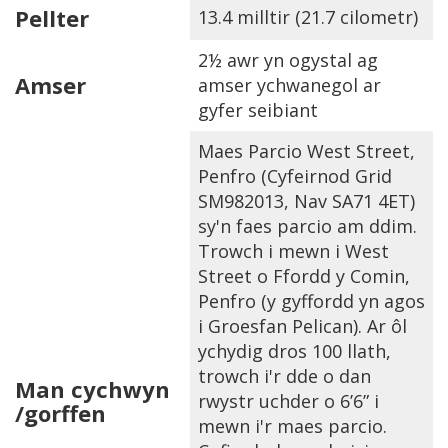
Pellter
13.4 milltir (21.7 cilometr)
2½ awr yn ogystal ag
Amser
amser ychwanegol ar
gyfer seibiant
Maes Parcio West Street,
Penfro (Cyfeirnod Grid
SM982013, Nav SA71 4ET)
sy'n faes parcio am ddim.
Trowch i mewn i West
Street o Ffordd y Comin,
Penfro (y gyffordd yn agos
i Groesfan Pelican). Ar ôl
ychydig dros 100 llath,
trowch i'r dde o dan
Man cychwyn
rwystr uchder o 6’6” i
/gorffen
mewn i'r maes parcio.