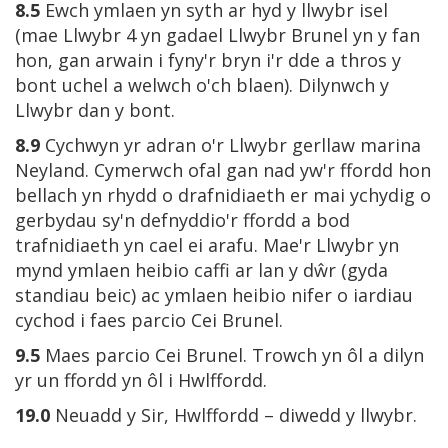
8.5
Ewch ymlaen yn syth ar hyd y llwybr isel
(mae Llwybr 4 yn gadael Llwybr Brunel yn y fan
hon, gan arwain i fyny'r bryn i'r dde a thros y
bont uchel a welwch o'ch blaen). Dilynwch y
Llwybr dan y bont.
8.9
Cychwyn yr adran o'r Llwybr gerllaw marina
Neyland. Cymerwch ofal gan nad yw'r ffordd hon
bellach yn rhydd o drafnidiaeth er mai ychydig o
gerbydau sy'n defnyddio'r ffordd a bod
trafnidiaeth yn cael ei arafu. Mae'r Llwybr yn
mynd ymlaen heibio caffi ar lan y dŵr (gyda
standiau beic) ac ymlaen heibio nifer o iardiau
cychod i faes parcio Cei Brunel.
9.5
Maes parcio Cei Brunel. Trowch yn ôl a dilyn
yr un ffordd yn ôl i Hwlffordd.
19.0
Neuadd y Sir, Hwlffordd – diwedd y llwybr.