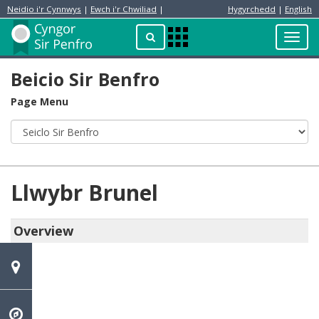
Neidio i'r Cynnwys
|
Ewch i'r Chwiliad
|
Hygyrchedd
|
English
Preswylydd
Chwilio
Toggl
Apps
navig
Menu
Beicio Sir Benfro
Page Menu
Llwybr Brunel
Overview