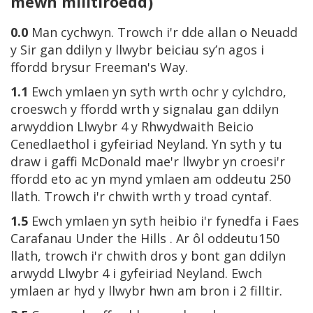
mewn milltiroedd)
0.0
Man cychwyn. Trowch i'r dde allan o Neuadd
y Sir gan ddilyn y llwybr beiciau sy’n agos i
ffordd brysur Freeman's Way.
1.1
Ewch ymlaen yn syth wrth ochr y cylchdro,
croeswch y ffordd wrth y signalau gan ddilyn
arwyddion Llwybr 4 y Rhwydwaith Beicio
Cenedlaethol i gyfeiriad Neyland. Yn syth y tu
draw i gaffi McDonald mae'r llwybr yn croesi'r
ffordd eto ac yn mynd ymlaen am oddeutu 250
llath. Trowch i'r chwith wrth y troad cyntaf.
1.5
Ewch ymlaen yn syth heibio i'r fynedfa i Faes
Carafanau Under the Hills . Ar ôl oddeutu150
llath, trowch i'r chwith dros y bont gan ddilyn
arwydd Llwybr 4 i gyfeiriad Neyland. Ewch
ymlaen ar hyd y llwybr hwn am bron i 2 filltir.