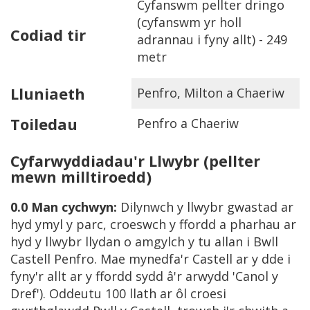
Cyfanswm pellter dringo
(cyfanswm yr holl
Codiad tir
adrannau i fyny allt) - 249
metr
Lluniaeth
Penfro, Milton a Chaeriw
Toiledau
Penfro a Chaeriw
Cyfarwyddiadau'r Llwybr
(pellter
mewn milltiroedd)
0.0
Man cychwyn:
Dilynwch y llwybr gwastad ar
hyd ymyl y parc, croeswch y ffordd a pharhau ar
hyd y llwybr llydan o amgylch y tu allan i Bwll
Castell Penfro. Mae mynedfa'r Castell ar y dde i
fyny'r allt ar y ffordd sydd â'r arwydd 'Canol y
Dref'). Oddeutu 100 llath ar ôl croesi