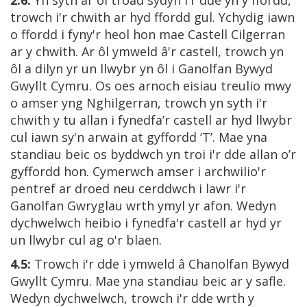
2.6:
Yn syth ar ôl troad sydyn i'r dde yn y ffordd,
trowch i'r chwith ar hyd ffordd gul. Ychydig iawn
o ffordd i fyny'r heol hon mae Castell Cilgerran
ar y chwith. Ar ôl ymweld â'r castell, trowch yn
ôl a dilyn yr un llwybr yn ôl i Ganolfan Bywyd
Gwyllt Cymru. Os oes arnoch eisiau treulio mwy
o amser yng Nghilgerran, trowch yn syth i'r
chwith y tu allan i fynedfa’r castell ar hyd llwybr
cul iawn sy'n arwain at gyffordd ‘T’. Mae yna
standiau beic os byddwch yn troi i'r dde allan o’r
gyffordd hon. Cymerwch amser i archwilio'r
pentref ar droed neu cerddwch i lawr i'r
Ganolfan Gwryglau wrth ymyl yr afon. Wedyn
dychwelwch heibio i fynedfa'r castell ar hyd yr
un llwybr cul ag o'r blaen.
4.5:
Trowch i'r dde i ymweld â Chanolfan Bywyd
Gwyllt Cymru. Mae yna standiau beic ar y safle.
Wedyn dychwelwch, trowch i'r dde wrth y