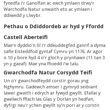
fynedfa i'r Ganolfan ac ewch ymlaen drwy'r
Warchodfa Natur unwaith eto ac ymlaen i
ddiwedd y Llwybr.
Pethau o Ddiddordeb ar hyd y Ffordd
Castell Aberteifi
Mae'n dyddio'n ôl i'r ddeuddegfed ganrif a dyma
safle Eisteddfod gyntaf Cymru yn 1176. Ar agor
o 10 y bore hyd 4 o'r gloch y prynhawn (11 tan 3
yn y gaeaf). Mae yna ffioedd i'w talu.
Gwarchodfa Natur Corsydd Teifi
Un o'r gwarchodfeydd corstir gorau yng
Nghymru. Gadewch amser i gymryd seibiant
lawer gwaith i edrych ar fywyd gwyllt. Efallai y
gwelwch fflach las Glas y Dorlan yn hedfan,
dyfrgi neu’r ychen gwyllt sy'n pori ar y corstir.