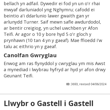
bellach yn adfail. Dywedir ei fod yn un o'r rhai
mwyaf darluniadol yng Nghymru; cafodd ei
beintio a'i ddarlunio lawer gwaith gan yr
arlunydd Turner. Saif mewn safle awdurdodol,
ar bentir creigiog, yn uchel uwchben yr Afon
Teifi. Ar agor o 10 y bore hyd 5 o'r gloch y
prynhawn (10 tan 4 yn y gaeaf). Mae ffioedd i'w
talu ac eithrio yn y gaeaf.
Canolfan Gwryglau
Enwog am ras flynyddol y cwryglau ym mis Awst
a mynediad i lwybrau hyfryd ar hyd yr afon drwy
Geunant Teifi.
ID:
3693, revised 04/06/2024
Llwybr o Gastell i Gastell