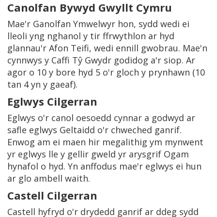
Canolfan Bywyd Gwyllt Cymru
Mae'r Ganolfan Ymwelwyr hon, sydd wedi ei
lleoli yng nghanol y tir ffrwythlon ar hyd
glannau'r Afon Teifi, wedi ennill gwobrau. Mae'n
cynnwys y Caffi Tŷ Gwydr godidog a'r siop. Ar
agor o 10 y bore hyd 5 o'r gloch y prynhawn (10
tan 4 yn y gaeaf).
Eglwys Cilgerran
Eglwys o'r canol oesoedd cynnar a godwyd ar
safle eglwys Geltaidd o'r chweched ganrif.
Enwog am ei maen hir megalithig ym mynwent
yr eglwys lle y gellir gweld yr arysgrif Ogam
hynafol o hyd. Yn anffodus mae'r eglwys ei hun
ar glo ambell waith.
Castell Cilgerran
Castell hyfryd o'r drydedd ganrif ar ddeg sydd