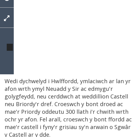
Wedi dychwelyd i Hwlffordd, ymlaciwch ar lan yr
afon wrth ymyl Neuadd y Sir ac edmygu'r
golygfeydd, neu cerddwch at weddillion Castell
neu Briordy'r dref. Croeswch y bont droed ac
mae'r Priordy oddeutu 300 llath i'r chwith wrth
ochr yr afon. Fel arall, croeswch y bont ffordd ac
mae'r castell i fyny'r grisiau sy'n arwain o Sgwâr
y Castell ar y dde.