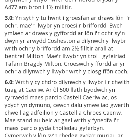
A477 am bron i 1½ milltir.
3.0:
Yn syth y tu hwnt i groesfan ar draws lôn i'r
ochr, mae'r llwybr yn croesi'r briffordd. Ewch
ymlaen ar draws y gyffordd ar lôn i'r ochr sy'n
dwyn yr arwydd Cosheston a dilynwch y llwybr
wrth ochr y briffordd am 2½ filltir arall at
bentref Milton. Mae'r llwybr yn troi i gyfeiriad
Tafarn Bragdy Milton. Croeswch y ffordd ar yr
ochr a dilynwch y llwybr wrth y ciosg ffôn coch.
6.0:
Wrth y cylchdro dilynwch y llwybr i'r chwith
tuag at Caeriw. Ar ôl 500 llath byddwch yn
cyrraedd maes parcio Castell Caeriw ac, os
ydych yn dymuno, cewch dalu ymweliad gwerth
chweil ag adfeilion y Castell a Chroes Caeriw.
Mae standiau beic ar gael wrth y fynedfa i'r
maes parcio gyda thoiledau gyferbyn.
Cymerwch y lôn sy'n rhedeg gyda'r muriau ar