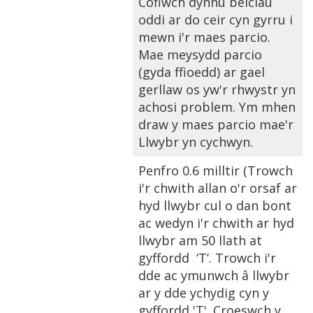
Cofiwch dynnu beiciau
oddi ar do ceir cyn gyrru i
mewn i'r maes parcio.
Mae meysydd parcio
(gyda ffioedd) ar gael
gerllaw os yw'r rhwystr yn
achosi problem. Ym mhen
draw y maes parcio mae'r
Llwybr yn cychwyn.
Penfro 0.6 milltir (Trowch
i'r chwith allan o'r orsaf ar
hyd llwybr cul o dan bont
ac wedyn i'r chwith ar hyd
llwybr am 50 llath at
gyffordd ‘T’. Trowch i'r
dde ac ymunwch â llwybr
ar y dde ychydig cyn y
gyffordd 'T'. Croeswch y