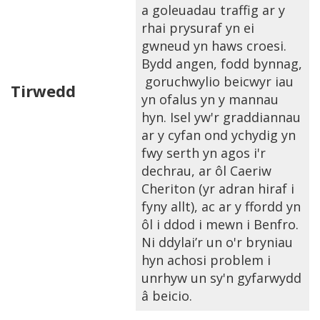
a goleuadau traffig ar y
rhai prysuraf yn ei
gwneud yn haws croesi.
Bydd angen, fodd bynnag,
goruchwylio beicwyr iau
Tirwedd
yn ofalus yn y mannau
hyn. Isel yw'r graddiannau
ar y cyfan ond ychydig yn
fwy serth yn agos i'r
dechrau, ar ôl Caeriw
Cheriton (yr adran hiraf i
fyny allt), ac ar y ffordd yn
ôl i ddod i mewn i Benfro.
Ni ddylai’r un o'r bryniau
hyn achosi problem i
unrhyw un sy'n gyfarwydd
â beicio.