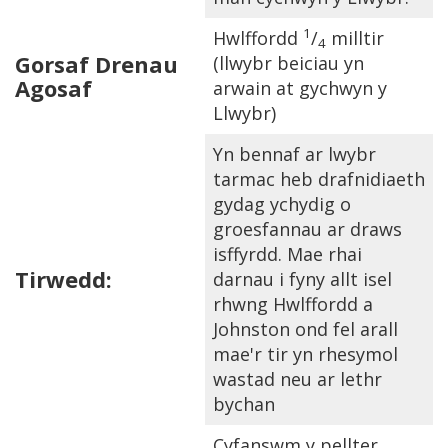
1
Hwlffordd
/
milltir
4
Gorsaf Drenau
(llwybr beiciau yn
Agosaf
arwain at gychwyn y
Llwybr)
Yn bennaf ar lwybr
tarmac heb drafnidiaeth
gydag ychydig o
groesfannau ar draws
isffyrdd. Mae rhai
Tirwedd:
darnau i fyny allt isel
rhwng Hwlffordd a
Johnston ond fel arall
mae'r tir yn rhesymol
wastad neu ar lethr
bychan
Cyfanswm y pellter