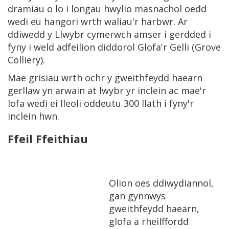
dramiau o lo i longau hwylio masnachol oedd
wedi eu hangori wrth waliau'r harbwr. Ar
ddiwedd y Llwybr cymerwch amser i gerdded i
fyny i weld adfeilion diddorol Glofa'r Gelli (Grove
Colliery).
Mae grisiau wrth ochr y gweithfeydd haearn
gerllaw yn arwain at lwybr yr inclein ac mae'r
lofa wedi ei lleoli oddeutu 300 llath i fyny'r
inclein hwn.
Ffeil Ffeithiau
Olion oes ddiwydiannol,
gan gynnwys
gweithfeydd haearn,
glofa a rheilffordd