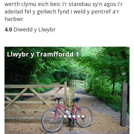
werth clymu eich beic i’r standiau sy'n agos i'r
adeilad fel y gellwch fynd i weld y pentref a'r
harbwr.
4.0
Diwedd y Llwybr
Llwybr y Tramffordd 1