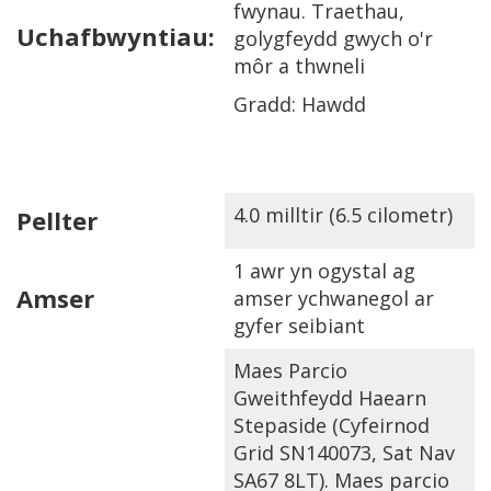
fwynau. Traethau,
Uchafbwyntiau:
golygfeydd gwych o'r
môr a thwneli
Gradd: Hawdd
4.0 milltir (6.5 cilometr)
Pellter
1 awr yn ogystal ag
Amser
amser ychwanegol ar
gyfer seibiant
Maes Parcio
Gweithfeydd Haearn
Stepaside (Cyfeirnod
Grid SN140073, Sat Nav
SA67 8LT). Maes parcio