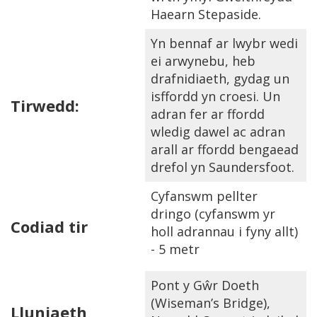
Haearn Stepaside.
Yn bennaf ar lwybr wedi
ei arwynebu, heb
drafnidiaeth, gydag un
isffordd yn croesi. Un
Tirwedd:
adran fer ar ffordd
wledig dawel ac adran
arall ar ffordd bengaead
drefol yn Saundersfoot.
Cyfanswm pellter
dringo (cyfanswm yr
Codiad tir
holl adrannau i fyny allt)
- 5 metr
Pont y Gŵr Doeth
(Wiseman’s Bridge),
Lluniaeth