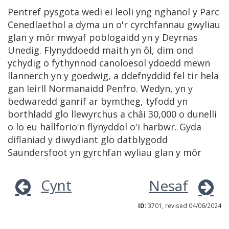
Pentref pysgota wedi ei leoli yng nghanol y Parc
Cenedlaethol a dyma un o'r cyrchfannau gwyliau
glan y môr mwyaf poblogaidd yn y Deyrnas
Unedig. Flynyddoedd maith yn ôl, dim ond
ychydig o fythynnod canoloesol ydoedd mewn
llannerch yn y goedwig, a ddefnyddid fel tir hela
gan Ieirll Normanaidd Penfro. Wedyn, yn y
bedwaredd ganrif ar bymtheg, tyfodd yn
borthladd glo llewyrchus a châi 30,000 o dunelli
o lo eu hallforio'n flynyddol o'i harbwr. Gyda
diflaniad y diwydiant glo datblygodd
Saundersfoot yn gyrchfan wyliau glan y môr
Cynt
Nesaf
ID:
3701, revised 04/06/2024