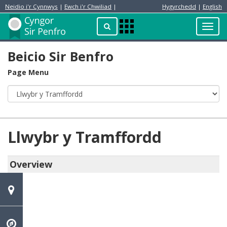
Neidio i'r Cynnwys
|
Ewch i'r Chwiliad
|
Hygyrchedd
|
English
Preswylydd
Chwilio
Toggl
Apps
navig
Menu
Beicio Sir Benfro
Page Menu
Llwybr y Tramffordd
Overview