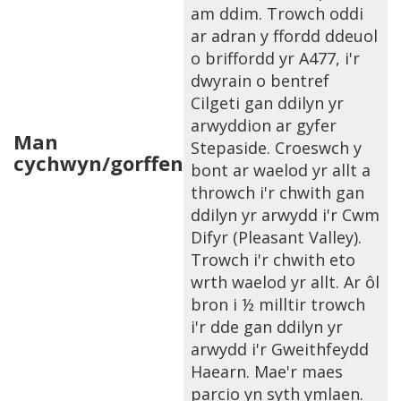
am ddim. Trowch oddi
ar adran y ffordd ddeuol
o briffordd yr A477, i'r
dwyrain o bentref
Cilgeti gan ddilyn yr
arwyddion ar gyfer
Man
Stepaside. Croeswch y
cychwyn/gorffen
bont ar waelod yr allt a
throwch i'r chwith gan
ddilyn yr arwydd i'r Cwm
Difyr (Pleasant Valley).
Trowch i'r chwith eto
wrth waelod yr allt. Ar ôl
bron i ½ milltir trowch
i'r dde gan ddilyn yr
arwydd i'r Gweithfeydd
Haearn. Mae'r maes
parcio yn syth ymlaen.