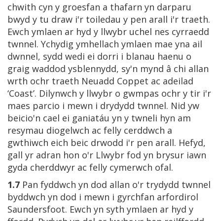
chwith cyn y groesfan a thafarn yn darparu
bwyd y tu draw i'r toiledau y pen arall i'r traeth.
Ewch ymlaen ar hyd y llwybr uchel nes cyrraedd
twnnel. Ychydig ymhellach ymlaen mae yna ail
dwnnel, sydd wedi ei dorri i blanau haenu o
graig waddod ysblennydd, sy'n mynd â chi allan
wrth ochr traeth Neuadd Coppet ac adeilad
‘Coast’. Dilynwch y llwybr o gwmpas ochr y tir i'r
maes parcio i mewn i drydydd twnnel. Nid yw
beicio'n cael ei ganiatáu yn y twneli hyn am
resymau diogelwch ac felly cerddwch a
gwthiwch eich beic drwodd i'r pen arall. Hefyd,
gall yr adran hon o'r Llwybr fod yn brysur iawn
gyda cherddwyr ac felly cymerwch ofal.
1.7
Pan fyddwch yn dod allan o'r trydydd twnnel
byddwch yn dod i mewn i gyrchfan arfordirol
Saundersfoot. Ewch yn syth ymlaen ar hyd y