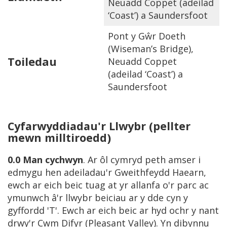
Neuadd Coppet (adeilad
‘Coast’) a Saundersfoot
Pont y Gŵr Doeth
(Wiseman’s Bridge),
Toiledau
Neuadd Coppet
(adeilad ‘Coast’) a
Saundersfoot
Cyfarwyddiadau'r Llwybr
(pellter
mewn milltiroedd)
0.0
Man cychwyn
. Ar ôl cymryd peth amser i
edmygu hen adeiladau'r Gweithfeydd Haearn,
ewch ar eich beic tuag at yr allanfa o'r parc ac
ymunwch â'r llwybr beiciau ar y dde cyn y
gyffordd 'T'. Ewch ar eich beic ar hyd ochr y nant
drwy'r Cwm Difyr (Pleasant Valley). Yn dibynnu