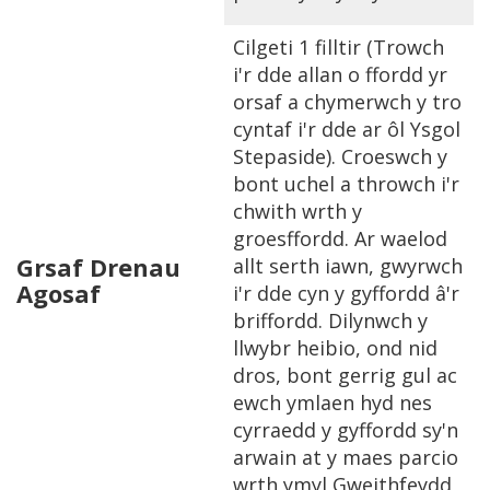
Cilgeti 1 filltir (Trowch
i'r dde allan o ffordd yr
orsaf a chymerwch y tro
cyntaf i'r dde ar ôl Ysgol
Stepaside). Croeswch y
bont uchel a throwch i'r
chwith wrth y
groesffordd. Ar waelod
Grsaf Drenau
allt serth iawn, gwyrwch
Agosaf
i'r dde cyn y gyffordd â'r
briffordd. Dilynwch y
llwybr heibio, ond nid
dros, bont gerrig gul ac
ewch ymlaen hyd nes
cyrraedd y gyffordd sy'n
arwain at y maes parcio
wrth ymyl Gweithfeydd