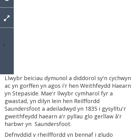
Llwybr beiciau dymunol a diddorol sy'n cychwyn
ac yn gorffen yn agos i'r hen Weithfeydd Haearn
yn Stepaside. Mae'r llwybr cymharol fyr a
gwastad, yn dilyn lein hen Reilffordd
Saundersfoot a adeiladwyd yn 1835 i gysylltu'r
gweithfeydd haearn a'r pyllau glo gerllaw â'r
harbwr yn Saundersfoot.
Defnyddid y rheilffordd yn bennaf i gludo