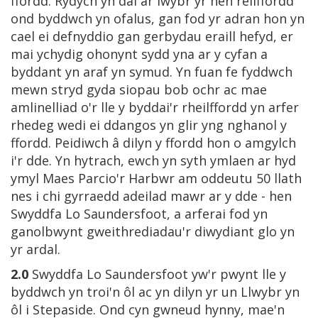
ffordd. Rydych yn dal ar lwybr yr hen reilffordd
ond byddwch yn ofalus, gan fod yr adran hon yn
cael ei defnyddio gan gerbydau eraill hefyd, er
mai ychydig ohonynt sydd yna ar y cyfan a
byddant yn araf yn symud. Yn fuan fe fyddwch
mewn stryd gyda siopau bob ochr ac mae
amlinelliad o'r lle y byddai'r rheilffordd yn arfer
rhedeg wedi ei ddangos yn glir yng nghanol y
ffordd. Peidiwch â dilyn y ffordd hon o amgylch
i'r dde. Yn hytrach, ewch yn syth ymlaen ar hyd
ymyl Maes Parcio'r Harbwr am oddeutu 50 llath
nes i chi gyrraedd adeilad mawr ar y dde - hen
Swyddfa Lo Saundersfoot, a arferai fod yn
ganolbwynt gweithrediadau'r diwydiant glo yn
yr ardal.
2.0
Swyddfa Lo Saundersfoot yw'r pwynt lle y
byddwch yn troi'n ôl ac yn dilyn yr un Llwybr yn
ôl i Stepaside. Ond cyn gwneud hynny, mae'n