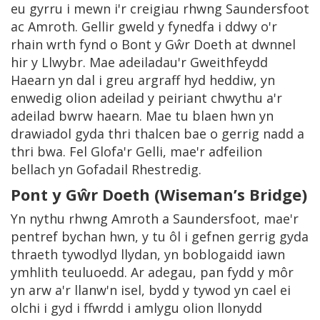
eu gyrru i mewn i'r creigiau rhwng Saundersfoot
ac Amroth. Gellir gweld y fynedfa i ddwy o'r
rhain wrth fynd o Bont y Gŵr Doeth at dwnnel
hir y Llwybr. Mae adeiladau'r Gweithfeydd
Haearn yn dal i greu argraff hyd heddiw, yn
enwedig olion adeilad y peiriant chwythu a'r
adeilad bwrw haearn. Mae tu blaen hwn yn
drawiadol gyda thri thalcen bae o gerrig nadd a
thri bwa. Fel Glofa'r Gelli, mae'r adfeilion
bellach yn Gofadail Rhestredig.
Pont y Gŵr Doeth
(
Wiseman’s Bridge)
Yn nythu rhwng Amroth a Saundersfoot, mae'r
pentref bychan hwn, y tu ôl i gefnen gerrig gyda
thraeth tywodlyd llydan, yn boblogaidd iawn
ymhlith teuluoedd. Ar adegau, pan fydd y môr
yn arw a'r llanw'n isel, bydd y tywod yn cael ei
olchi i gyd i ffwrdd i amlygu olion llonydd