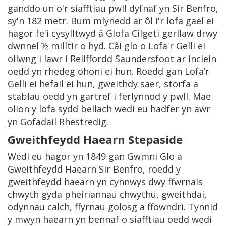
ganddo un o'r siafftiau pwll dyfnaf yn Sir Benfro,
sy'n 182 metr. Bum mlynedd ar ôl i'r lofa gael ei
hagor fe'i cysylltwyd â Glofa Cilgeti gerllaw drwy
dwnnel ½ milltir o hyd. Câi glo o Lofa'r Gelli ei
ollwng i lawr i Reilffordd Saundersfoot ar inclein
oedd yn rhedeg ohoni ei hun. Roedd gan Lofa’r
Gelli ei hefail ei hun, gweithdy saer, storfa a
stablau oedd yn gartref i ferlynnod y pwll. Mae
olion y lofa sydd bellach wedi eu hadfer yn awr
yn Gofadail Rhestredig.
Gweithfeydd Haearn Stepaside
Wedi eu hagor yn 1849 gan Gwmni Glo a
Gweithfeydd Haearn Sir Benfro, roedd y
gweithfeydd haearn yn cynnwys dwy ffwrnais
chwyth gyda pheiriannau chwythu, gweithdai,
odynnau calch, ffyrnau golosg a ffowndri. Tynnid
y mwyn haearn yn bennaf o siafftiau oedd wedi