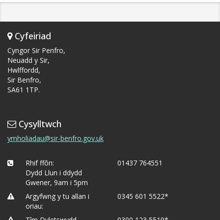
Cyfeiriad
Cyngor Sir Penfro,
Neuadd y Sir,
Hwlffordd,
Sir Benfro,
SA61 1TP.
Cysylltwch
ymholiadau@sir-benfro.gov.uk
Rhif ffôn:
01437 764551
Dydd Llun i ddydd
Gwener, 9am i 5pm
Argyfwng y tu allan i
0345 601 5522*
oriau:
Tîm Dyletswydd
0300 123 5519*