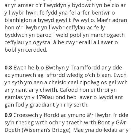
ar yr amser o'r flwyddyn y byddwch yn beicio ar
y llwybr hwn, fe fydd yna fel arfer bentwr o
blanhigion a bywyd gwyllt i'w wylio. Mae'r adran
hon o'r llwybr yn llwybr ceffylau ac felly
byddwch yn barod i weld pobl yn marchogaeth
ceffylau yn ogystal â beicwyr eraill a llawer o
bobl yn cerdded.
0.8
Ewch heibio Bwthyn y Tramffordd ar y dde
ac ymunwch ag isffordd wledig o'ch blaen. Ewch
yn syth ymlaen a cheisio cael cipolwg os gellwch
ar y nant ar y chwith. Cafodd hon ei throi yn
gamlas yn y 1790au ond heb lawer o lwyddiant
gan fod y graddiant yn rhy serth.
0.9
Croeswch y ffordd ac ymuno â'r llwybr i'r dde
sy'n rhedeg wrth ochr y traeth wrth Bont y Gŵr
Doeth (Wiseman’s Bridge). Mae yna doiledau ar y