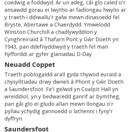
coedwig a foddwyd. Ar un adeg, câi glo caled o'r
ansawdd gorau ei lwytho ar fadlongau hwylio ar
y traeth i ddiwallu’r galw mewn dinasoedd fel
Bryste, Abertawe a Chaerdydd. Ymwelodd
Winston Churchill a chadlywyddion y
Cynghreiriaid â Thafarn Pont y Gŵr Doeth yn
1943, pan ddefnyddiwyd y traeth fel man
hyfforddi ar gyfer glaniadau D-Day
Neuadd Coppet
Traeth poblogaidd arall gyda thywod euraid a
chysylltiadau drwy dwneli â Phont y Gŵr Doeth
a Saundersfoot. Fe'i gelwid yn Coalpit Hall yn
wreiddiol, yn y bedwaredd ganrif ar bymtheg,
pan gâi glo ei gludo allan mewn llongau o'r
pyllau ychydig gannoedd o lathenni i fyny'r
dyffryn.
Saundersfoot