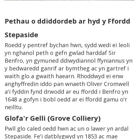
Pethau o ddiddordeb ar hyd y Ffordd
Stepaside
Roedd y pentref bychan hwn, sydd wedi ei leoli
yn nghanol peth o gefn gwlad harddaf Sir
Benfro, yn gymuned ddiwydiannol ffyniannus yn
y bedwaredd ganrif ar bymtheg ac yn gartref i
waith glo a gwaith haearn. Rhoddwyd ei enw
anghyffredin iddo pan wnaeth Oliver Cromwell
a'i fyddin fynd drwodd ar eu ffordd i Benfro yn
1648 a gofyn i bobl oedd ar ei ffordd gamu o'r
neilltu.
Glofa'r Gelli
(Grove Colliery)
Pwll glo caled oedd hwn ac un o lawer yn ardal
Stepaside. Fe'i datblygwyd yn 1853 ac mae