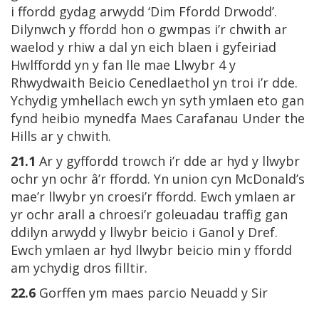
i ffordd gydag arwydd ‘Dim Ffordd Drwodd’.
Dilynwch y ffordd hon o gwmpas i’r chwith ar
waelod y rhiw a dal yn eich blaen i gyfeiriad
Hwlffordd yn y fan lle mae Llwybr 4 y
Rhwydwaith Beicio Cenedlaethol yn troi i’r dde.
Ychydig ymhellach ewch yn syth ymlaen eto gan
fynd heibio mynedfa Maes Carafanau Under the
Hills ar y chwith.
21.1
Ar y gyffordd trowch i’r dde ar hyd y llwybr
ochr yn ochr â’r ffordd. Yn union cyn McDonald’s
mae’r llwybr yn croesi’r ffordd. Ewch ymlaen ar
yr ochr arall a chroesi’r goleuadau traffig gan
ddilyn arwydd y llwybr beicio i Ganol y Dref.
Ewch ymlaen ar hyd llwybr beicio min y ffordd
am ychydig dros filltir.
22.6
Gorffen ym maes parcio Neuadd y Sir