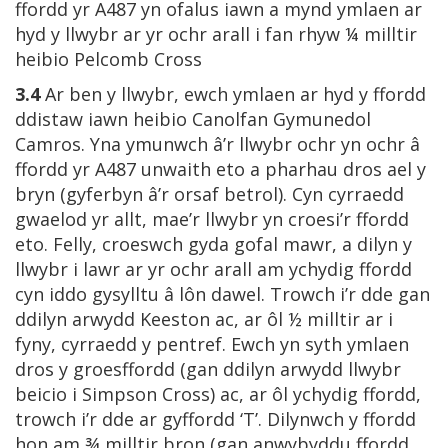
ffordd yr A487 yn ofalus iawn a mynd ymlaen ar
hyd y llwybr ar yr ochr arall i fan rhyw ¼ milltir
heibio Pelcomb Cross
3.4
Ar ben y llwybr, ewch ymlaen ar hyd y ffordd
ddistaw iawn heibio Canolfan Gymunedol
Camros. Yna ymunwch â’r llwybr ochr yn ochr â
ffordd yr A487 unwaith eto a pharhau dros ael y
bryn (gyferbyn â’r orsaf betrol). Cyn cyrraedd
gwaelod yr allt, mae’r llwybr yn croesi’r ffordd
eto. Felly, croeswch gyda gofal mawr, a dilyn y
llwybr i lawr ar yr ochr arall am ychydig ffordd
cyn iddo gysylltu â lôn dawel. Trowch i’r dde gan
ddilyn arwydd Keeston ac, ar ôl ½ milltir ar i
fyny, cyrraedd y pentref. Ewch yn syth ymlaen
dros y groesffordd (gan ddilyn arwydd llwybr
beicio i Simpson Cross) ac, ar ôl ychydig ffordd,
trowch i’r dde ar gyffordd ‘T’. Dilynwch y ffordd
hon am ¾ milltir bron (gan anwybyddu ffordd