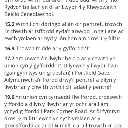
Rydych bellach yn ôl ar Lwybr 4 y Rhwydwaith
Beicio Cenedlaethol.
15.2
Wrth i chi ddringo allan o’r pentref, trowch
i’r chwith ar isffordd gyda’r arwydd Long Lane ac
ewch ymlaen ar hyd y lôn hon am dros 1½ filltir.
16.9
Trowch i’r dde ar y gyffordd ‘T’.
17.7
Ymunwch â’r llwybr beicio ar y chwith yn
union cyn y gyffordd ‘T’. Dilynwch y llwybr hwn
(gan gynnwys un groesfan) i Portfield Gate.
Ailymunwch â’r ffordd drwy’r pentref a dilyn y
llwybr ar y chwith wrth i chi adael y pentref.
19.6
Yn union cyn cyrraedd Hwlffordd, croeswch
y ffordd a dilyn y llwybr ar yr ochr arall am
ychydig ffordd i Park Corner Road. Ar ôl fymryn
dros ½ milltir ewch yn syth ymlaen ar y
groesffordd ac ar ôl ¼ milltir arall trowch i’r dde