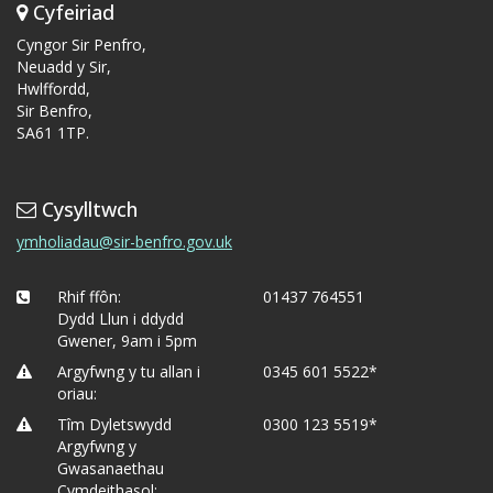
Cyfeiriad
Cyngor Sir Penfro,
Neuadd y Sir,
Hwlffordd,
Sir Benfro,
SA61 1TP.
Cysylltwch
ymholiadau@sir-benfro.gov.uk
Rhif ffôn:
01437 764551
Dydd Llun i ddydd
Gwener, 9am i 5pm
Argyfwng y tu allan i
0345 601 5522*
oriau:
Tîm Dyletswydd
0300 123 5519*
Argyfwng y
Gwasanaethau
Cymdeithasol: