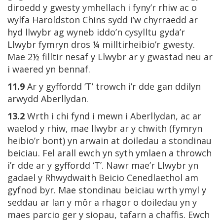
diroedd y gwesty ymhellach i fyny’r rhiw ac o
wylfa Haroldston Chins sydd i’w chyrraedd ar
hyd llwybr ag wyneb iddo’n cysylltu gyda’r
Llwybr fymryn dros ¼ milltirheibio’r gwesty.
Mae 2½ filltir nesaf y Llwybr ar y gwastad neu ar
i waered yn bennaf.
11.9
Ar y gyffordd ‘T’ trowch i’r dde gan ddilyn
arwydd Aberllydan.
13.2
Wrth i chi fynd i mewn i Aberllydan, ac ar
waelod y rhiw, mae llwybr ar y chwith (fymryn
heibio’r bont) yn arwain at doiledau a stondinau
beiciau. Fel arall ewch yn syth ymlaen a throwch
i’r dde ar y gyffordd ‘T’. Nawr mae’r Llwybr yn
gadael y Rhwydwaith Beicio Cenedlaethol am
gyfnod byr. Mae stondinau beiciau wrth ymyl y
seddau ar lan y môr a rhagor o doiledau yn y
maes parcio ger y siopau, tafarn a chaffis. Ewch