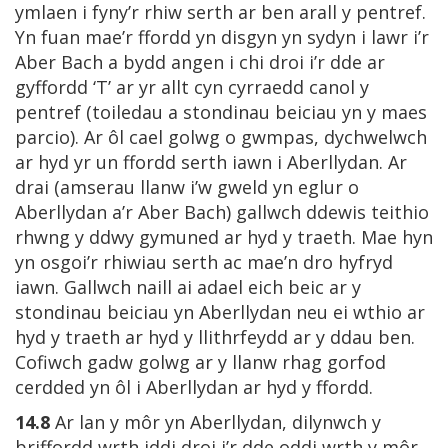
ymlaen i fyny’r rhiw serth ar ben arall y pentref.
Yn fuan mae’r ffordd yn disgyn yn sydyn i lawr i’r
Aber Bach a bydd angen i chi droi i’r dde ar
gyffordd ‘T’ ar yr allt cyn cyrraedd canol y
pentref (toiledau a stondinau beiciau yn y maes
parcio). Ar ôl cael golwg o gwmpas, dychwelwch
ar hyd yr un ffordd serth iawn i Aberllydan. Ar
drai (amserau llanw i’w gweld yn eglur o
Aberllydan a’r Aber Bach) gallwch ddewis teithio
rhwng y ddwy gymuned ar hyd y traeth. Mae hyn
yn osgoi’r rhiwiau serth ac mae’n dro hyfryd
iawn. Gallwch naill ai adael eich beic ar y
stondinau beiciau yn Aberllydan neu ei wthio ar
hyd y traeth ar hyd y llithrfeydd ar y ddau ben.
Cofiwch gadw golwg ar y llanw rhag gorfod
cerdded yn ôl i Aberllydan ar hyd y ffordd.
14.8
Ar lan y môr yn Aberllydan, dilynwch y
briffordd wrth iddi droi i’r dde oddi wrth y môr.