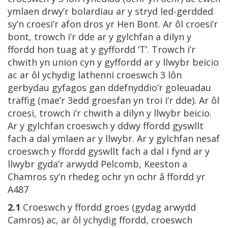
ymlaen drwy’r bolardiau ar y stryd led-gerdded
sy’n croesi’r afon dros yr Hen Bont. Ar ôl croesi’r
bont, trowch i’r dde ar y gylchfan a dilyn y
ffordd hon tuag at y gyffordd ‘T’. Trowch i’r
chwith yn union cyn y gyffordd ar y llwybr beicio
ac ar ôl ychydig lathenni croeswch 3 lôn
gerbydau gyfagos gan ddefnyddio’r goleuadau
traffig (mae’r 3edd groesfan yn troi i’r dde). Ar ôl
croesi, trowch i’r chwith a dilyn y llwybr beicio.
Ar y gylchfan croeswch y ddwy ffordd gyswllt
fach a dal ymlaen ar y llwybr. Ar y gylchfan nesaf
croeswch y ffordd gyswllt fach a dal i fynd ar y
llwybr gyda’r arwydd Pelcomb, Keeston a
Chamros sy’n rhedeg ochr yn ochr â ffordd yr
A487
2.1
Croeswch y ffordd groes (gydag arwydd
Camros) ac, ar ôl ychydig ffordd, croeswch