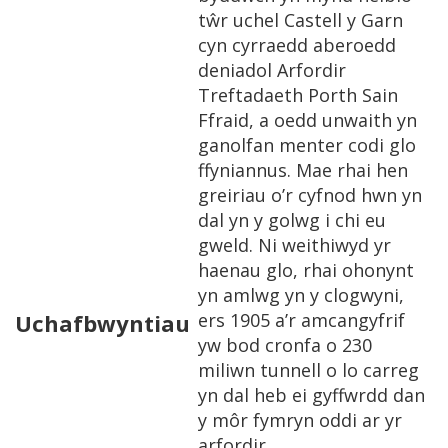
tŵr uchel Castell y Garn
cyn cyrraedd aberoedd
deniadol Arfordir
Treftadaeth Porth Sain
Ffraid, a oedd unwaith yn
ganolfan menter codi glo
ffyniannus. Mae rhai hen
greiriau o’r cyfnod hwn yn
dal yn y golwg i chi eu
gweld. Ni weithiwyd yr
haenau glo, rhai ohonynt
yn amlwg yn y clogwyni,
Uchafbwyntiau
ers 1905 a’r amcangyfrif
yw bod cronfa o 230
miliwn tunnell o lo carreg
yn dal heb ei gyffwrdd dan
y môr fymryn oddi ar yr
arfordir.