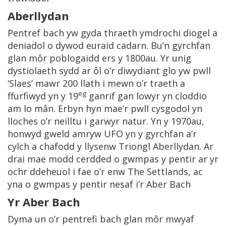
Aberllydan
Pentref bach yw gyda thraeth ymdrochi diogel a
deniadol o dywod euraid cadarn. Bu’n gyrchfan
glan môr poblogaidd ers y 1800au. Yr unig
dystiolaeth sydd ar ôl o’r diwydiant glo yw pwll
‘Slaes’ mawr 200 llath i mewn o’r traeth a
eg
ffurfiwyd yn y 19
ganrif gan lowyr yn cloddio
am lo mân. Erbyn hyn mae’r pwll cysgodol yn
lloches o’r neilltu i garwyr natur. Yn y 1970au,
honwyd gweld amryw UFO yn y gyrchfan a’r
cylch a chafodd y llysenw Triongl Aberllydan. Ar
drai mae modd cerdded o gwmpas y pentir ar yr
ochr ddeheuol i fae o’r enw The Settlands, ac
yna o gwmpas y pentir nesaf i’r Aber Bach
Yr Aber Bach
Dyma un o’r pentrefi bach glan môr mwyaf