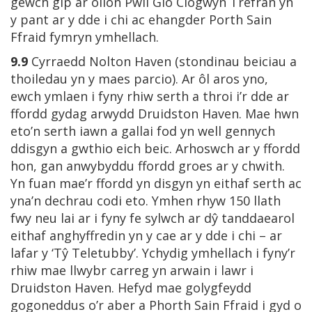
gewch gip ar olion Pwll Glo Clogwyn Trefran yn
y pant ar y dde i chi ac ehangder Porth Sain
Ffraid fymryn ymhellach.
9.9
Cyrraedd Nolton Haven (stondinau beiciau a
thoiledau yn y maes parcio). Ar ôl aros yno,
ewch ymlaen i fyny rhiw serth a throi i’r dde ar
ffordd gydag arwydd Druidston Haven. Mae hwn
eto’n serth iawn a gallai fod yn well gennych
ddisgyn a gwthio eich beic. Arhoswch ar y ffordd
hon, gan anwybyddu ffordd groes ar y chwith.
Yn fuan mae’r ffordd yn disgyn yn eithaf serth ac
yna’n dechrau codi eto. Ymhen rhyw 150 llath
fwy neu lai ar i fyny fe sylwch ar dŷ tanddaearol
eithaf anghyffredin yn y cae ar y dde i chi – ar
lafar y ‘Tŷ Teletubby’. Ychydig ymhellach i fyny’r
rhiw mae llwybr carreg yn arwain i lawr i
Druidston Haven. Hefyd mae golygfeydd
gogoneddus o’r aber a Phorth Sain Ffraid i gyd o