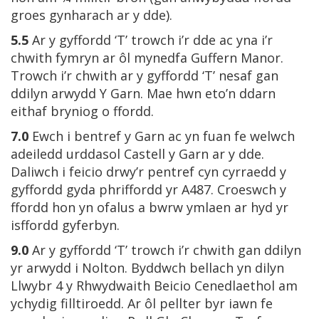
groes gynharach ar y dde).
5.5
Ar y gyffordd ‘T’ trowch i’r dde ac yna i’r
chwith fymryn ar ôl mynedfa Guffern Manor.
Trowch i’r chwith ar y gyffordd ‘T’ nesaf gan
ddilyn arwydd Y Garn. Mae hwn eto’n ddarn
eithaf bryniog o ffordd.
7.0
Ewch i bentref y Garn ac yn fuan fe welwch
adeiledd urddasol Castell y Garn ar y dde.
Daliwch i feicio drwy’r pentref cyn cyrraedd y
gyffordd gyda phriffordd yr A487. Croeswch y
ffordd hon yn ofalus a bwrw ymlaen ar hyd yr
isffordd gyferbyn.
9.0
Ar y gyffordd ‘T’ trowch i’r chwith gan ddilyn
yr arwydd i Nolton. Byddwch bellach yn dilyn
Llwybr 4 y Rhwydwaith Beicio Cenedlaethol am
ychydig filltiroedd. Ar ôl pellter byr iawn fe