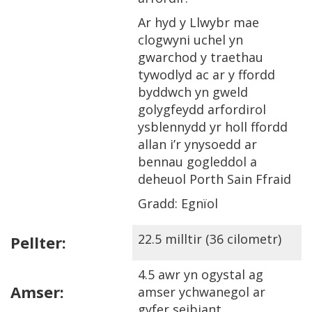
Ar hyd y Llwybr mae
clogwyni uchel yn
gwarchod y traethau
tywodlyd ac ar y ffordd
byddwch yn gweld
golygfeydd arfordirol
ysblennydd yr holl ffordd
allan i’r ynysoedd ar
bennau gogleddol a
deheuol Porth Sain Ffraid
Gradd: Egnïol
22.5 milltir (36 cilometr)
Pellter:
4.5 awr yn ogystal ag
Amser:
amser ychwanegol ar
gyfer seibiant