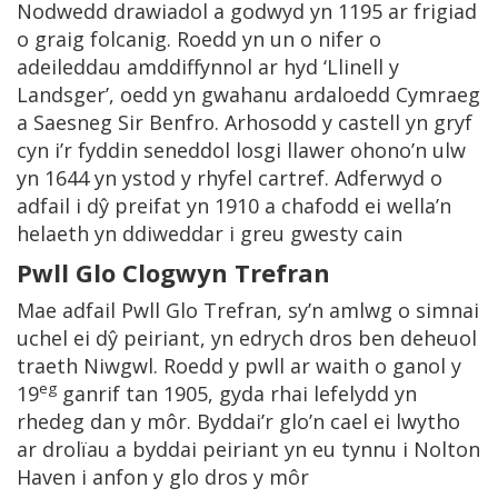
Nodwedd drawiadol a godwyd yn 1195 ar frigiad
o graig folcanig. Roedd yn un o nifer o
adeileddau amddiffynnol ar hyd ‘Llinell y
Landsger’, oedd yn gwahanu ardaloedd Cymraeg
a Saesneg Sir Benfro. Arhosodd y castell yn gryf
cyn i’r fyddin seneddol losgi llawer ohono’n ulw
yn 1644 yn ystod y rhyfel cartref. Adferwyd o
adfail i dŷ preifat yn 1910 a chafodd ei wella’n
helaeth yn ddiweddar i greu gwesty cain
Pwll Glo Clogwyn Trefran
Mae adfail Pwll Glo Trefran, sy’n amlwg o simnai
uchel ei dŷ peiriant, yn edrych dros ben deheuol
traeth Niwgwl. Roedd y pwll ar waith o ganol y
eg
19
ganrif tan 1905, gyda rhai lefelydd yn
rhedeg dan y môr. Byddai’r glo’n cael ei lwytho
ar drolïau a byddai peiriant yn eu tynnu i Nolton
Haven i anfon y glo dros y môr