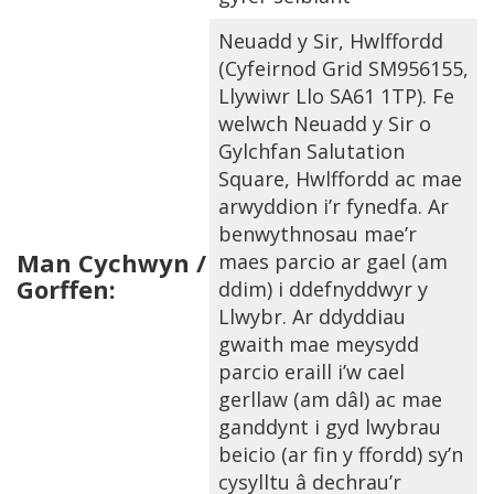
Neuadd y Sir, Hwlffordd
(Cyfeirnod Grid SM956155,
Llywiwr Llo SA61 1TP). Fe
welwch Neuadd y Sir o
Gylchfan Salutation
Square, Hwlffordd ac mae
arwyddion i’r fynedfa. Ar
benwythnosau mae’r
Man Cychwyn /
maes parcio ar gael (am
Gorffen:
ddim) i ddefnyddwyr y
Llwybr. Ar ddyddiau
gwaith mae meysydd
parcio eraill i’w cael
gerllaw (am dâl) ac mae
ganddynt i gyd lwybrau
beicio (ar fin y ffordd) sy’n
cysylltu â dechrau’r