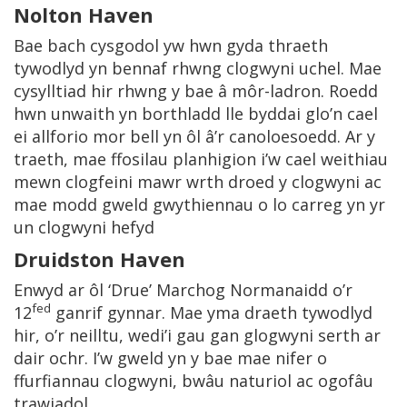
Nolton Haven
Bae bach cysgodol yw hwn gyda thraeth
tywodlyd yn bennaf rhwng clogwyni uchel. Mae
cysylltiad hir rhwng y bae â môr-ladron. Roedd
hwn unwaith yn borthladd lle byddai glo’n cael
ei allforio mor bell yn ôl â’r canoloesoedd. Ar y
traeth, mae ffosilau planhigion i’w cael weithiau
mewn clogfeini mawr wrth droed y clogwyni ac
mae modd gweld gwythiennau o lo carreg yn yr
un clogwyni hefyd
Druidston Haven
Enwyd ar ôl ‘Drue’ Marchog Normanaidd o’r
fed
12
ganrif gynnar. Mae yma draeth tywodlyd
hir, o’r neilltu, wedi’i gau gan glogwyni serth ar
dair ochr. I’w gweld yn y bae mae nifer o
ffurfiannau clogwyni, bwâu naturiol ac ogofâu
trawiadol