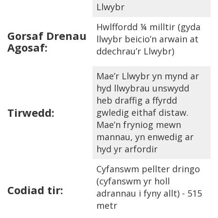
Llwybr
Hwlffordd ¼ milltir (gyda
Gorsaf Drenau
llwybr beicio’n arwain at
Agosaf:
ddechrau’r Llwybr)
Mae’r Llwybr yn mynd ar
hyd llwybrau unswydd
heb draffig a ffyrdd
Tirwedd:
gwledig eithaf distaw.
Mae’n fryniog mewn
mannau, yn enwedig ar
hyd yr arfordir
Cyfanswm pellter dringo
(cyfanswm yr holl
Codiad tir:
adrannau i fyny allt) - 515
metr