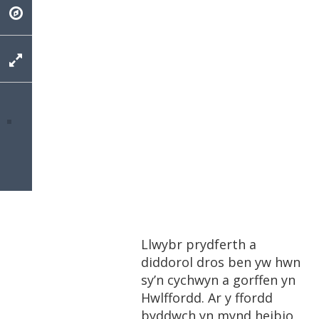
Llwybr prydferth a
diddorol dros ben yw hwn
sy’n cychwyn a gorffen yn
Hwlffordd. Ar y ffordd
byddwch yn mynd heibio