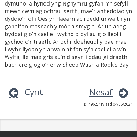
dymunol a hynod yng Nghymru gyfan. Yn sefyll
mewn cwm ag ochrau serth, mae’r anheddiad yn
dyddio’n ôl i Oes yr Haearn ac roedd unwaith yn
ganolfan masnach y môr a smyglo. Ar un adeg
byddai glo’n cael ei lwytho o byllau glo lleol i
gychod o’r traeth. Ar ochr ddeheuol y bae mae
llwybr llydan yn arwain at fan sy’n cael ei alw’n
Wylfa, lle mae grisiau’n disgyn i ddau gildraeth
bach creigiog o’r enw Sheep Wash a Rook’s Bay
Cynt
Nesaf
ID:
4962, revised 04/06/2024