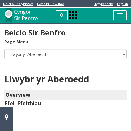
Neidio i'r Cynnwys
|
Ewch i'r Chwiliad
|
Hygyrchedd
|
English
Preswylydd
Chwilio
Toggl
Apps
navig
Menu
Beicio Sir Benfro
Page Menu
Llwybr yr Aberoedd
Overview
Ffeil Ffeithiau