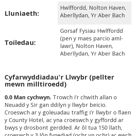
Hwlffordd, Nolton Haven,
Lluniaeth:
Aberllydan, Yr Aber Bach
Gorsaf Fysiau Hwlffordd
(pen y maes parcio aml-
Toiledau:
lawr), Nolton Haven,
Aberllydan, Yr Aber Bach
Cyfarwyddiadau'r Llwybr
(pellter
mewn milltiroedd)
0.0
Man cychwyn.
Trowch i’r chwith allan o
Neuadd y Sir gan ddilyn y llwybr beicio.
Croeswch ar y goleuadau traffig i’r llwybr o flaen
y County Hotel, ac yna croeswch y gyffordd ar
bwys y drosbont gerdded. Ar ôl tua 150 llath,
croeswch y 3 lôn fynediad (ochr yn ochr) ac ewch