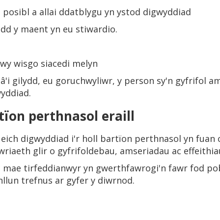
posibl a allai ddatblygu yn ystod digwyddiad
dd y maent yn eu stiwardio.
wy wisgo siacedi melyn
 â'i gilydd, eu goruchwyliwr, y person sy'n gyfrifol a
wyddiad.
rtïon perthnasol eraill
 eich digwyddiad i'r holl bartïon perthnasol yn fua
riaeth glir o gyfrifoldebau, amseriadau ac effeithia
 mae tirfeddianwyr yn gwerthfawrogi'n fawr fod pob
nllun trefnus ar gyfer y diwrnod.