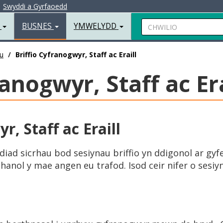
|
Swyddi a Gyrfaoedd
Chwilio
R
BUSNES
YMWELYDD
u
Briffio Cyfranogwyr, Staff ac Eraill
ranogwyr, Staff ac Era
r, Staff ac Eraill
iad sicrhau bod sesiynau briffio yn ddigonol ar gyf
nol y mae angen eu trafod. Isod ceir nifer o sesiyna