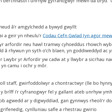
 berthnasol i unrhyw gyfranogwyr mewn da bryd. G
neud â’r amgylchedd a bywyd gwyllt
i a geir yn nheulu’r
Codau Cefn Gwlad (yn agor mew
 yr arfordir neu hawl tramwy cyhoeddus rhowch wybo
 â rhywun yn syth o’ch blaen, yn goddiweddyd ac yn 
r Lwybr yr Arfordir yw cadw at y llwybr a sicrhau n
h yn camu i ochr y môr.
ll staff, gwirfoddolwyr a chontractwyr (lle bo hynny
brîff i’r cyfranogwyr fel y gallant ateb unrhyw ym
 bob agwedd ar y digwyddiad, gan gynnwys rheoli'r d
grifenedig, cynlluniau safle a rhestrau gwirio