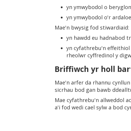
yn ymwybodol o beryglon 
yn ymwybodol o'r ardaloe
Mae'n bwysig fod stiwardiaid:
yn hawdd eu hadnabod tr
yn cyfathrebu'n effeithiol
rheolwr cyffredinol y dig
Briffiwch yr holl ba
Mae'n arfer da rhannu cynllun
sicrhau bod gan bawb ddealltw
Mae cyfathrebu'n allweddol ac
a'i fod wedi cael sylw a bod cy