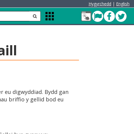
Hygyrchedd
|
English
Fy
Pont
Faceb
Twit
anfon
Apps
Nghyfrif
Menu
Cleddau
green
ill
er eu digwyddiad. Bydd gan
u briffio y gellid bod eu