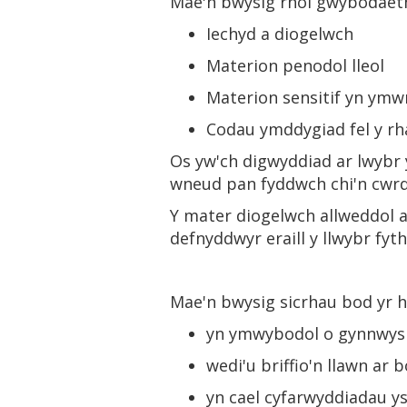
Mae'n bwysig rhoi gwybodaeth
Iechyd a diogelwch
Materion penodol lleol
Materion sensitif yn ymw
Codau ymddygiad fel y rha
Os yw'ch digwyddiad ar lwybr
wneud pan fyddwch chi'n cwrdd
Y mater diogelwch allweddol a
defnyddwyr eraill y llwybr fyt
Mae'n bwysig sicrhau bod yr ho
yn ymwybodol o gynnwys y 
wedi'u briffio'n llawn ar
yn cael cyfarwyddiadau ys