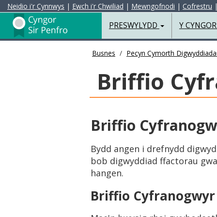
Neidio i'r Cynnwys
|
Ewch i'r Chwiliad
|
Mewngofnodi
|
Cofrestru
Preswylydd
PRESWYLYDD
Y CYNGO
Busnes
Pecyn Cymorth Digwyddiada
Briffio Cyf
Briffio Cyfranogwy
Bydd angen i drefnydd digwydd
bob digwyddiad ffactorau gwaha
hangen.
Briffio Cyfranogwyr