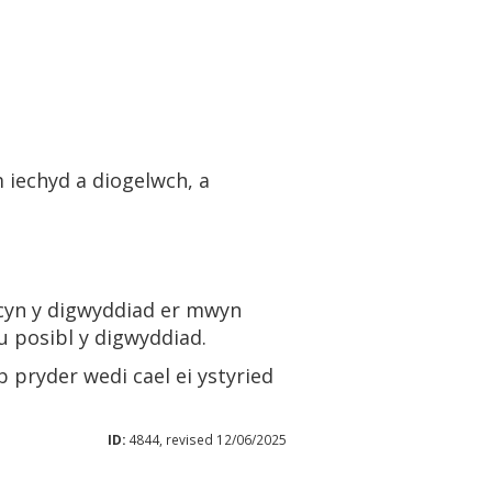
m iechyd a diogelwch, a
n cyn y digwyddiad er mwyn
u posibl y digwyddiad.
 pryder wedi cael ei ystyried
ID:
4844, revised 12/06/2025