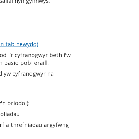
allai hyn gynnwys:
n tab newydd)
d i’r cyfranogwyr beth i'w
pasio pobl eraill.
ad yw cyfranogwyr na
'n briodol):
holiadau
orf a threfniadau argyfwng