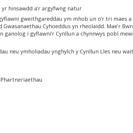
yn yr hinsawdd a’r argyfwng natur
 gyflawni gweithgareddau ym mhob un o’r tri maes a
dd Gwasanaethau Cyhoeddus yn rheolaidd. Mae’r B
n ganolog i gyflawni’r Cynllun a chynnwys pobl me
au neu ymholiadau ynghylch y Cynllun Lles neu wa
a Phartneriaethau