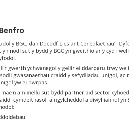
 Benfro
udol y BGC, dan Ddeddf Llesiant Cenedlaethau’r Dyf
nt yn nodi sut y bydd y BGC yn gweithio ar y cyd i we
yfodol.
oli’r gwerth ychwanegol y gellir ei ddarparu trwy w
disodli gwasanaethau craidd y sefydliadau unigol, ac 
unigol yw ei bwrpas.
c mae’n amlinellu sut bydd partneriaid sector cyhoed
aidd, cymdeithasol, amgylcheddol a diwylliannol yn S
nodol:
addoldebau