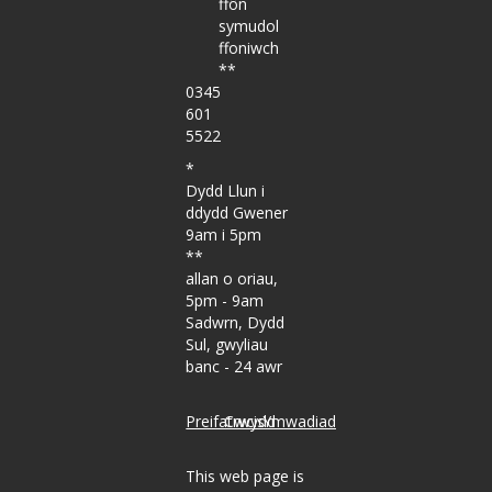
ffôn
symudol
ffoniwch
**
0345
601
5522
*
Dydd Llun i
ddydd Gwener
9am i 5pm
**
allan o oriau,
5pm - 9am
Sadwrn, Dydd
Sul, gwyliau
banc - 24 awr
Preifatrwydd
Cwcis
Ymwadiad
This web page is