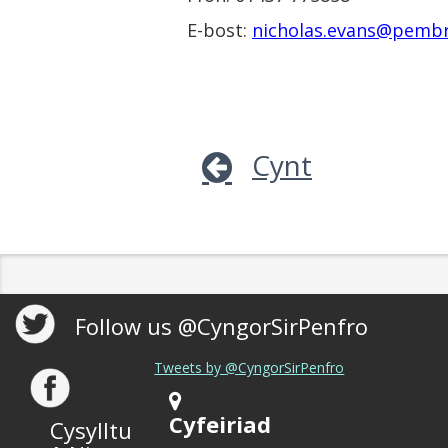
E-bost:
nicholas.evans@pembr
Cynt
Follow us @CyngorSirPenfro
Tweets by @CyngorSirPenfro
Cyfeiriad
Cysylltu