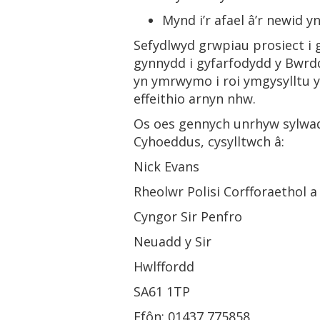
Mynd i’r afael â’r newid 
Sefydlwyd grwpiau prosiect i
gynnydd i gyfarfodydd y Bwr
yn ymrwymo i roi ymgysylltu y
effeithio arnyn nhw.
Os oes gennych unrhyw sylwad
Cyhoeddus, cysylltwch â:
Nick Evans
Rheolwr Polisi Corfforaethol 
Cyngor Sir Penfro
Neuadd y Sir
Hwlffordd
SA61 1TP
Ffôn: 01437 775858