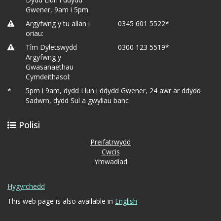
Gwener, 9am i 5pm
Argyfwng y tu allan i
0345 601 5522*
oriau:
Tîm Dyletswydd
0300 123 5519*
Argyfwng y
Gwasanaethau
Cymdeithasol:
*
5pm i 9am, dydd Llun i ddydd Gwener, 24 awr ar ddydd
Sadwrn, dydd Sul a gwyliau banc
Polisi
Preifatrwydd
Cwcis
Ymwadiad
Hygyrchedd
This web page is also available in
English