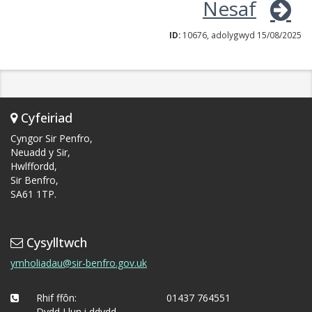
Nesaf
ID:
10676, adolygwyd 15/08/2025
Cyfeiriad
Cyngor Sir Penfro,
Neuadd y Sir,
Hwlffordd,
Sir Benfro,
SA61 1TP.
Cysylltwch
ymholiadau@sir-benfro.gov.uk
Rhif ffôn:
01437 764551
Dydd Llun i ddydd