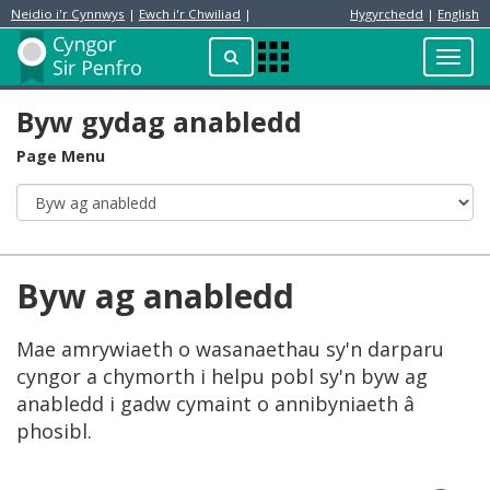
Neidio i'r Cynnwys
|
Ewch i'r Chwiliad
|
Hygyrchedd
|
English
Preswylydd
Chwilio
Toggl
Apps
navig
Menu
Byw gydag anabledd
Page Menu
Byw ag anabledd
Mae amrywiaeth o wasanaethau sy'n darparu
cyngor a chymorth i helpu pobl sy'n byw ag
anabledd i gadw cymaint o annibyniaeth â
phosibl.