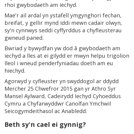
rhoi gwybodaeth am iechyd.
Mae'r ail ardal yn ystafell ymgynghori fechan,
breifat, y gellir mynd iddi mewn cadair olwyn,
sy'n cynnwys seddi cyffyrddus a chyfleusterau
gwneud paned.
Bwriad y bywydfan yw dod â gwybodaeth am
iechyd a lles at ei gilydd er mwyn helpu trigolion
lleol i wneud penderfyniadau doeth am eu
hiechyd.
Agorwyd y cyfleuster yn swyddogol ar ddydd
Mercher 25 Chwefror 2015 gan yr Athro Syr
Mansel Aylward, Cadeirydd Iechyd Cyhoeddus
Cymru a Chyfarwyddwr Canolfan Ymchwil
Seicogymdeithasol ac Anabledd.
Beth sy'n cael ei gynnig?