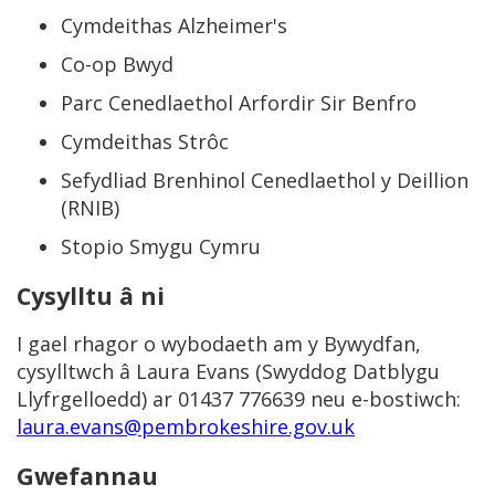
Cymdeithas Alzheimer's
Co-op Bwyd
Parc Cenedlaethol Arfordir Sir Benfro
Cymdeithas Strôc
Sefydliad Brenhinol Cenedlaethol y Deillion
(RNIB)
Stopio Smygu Cymru
Cysylltu â ni
I gael rhagor o wybodaeth am y Bywydfan,
cysylltwch â Laura Evans (Swyddog Datblygu
Llyfrgelloedd) ar 01437 776639 neu e-bostiwch:
laura.evans@pembrokeshire.gov.uk
Gwefannau