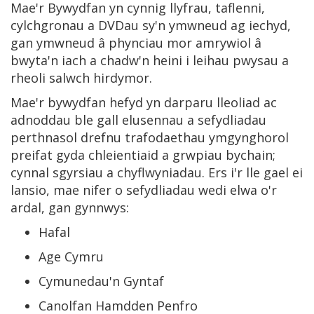
Mae'r Bywydfan yn cynnig llyfrau, taflenni,
cylchgronau a DVDau sy'n ymwneud ag iechyd,
gan ymwneud â phynciau mor amrywiol â
bwyta'n iach a chadw'n heini i leihau pwysau a
rheoli salwch hirdymor.
Mae'r bywydfan hefyd yn darparu lleoliad ac
adnoddau ble gall elusennau a sefydliadau
perthnasol drefnu trafodaethau ymgynghorol
preifat gyda chleientiaid a grwpiau bychain;
cynnal sgyrsiau a chyflwyniadau. Ers i'r lle gael ei
lansio, mae nifer o sefydliadau wedi elwa o'r
ardal, gan gynnwys:
Hafal
Age Cymru
Cymunedau'n Gyntaf
Canolfan Hamdden Penfro