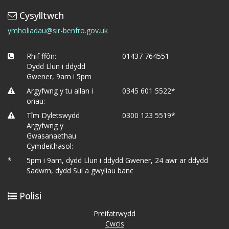
Cysylltwch
ymholiadau@sir-benfro.gov.uk
Rhif ffôn:
01437 764551
Dydd Llun i ddydd
Gwener, 9am i 5pm
Argyfwng y tu allan i
0345 601 5522*
oriau:
Tîm Dyletswydd
0300 123 5519*
Argyfwng y
Gwasanaethau
Cymdeithasol:
*
5pm i 9am, dydd Llun i ddydd Gwener, 24 awr ar ddydd
Sadwrn, dydd Sul a gwyliau banc
Polisi
Preifatrwydd
Cwcis