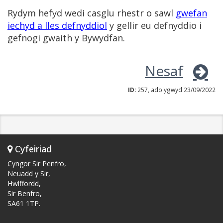
Rydym hefyd wedi casglu rhestr o sawl
gwefan
iechyd a lles defnyddiol
y gellir eu defnyddio i
gefnogi gwaith y Bywydfan.
Nesaf
ID:
257, adolygwyd 23/09/2022
Cyfeiriad
Cyngor Sir Penfro,
Neuadd y Sir,
Hwlffordd,
Sir Benfro,
SA61 1TP.