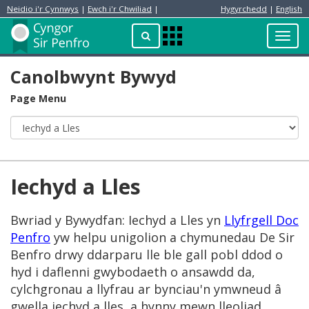
Neidio i'r Cynnwys
|
Ewch i'r Chwiliad
|
Hygyrchedd
|
English
Preswylydd
Chwilio
Toggl
Apps
navig
Menu
Canolbwynt Bywyd
Page Menu
Iechyd a Lles
Bwriad y Bywydfan: Iechyd a Lles yn
Llyfrgell Doc
Penfro
yw helpu unigolion a chymunedau De Sir
Benfro drwy ddarparu lle ble gall pobl ddod o
hyd i daflenni gwybodaeth o ansawdd da,
cylchgronau a llyfrau ar bynciau'n ymwneud â
gwella iechyd a lles, a hynny mewn lleoliad