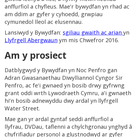
anffurfiol a chyfleus. Mae'r bywydfan yn rhad ac
am ddim ar gyfer y cyhoedd, grwpiau
cymunedol lleol ac elusennau.
Lansiwyd y Bywydfan:
sgiliau gwaith ac arian
yn
Llyfrgell Abergwaun
ym mis Chwefror 2016.
Am y prosiect
Datblygwyd y Bywydfan yn Noc Penfro gan
Adran Gwasanaethau Diwylliannol Cyngor Sir
Penfro, ac fe'i gwnaed yn bosib drwy gyfrwng
grant oddi wrth Lywodraeth Cymru, a'i gwnaeth
hi'n bosib adnewyddu dwy ardal yn llyfrgell
Water Street.
Mae gan yr ardal gyntaf seddi anffurfiol a
llyfrau, DVDau, taflenni a chylchgronau ynghyd â
chyfrifiadur personol a glustnodwyd ar gyfer