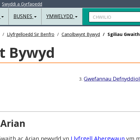
|
Swyddi a Gyrfaoedd
Chwilio
R
BUSNES
YMWELYDD
Llyfrgelloedd Sir Benfro
Canolbwynt Bywyd
Sgiliau Gwaith
t Bywyd
Gwefannau Defnyddio
3.
 Arian
 Gwaith ac Arian newydd yn
Llyfrgell Abergwaun
ym mi