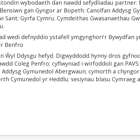
stondin wybodaeth dan nawdd sefydliadau partner: R
m Bensiwn gan Gyngor ar Bopeth; Canolfan Addysg 
wi Sant; Gyrfa Cymru; Cymdeithas Gwasanaethau Gwir
u.
liad wedi defnyddio ystafell ymgynghori'r Bywydfan 
r Benfro
un Ŵyl Ddysgu hefyd. Digwyddodd hynny dros gyfnod
awdd Coleg Penfro; cyflwyniad i wirfoddoli gan PAV
an Addysg Gymunedol Abergwaun; cymorth a chyngo
th Cymunedol yr Heddlu; sesiynau blasu Cymraeg a