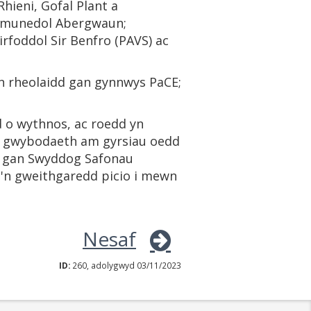
hieni, Gofal Plant a
Gymunedol Abergwaun;
foddol Sir Benfro (PAVS) ac
yn rheolaidd gan gynnwys PaCE;
 o wythnos, ac roedd yn
S; gwybodaeth am gyrsiau oedd
r gan Swyddog Safonau
'n gweithgaredd picio i mewn
Nesaf
ID:
260, adolygwyd 03/11/2023