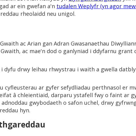
gad ar ein gwefan a'n
tudalen Weplyfr (yn agor mew
eddau rheolaidd neu unigol.
 Gwaith ac Arian gan Adran Gwasanaethau Diwyllian
 Gwaith, ac mae'n dod o ganlyniad i ddyfarnu grant
i dyfu drwy leihau rhwystrau i waith a gwella datbl
aru cyfleusterau ar gyfer sefydliadau perthnasol er
fat â chleientiaid, darparu ystafell fwy o faint ar
u adnoddau gwybodaeth o safon uchel, drwy gyfrwng 
areddau hyn.
thgareddau