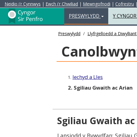
Neidio i'r Cynnwys
|
Ewch i'r Chwiliad
|
Mewngofnodi
|
Cofrestru
Preswylydd
PRESWYLYDD
Y CYNGO
Preswylydd
Llyfrgelloedd a Diwylliant
Canolbwyn
Iechyd a Lles
1.
2. Sgiliau Gwaith ac Arian
Sgiliau Gwaith ac
Lansiodd y Bywydfan: Sgiliau