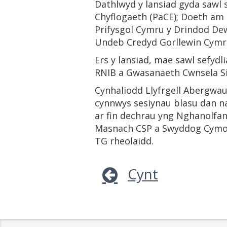
Dathlwyd y lansiad gyda sawl 
Chyflogaeth (PaCE); Doeth a
Prifysgol Cymru y Drindod De
Undeb Credyd Gorllewin Cymr
Ers y lansiad, mae sawl sefyd
RNIB a Gwasanaeth Cwnsela Si
Cynhaliodd Llyfrgell Abergwa
cynnwys sesiynau blasu dan n
ar fin dechrau yng Nghanolf
Masnach CSP a Swyddog Cymor
TG rheolaidd.
Cynt