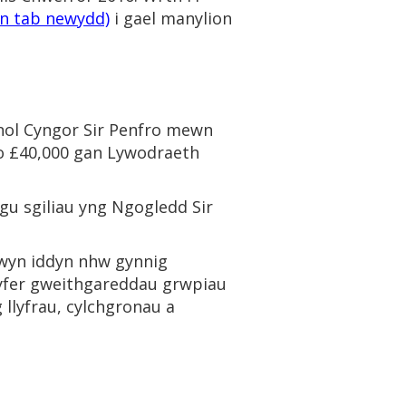
n tab newydd)
i gael manylion
nol Cyngor Sir Penfro mewn
 o £40,000 gan Lywodraeth
ygu sgiliau yng Ngogledd Sir
 mwyn iddyn nhw gynnig
 gyfer gweithgareddau grwpiau
llyfrau, cylchgronau a