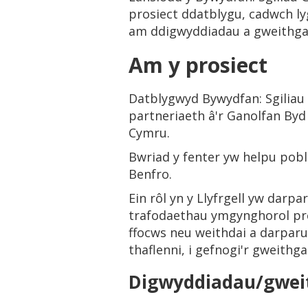
prosiect ddatblygu, cadwch ly
am ddigwyddiadau a gweithgar
Am y prosiect
Datblygwyd Bywydfan: Sgiliau
partneriaeth â'r Ganolfan Byd
Cymru.
Bwriad y fenter yw helpu pobl 
Benfro.
Ein rôl yn y Llyfrgell yw darp
trafodaethau ymgynghorol prei
ffocws neu weithdai a darpar
thaflenni, i gefnogi'r gweithg
Digwyddiadau/gwei