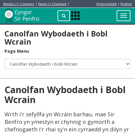
Neidio i'r Cynnwys
|
Ewch i'r Chwiliad
|
Hygyrchedd
|
English
Preswylydd
Chwilio
Toggl
Apps
navig
Menu
Canolfan Wybodaeth i Bobl
Wcrain
Page Menu
Canolfan Wybodaeth i Bobl
Wcrain
Wrth i'r sefyllfa yn Wcráin barhau, mae Sir
Benfro yn ymestyn ei chynnig o gymorth a
chefnogaeth i'r rhai sy'n ein cyrraedd yn dilyn yr