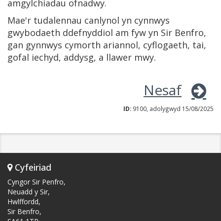
amgylchiadau ofnadwy.
Mae'r tudalennau canlynol yn cynnwys
gwybodaeth ddefnyddiol am fyw yn Sir Benfro,
gan gynnwys cymorth ariannol, cyflogaeth, tai,
gofal iechyd, addysg, a llawer mwy.
Nesaf
ID:
9100, adolygwyd 15/08/2025
Cyfeiriad
Cyngor Sir Penfro,
Neuadd y Sir,
Hwlffordd,
Sir Benfro,