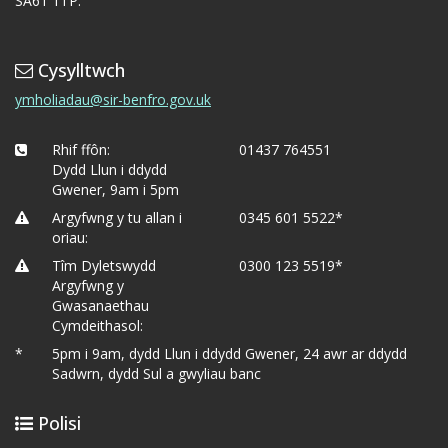
SA61 1TP.
Cysylltwch
ymholiadau@sir-benfro.gov.uk
Rhif ffôn:
01437 764551
Dydd Llun i ddydd
Gwener, 9am i 5pm
Argyfwng y tu allan i
0345 601 5522*
oriau:
Tîm Dyletswydd
0300 123 5519*
Argyfwng y
Gwasanaethau
Cymdeithasol:
*
5pm i 9am, dydd Llun i ddydd Gwener, 24 awr ar ddydd
Sadwrn, dydd Sul a gwyliau banc
Polisi