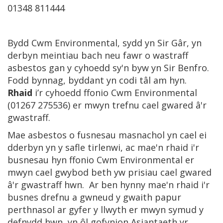
01348 811444
Bydd Cwm Environmental, sydd yn Sir Gâr, yn
derbyn meintiau bach neu fawr o wastraff
asbestos gan y cyhoedd sy'n byw yn Sir Benfro.
Fodd bynnag, byddant yn codi tâl am hyn.
Rhaid
i’r cyhoedd ffonio Cwm Environmental
(01267 275536) er mwyn trefnu cael gwared â'r
gwastraff.
Mae asbestos o fusnesau masnachol yn cael ei
dderbyn yn y safle tirlenwi, ac mae'n rhaid i'r
busnesau hyn ffonio Cwm Environmental er
mwyn cael gwybod beth yw prisiau cael gwared
â'r gwastraff hwn. Ar ben hynny mae'n rhaid i'r
busnes drefnu a gwneud y gwaith papur
perthnasol ar gyfer y llwyth er mwyn symud y
defnydd hwn, yn ôl gofynion Asiantaeth yr