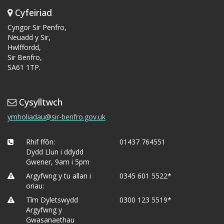
Cyfeiriad
Cyngor Sir Penfro,
Neuadd y Sir,
Hwlffordd,
Sir Benfro,
SA61 1TP.
Cysylltwch
ymholiadau@sir-benfro.gov.uk
Rhif ffôn:
01437 764551
Dydd Llun i ddydd
Gwener, 9am i 5pm
Argyfwng y tu allan i
0345 601 5522*
oriau:
Tîm Dyletswydd
0300 123 5519*
Argyfwng y
Gwasanaethau