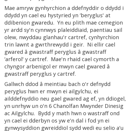
Mae amryw gynhyrchion a ddefnyddir o ddydd i
ddydd yn cael eu hystyried yn ‘beryglus' at
ddibenion gwaredu. Yn eu plith mae cemegion
yr ardd sy'n cynnwys plaleiddiaid, paentiau sail
olew, nwyddau glanhau'r cartref, cynhyrchion
trin lawnt a gwrthrewydd i geir. Ni ellir cael
gwared â gwastraff peryglus â gwastraff
‘arferol' y cartref. Mae'n rhaid cael cymorth a
chyngor arbenigol er mwyn cael gwared â
gwastraff peryglus y cartref.
Gallwch ddod â meintiau bach o'r defnydd
peryglus hwn er mwyn ei ailgylchu, ei
ailddefnyddio neu gael gwared ag ef, yn ddiogel,
yn unrhyw un o'n 6 Chanolfan Mwynder Dinesig
ac Ailgylchu. Bydd y math hwn o wastraff ond
yn cael ei dderbyn os yw e'n dal i fod yn ei
gynwysyddion gwreiddiol sydd wedi eu selio a'u