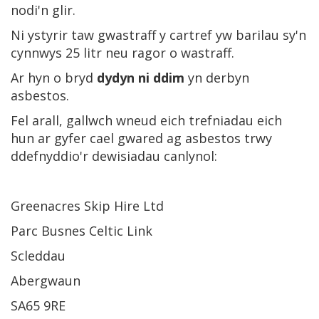
nodi'n glir.
Ni ystyrir taw gwastraff y cartref yw barilau sy'n
cynnwys 25 litr neu ragor o wastraff.
Ar hyn o bryd
dydyn ni ddim
yn derbyn
asbestos.
Fel arall, gallwch wneud eich trefniadau eich
hun ar gyfer cael gwared ag asbestos trwy
ddefnyddio'r dewisiadau canlynol:
Greenacres Skip Hire Ltd
Parc Busnes Celtic Link
Scleddau
Abergwaun
SA65 9RE