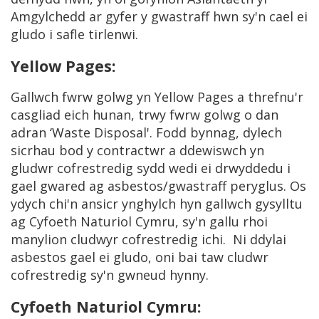
Amgylchedd ar gyfer y gwastraff hwn sy'n cael ei
gludo i safle tirlenwi.
Yellow Pages:
Gallwch fwrw golwg yn Yellow Pages a threfnu'r
casgliad eich hunan, trwy fwrw golwg o dan
adran ‘Waste Disposal'. Fodd bynnag, dylech
sicrhau bod y contractwr a ddewiswch yn
gludwr cofrestredig sydd wedi ei drwyddedu i
gael gwared ag asbestos/gwastraff peryglus. Os
ydych chi'n ansicr ynghylch hyn gallwch gysylltu
ag Cyfoeth Naturiol Cymru, sy'n gallu rhoi
manylion cludwyr cofrestredig ichi. Ni ddylai
asbestos gael ei gludo, oni bai taw cludwr
cofrestredig sy'n gwneud hynny.
Cyfoeth Naturiol Cymru: