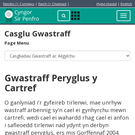
Neidio i'r Cynnwys
|
Ewch i'r Chwiliad
|
Hygyrchedd
|
English
Preswylydd
Chwilio
Toggl
Apps
navig
Menu
Casglu Gwastraff
Page Menu
Gwastraff Peryglus y
Cartref
O ganlyniad i'r gyfeireb tirlenwi, mae unrhyw
wastraff arbennig sy'n cael ei gynhyrchu mewn
cartrefi, wedi cael ei wahardd rhag cael ei anfon
i safleoedd tirlenwi nad ydynt yn derbyn
gwastraff peryglus, ers mis Gorffennaf 2004.