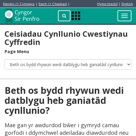
Neidio i'r Cynnwys
|
Ewch i'r Chwiliad
|
Hygyrchedd
|
English
Preswylydd
Chwilio
Toggl
Apps
navig
Menu
Ceisiadau Cynllunio Cwestiynau
Cyffredin
Page Menu
Beth os bydd rhywun wedi
datblygu heb ganiatâd
cynllunio?
Mae gan yr awdurdod bŵer i gymryd camau
gorfodi i ddymchwel adeiladau diawdurdod neu