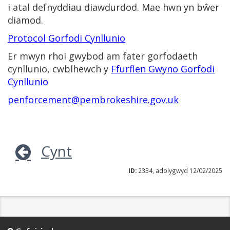
i atal defnyddiau diawdurdod. Mae hwn yn bŵer
diamod.
Protocol Gorfodi Cynllunio
Er mwyn rhoi gwybod am fater gorfodaeth
cynllunio, cwblhewch y
Ffurflen Gwyno Gorfodi
Cynllunio
penforcement@pembrokeshire.gov.uk
Cynt
ID:
2334, adolygwyd 12/02/2025