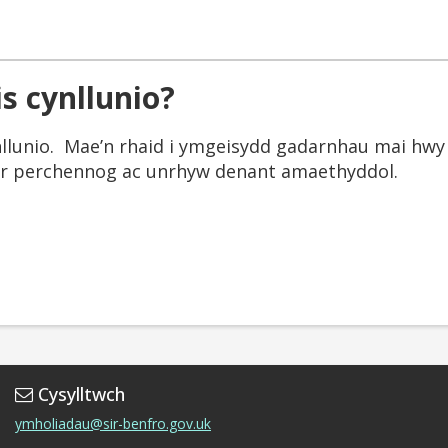
s cynllunio?
llunio. Mae’n rhaid i ymgeisydd gadarnhau mai hwy s
i’r perchennog ac unrhyw denant amaethyddol.
Cysylltwch
ymholiadau@sir-benfro.gov.uk