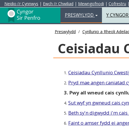
Neidio i'r Cynnwys
|
Ewch i'r Chwiliad
|
Mewngofnodi
|
Cofrestru
Preswylydd
PRESWYLYDD
Y CYNGO
Preswylydd
Cynllunio a Rheoli Adeila
Ceisiadau 
Ceisiadau Cynllunio Cwesti
1.
Pryd mae angen caniatad c
2.
3. Pwy all wneud cais cynll
Sut wyf yn gwneud cais cyn
4.
Beth sy'n digwydd i'm cais 
5.
Faint o amser fydd ei angen
6.