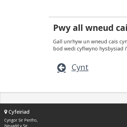
Pwy all wneud cai
Gall unrhyw un wneud cais cyn
bod wedi cyflwyno hysbysiad 
Cynt
Cyfeiriad
Cyngor Sir Penfro,
Neuadd y Sir,