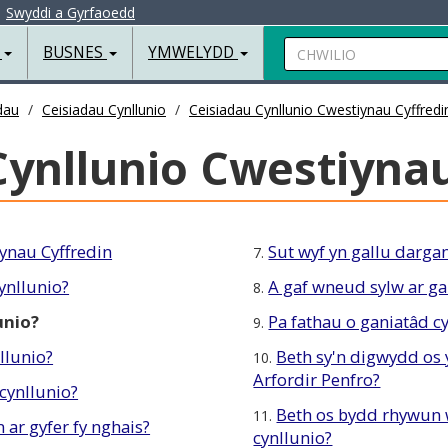
|
Swyddi a Gyrfaoedd
Chwilio
R
BUSNES
YMWELYDD
dau
Ceisiadau Cynllunio
Ceisiadau Cynllunio Cwestiynau Cyffredi
Cynllunio Cwestiynau
ynau Cyffredin
Sut wyf yn gallu darga
7.
ynllunio?
A gaf wneud sylw ar ga
8.
unio?
Pa fathau o ganiatâd cy
9.
llunio?
Beth sy'n digwydd os 
10.
Arfordir Penfro?
cynllunio?
Beth os bydd rhywun 
11.
 ar gyfer fy nghais?
cynllunio?