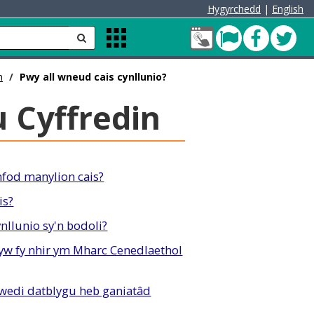
Hygyrchedd
|
English
Fy
Pont
Faceb
Twit
anfon
Apps
Nghyfrif
Menu
Cleddau
n
Pwy all wneud cais cynllunio?
green
 Cyffredin
nfod manylion cais?
is?
nllunio sy'n bodoli?
yw fy nhir ym Mharc Cenedlaethol
wedi datblygu heb ganiatâd