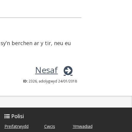
y’n berchen ar y tir, neu eu
Nesaf
ID:
2326, adolygwyd 24/01/2018
Polisi
Preifatrwydd
Cwcis
Ymwadiad