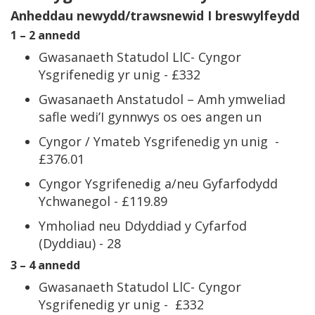
Anheddau newydd/trawsnewid I breswylfeydd
1 – 2 annedd
Gwasanaeth Statudol LlC- Cyngor
Ysgrifenedig yr unig - £332
Gwasanaeth Anstatudol – Amh ymweliad
safle wedi’I gynnwys os oes angen un
Cyngor / Ymateb Ysgrifenedig yn unig -
£376.01
Cyngor Ysgrifenedig a/neu Gyfarfodydd
Ychwanegol - £119.89
Ymholiad neu Ddyddiad y Cyfarfod
(Dyddiau) - 28
3 – 4 annedd
Gwasanaeth Statudol LlC- Cyngor
Ysgrifenedig yr unig - £332