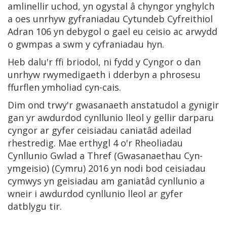
amlinellir uchod, yn ogystal â chyngor ynghylch
a oes unrhyw gyfraniadau Cytundeb Cyfreithiol
Adran 106 yn debygol o gael eu ceisio ac arwydd
o gwmpas a swm y cyfraniadau hyn.
Heb dalu'r ffi briodol, ni fydd y Cyngor o dan
unrhyw rwymedigaeth i dderbyn a phrosesu
ffurflen ymholiad cyn-cais.
Dim ond trwy'r gwasanaeth anstatudol a gynigir
gan yr awdurdod cynllunio lleol y gellir darparu
cyngor ar gyfer ceisiadau caniatâd adeilad
rhestredig. Mae erthygl 4 o'r Rheoliadau
Cynllunio Gwlad a Thref (Gwasanaethau Cyn-
ymgeisio) (Cymru) 2016 yn nodi bod ceisiadau
cymwys yn geisiadau am ganiatâd cynllunio a
wneir i awdurdod cynllunio lleol ar gyfer
datblygu tir.