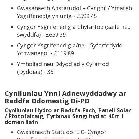
Gwasanaeth Anstatudol – Cyngor / Ymateb
Ysgrifenedig yn unig - £599.45
Cyngor Ysgrifenedig a Chyfarfod (safle neu
swyddfa) - £659.39
Cyngor Ysgrifenedig a/neu Gyfarfodydd
Ychwanegol - £119.89
Ymholiad neu Ddyddiad y Cyfarfod
(Dyddiau) - 35
Cynlluniau Ynni Adnewyddadwy ar
Raddfa Ddomestig Di-PD
Cynlluniau Hydro ar Raddfa Fach, Paneli Solar
/ Ffotofaltaig, Tyrbinau Sengi hyd at 40m I
domen llafn
Gwasanaeth Statudol LlC- Cyngor