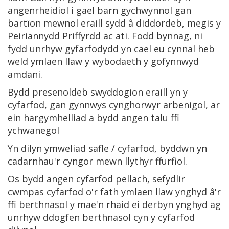
angenrheidiol i gael barn gychwynnol gan
bartïon mewnol eraill sydd â diddordeb, megis y
Peiriannydd Priffyrdd ac ati. Fodd bynnag, ni
fydd unrhyw gyfarfodydd yn cael eu cynnal heb
weld ymlaen llaw y wybodaeth y gofynnwyd
amdani.
Bydd presenoldeb swyddogion eraill yn y
cyfarfod, gan gynnwys cynghorwyr arbenigol, ar
ein hargymhelliad a bydd angen talu ffi
ychwanegol
Yn dilyn ymweliad safle / cyfarfod, byddwn yn
cadarnhau'r cyngor mewn llythyr ffurfiol.
Os bydd angen cyfarfod pellach, sefydlir
cwmpas cyfarfod o'r fath ymlaen llaw ynghyd â'r
ffi berthnasol y mae'n rhaid ei derbyn ynghyd ag
unrhyw ddogfen berthnasol cyn y cyfarfod