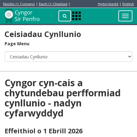
Neidio i'r Cynnwys
|
Ewch i'r Chwiliad
|
Hygyrchedd
|
English
Preswylydd
Chwilio
Toggl
Apps
navig
Menu
Ceisiadau Cynllunio
Page Menu
Cyngor cyn-cais a
chytundebau perfformiad
cynllunio - nadyn
cyfarwyddyd
Effeithiol o 1 Ebrill 2026