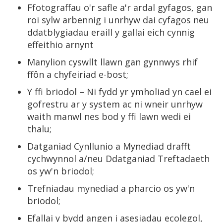
Ffotograffau o'r safle a'r ardal gyfagos, gan
roi sylw arbennig i unrhyw dai cyfagos neu
ddatblygiadau eraill y gallai eich cynnig
effeithio arnynt
Manylion cyswllt llawn gan gynnwys rhif
ffôn a chyfeiriad e-bost;
Y ffi briodol – Ni fydd yr ymholiad yn cael ei
gofrestru ar y system ac ni wneir unrhyw
waith manwl nes bod y ffi lawn wedi ei
thalu;
Datganiad Cynllunio a Mynediad drafft
cychwynnol a/neu Ddatganiad Treftadaeth
os yw'n briodol;
Trefniadau mynediad a pharcio os yw'n
briodol;
Efallai y bydd angen i asesiadau ecolegol,