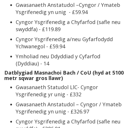
Gwasanaeth Anstatudol –Cyngor / Ymateb
Ysgrifenedig yn unig - £59.94
Cyngor Ysgrifenedig a Chyfarfod (safle neu
swyddfa) - £119.89
Cyngor Ysgrifenedig a/neu Gyfarfodydd
Ychwanegol - £59.94
Ymholiad neu Ddyddiad y Cyfarfod
(Dyddiau) - 14
Datblygiad Masnachoi Bach / CoU (hyd at 5100
metr sqwar gros llawr)
Gwasanaeth Statudol LlC- Cyngor
Ysgrifenedig yr unig - £332
Gwasanaeth Anstatudol – Cyngor / Ymateb
Ysgrifenedig yn unig - £326.97
Cyngor Ysgrifenedig a Chyfarfod (safle neu