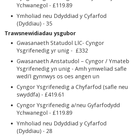
Ychwanegol - £119.89
Ymholiad neu Ddyddiad y Cyfarfod
(Dyddiau) - 35
Trawsnewidiadau ysgubor
Gwasanaeth Statudol LlC- Cyngor
Ysgrifenedig yr unig - £332
Gwasanaeth Anstatudol – Cyngor / Ymateb
Ysgrifenedig yn unig - Amh ymweliad safle
wedi’I gynnwys os oes angen un
Cyngor Ysgrifenedig a Chyfarfod (safle neu
swyddfa) - £419.61
Cyngor Ysgrifenedig a/neu Gyfarfodydd
Ychwanegol - £119.89
Ymholiad neu Ddyddiad y Cyfarfod
(Dyddiau) - 28