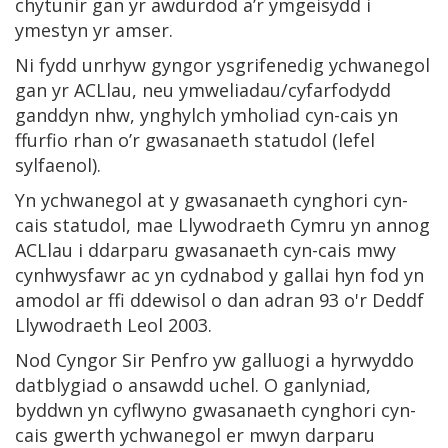
chytunir gan yr awdurdod a’r ymgeisydd i
ymestyn yr amser.
Ni fydd unrhyw gyngor ysgrifenedig ychwanegol
gan yr ACLlau, neu ymweliadau/cyfarfodydd
ganddyn nhw, ynghylch ymholiad cyn-cais yn
ffurfio rhan o’r gwasanaeth statudol (lefel
sylfaenol).
Yn ychwanegol at y gwasanaeth cynghori cyn-
cais statudol, mae Llywodraeth Cymru yn annog
ACLlau i ddarparu gwasanaeth cyn-cais mwy
cynhwysfawr ac yn cydnabod y gallai hyn fod yn
amodol ar ffi ddewisol o dan adran 93 o'r Deddf
Llywodraeth Leol 2003.
Nod Cyngor Sir Penfro yw galluogi a hyrwyddo
datblygiad o ansawdd uchel. O ganlyniad,
byddwn yn cyflwyno gwasanaeth cynghori cyn-
cais gwerth ychwanegol er mwyn darparu