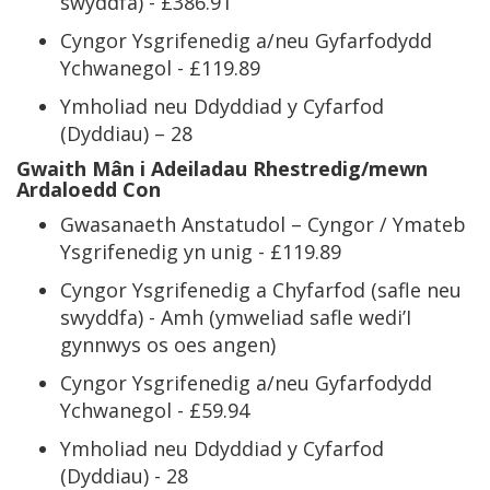
swyddfa) - £386.91
Cyngor Ysgrifenedig a/neu Gyfarfodydd
Ychwanegol - £119.89
Ymholiad neu Ddyddiad y Cyfarfod
(Dyddiau) – 28
Gwaith Mân i Adeiladau Rhestredig/mewn
Ardaloedd Con
Gwasanaeth Anstatudol – Cyngor / Ymateb
Ysgrifenedig yn unig - £119.89
Cyngor Ysgrifenedig a Chyfarfod (safle neu
swyddfa) - Amh (ymweliad safle wedi’I
gynnwys os oes angen)
Cyngor Ysgrifenedig a/neu Gyfarfodydd
Ychwanegol - £59.94
Ymholiad neu Ddyddiad y Cyfarfod
(Dyddiau) - 28