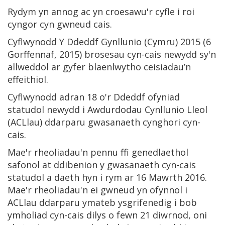
Rydym yn annog ac yn croesawu'r cyfle i roi
cyngor cyn gwneud cais.
Cyflwynodd Y Ddeddf Gynllunio (Cymru) 2015 (6
Gorffennaf, 2015) brosesau cyn-cais newydd sy'n
allweddol ar gyfer blaenlwytho ceisiadau’n
effeithiol.
Cyflwynodd adran 18 o'r Ddeddf ofyniad
statudol newydd i Awdurdodau Cynllunio Lleol
(ACLlau) ddarparu gwasanaeth cynghori cyn-
cais.
Mae'r rheoliadau'n pennu ffi genedlaethol
safonol at ddibenion y gwasanaeth cyn-cais
statudol a daeth hyn i rym ar 16 Mawrth 2016.
Mae'r rheoliadau'n ei gwneud yn ofynnol i
ACLlau ddarparu ymateb ysgrifenedig i bob
ymholiad cyn-cais dilys o fewn 21 diwrnod, oni