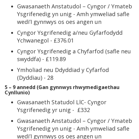
Gwasanaeth Anstatudol – Cyngor / Ymateb
Ysgrifenedig yn unig - Amh ymweliad safle
wedi’I gynnwys os oes angen un
Cyngor Ysgrifenedig a/neu Gyfarfodydd
Ychwanegol - £376.01
Cyngor Ysgrifenedig a Chyfarfod (safle neu
swyddfa) - £119.89
Ymholiad neu Ddyddiad y Cyfarfod
(Dyddiau) - 28
5 – 9 annedd (Gan gynnwys rhwymedigaethau
Cynllunio)
Gwasanaeth Statudol LlC- Cyngor
Ysgrifenedig yr unig - £332
Gwasanaeth Anstatudol – Cyngor / Ymateb
Ysgrifenedig yn unig - Amh ymweliad safle
wedi’I gynnwys os oes angen un