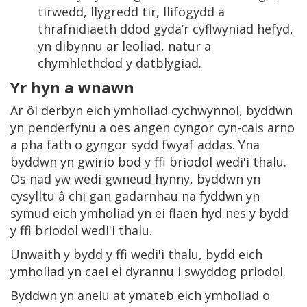
tirwedd, llygredd tir, llifogydd a
thrafnidiaeth ddod gyda’r cyflwyniad hefyd,
yn dibynnu ar leoliad, natur a
chymhlethdod y datblygiad.
Yr hyn a wnawn
Ar ôl derbyn eich ymholiad cychwynnol, byddwn
yn penderfynu a oes angen cyngor cyn-cais arno
a pha fath o gyngor sydd fwyaf addas. Yna
byddwn yn gwirio bod y ffi briodol wedi'i thalu.
Os nad yw wedi gwneud hynny, byddwn yn
cysylltu â chi gan gadarnhau na fyddwn yn
symud eich ymholiad yn ei flaen hyd nes y bydd
y ffi briodol wedi'i thalu.
Unwaith y bydd y ffi wedi'i thalu, bydd eich
ymholiad yn cael ei dyrannu i swyddog priodol.
Byddwn yn anelu at ymateb eich ymholiad o