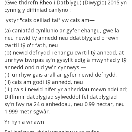
(Gweithdrefn Rheoli Datblygu) (Diwygio) 2015 yn
cynnig y diffiniad canlynol:
ystyr "cais deiliad tai" yw cais am—
(a) caniatâd cynllunio ar gyfer ehangu, gwella
neu newid tŷ annedd neu ddatblygiad o fewn
cwrtil tŷ o'r fath, neu
(b) newid defnydd i ehangu cwrtil tŷ annedd, at
unrhyw bwrpas sy'n gysylltiedig â mwynhad y tŷ
annedd ond nid yw'n cynnwys —
(i) unrhyw gais arall ar gyfer newid defnydd,
(ii) cais am godi tŷ annedd, neu
(iii) cais i newid nifer yr anheddau mewn adeilad;
Diffinnir datblygiad sylweddol fel datblygiad
sy'n fwy na 24 o anheddau, neu 0.99 hectar, neu
1,999 metr sgwâr.
Yr hyn a wnawn