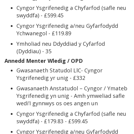
Cyngor Ysgrifenedig a Chyfarfod (safle neu
swyddfa) - £599.45
Cyngor Ysgrifenedig a/neu Gyfarfodydd
Ychwanegol - £119.89
Ymholiad neu Ddyddiad y Cyfarfod
(Dyddiau) - 35
Annedd Menter Wledig / OPD
Gwasanaeth Statudol LlC- Cyngor
Ysgrifenedig yr unig - £332
Gwasanaeth Anstatudol – Cyngor / Ymateb
Ysgrifenedig yn unig - Amh ymweliad safle
wedi’I gynnwys os oes angen un
Cyngor Ysgrifenedig a Chyfarfod (safle neu
swyddfa) - £179.83 - £599.45
Cyngor Ysgrifenedig a/neu Gyfarfodydd