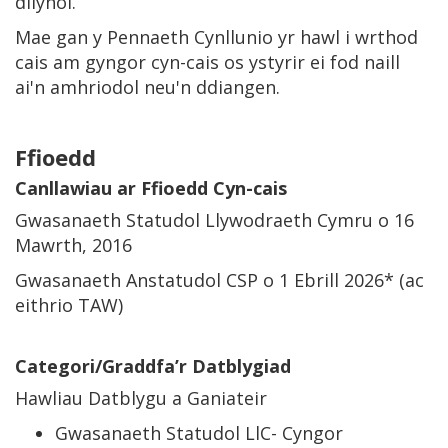
dilynol.
Mae gan y Pennaeth Cynllunio yr hawl i wrthod
cais am gyngor cyn-cais os ystyrir ei fod naill
ai'n amhriodol neu'n ddiangen.
Ffioedd
Canllawiau ar Ffioedd Cyn-cais
Gwasanaeth Statudol Llywodraeth Cymru o 16
Mawrth, 2016
Gwasanaeth Anstatudol CSP o 1 Ebrill 2026* (ac
eithrio TAW)
Categori/Graddfa’r Datblygiad
Hawliau Datblygu a Ganiateir
Gwasanaeth Statudol LlC- Cyngor