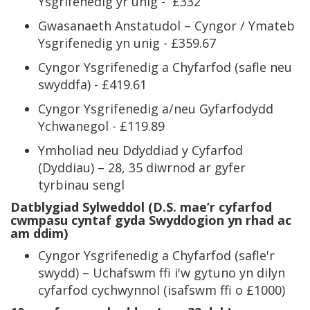
Ysgrifenedig yr unig - £332
Gwasanaeth Anstatudol – Cyngor / Ymateb
Ysgrifenedig yn unig - £359.67
Cyngor Ysgrifenedig a Chyfarfod (safle neu
swyddfa) - £419.61
Cyngor Ysgrifenedig a/neu Gyfarfodydd
Ychwanegol - £119.89
Ymholiad neu Ddyddiad y Cyfarfod
(Dyddiau) – 28, 35 diwrnod ar gyfer
tyrbinau sengl
Datblygiad Sylweddol (D.S. mae’r cyfarfod
cwmpasu cyntaf gyda Swyddogion yn rhad ac
am ddim)
Cyngor Ysgrifenedig a Chyfarfod (safle'r
swydd) – Uchafswm ffi i'w gytuno yn dilyn
cyfarfod cychwynnol (isafswm ffi o £1000)