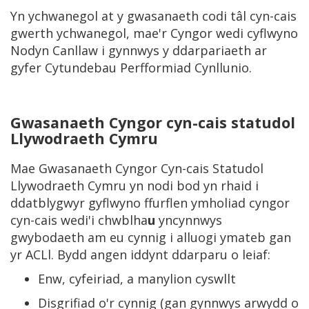
Yn ychwanegol at y gwasanaeth codi tâl cyn-cais
gwerth ychwanegol, mae'r Cyngor wedi cyflwyno
Nodyn Canllaw i gynnwys y ddarpariaeth ar
gyfer Cytundebau Perfformiad Cynllunio.
Gwasanaeth Cyngor cyn-cais statudol
Llywodraeth Cymru
Mae Gwasanaeth Cyngor Cyn-cais Statudol
Llywodraeth Cymru yn nodi bod yn rhaid i
ddatblygwyr gyflwyno ffurflen ymholiad cyngor
cyn-cais wedi'i chwblha
u
yncynnwys
gwybodaeth am eu cynnig i alluogi ymateb gan
yr ACLl. Bydd angen iddynt ddarparu o leiaf:
Enw, cyfeiriad, a manylion cyswllt
Disgrifiad o'r cynnig (gan gynnwys arwydd o