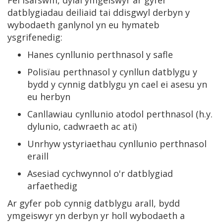
Fel isafswm, dylai ymgeiswyr ar gyfer
datblygiadau deiliaid tai ddisgwyl derbyn y
wybodaeth ganlynol yn eu hymateb
ysgrifenedig:
Hanes cynllunio perthnasol y safle
Polisïau perthnasol y cynllun datblygu y
bydd y cynnig datblygu yn cael ei asesu yn
eu herbyn
Canllawiau cynllunio atodol perthnasol (h.y.
dylunio, cadwraeth ac ati)
Unrhyw ystyriaethau cynllunio perthnasol
eraill
Asesiad cychwynnol o'r datblygiad
arfaethedig
Ar gyfer pob cynnig datblygu arall, bydd
ymgeiswyr yn derbyn yr holl wybodaeth a