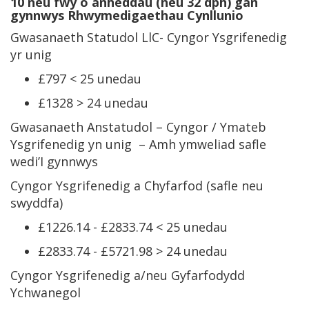
10 neu fwy o anheddau (neu 32 dph) gan
gynnwys Rhwymedigaethau Cynllunio
Gwasanaeth Statudol LlC- Cyngor Ysgrifenedig
yr unig
£797 < 25 unedau
£1328 > 24 unedau
Gwasanaeth Anstatudol – Cyngor / Ymateb
Ysgrifenedig yn unig – Amh ymweliad safle
wedi’I gynnwys
Cyngor Ysgrifenedig a Chyfarfod (safle neu
swyddfa)
£1226.14 - £2833.74 < 25 unedau
£2833.74 - £5721.98 > 24 unedau
Cyngor Ysgrifenedig a/neu Gyfarfodydd
Ychwanegol