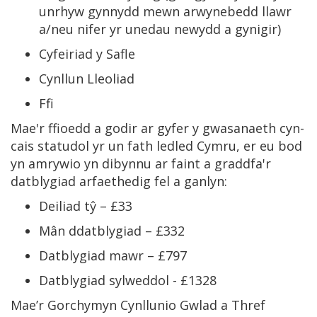
unrhyw gynnydd mewn arwynebedd llawr
a/neu nifer yr unedau newydd a gynigir)
Cyfeiriad y Safle
Cynllun Lleoliad
Ffi
Mae'r ffioedd a godir ar gyfer y gwasanaeth cyn-
cais statudol yr un fath ledled Cymru, er eu bod
yn amrywio yn dibynnu ar faint a graddfa'r
datblygiad arfaethedig fel a ganlyn:
Deiliad tŷ – £33
Mân ddatblygiad – £332
Datblygiad mawr – £797
Datblygiad sylweddol - £1328
Mae’r Gorchymyn Cynllunio Gwlad a Thref