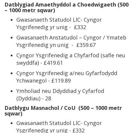
Datblygiad Amaethyddol a Choedwigaeth (500
– 1000 metr sqwar)
Gwasanaeth Statudol LlC- Cyngor
Ysgrifenedig yr unig - £332
Gwasanaeth Anstatudol – Cyngor / Ymateb
Ysgrifenedig yn unig - £359.67
Cyngor Ysgrifenedig a Chyfarfod (safle neu
swyddfa) - £419.61
Cyngor Ysgrifenedig a/neu Gyfarfodydd
Ychwanegol - £119.89
Ymholiad neu Ddyddiad y Cyfarfod
(Dyddiau) - 28
Datblygu Masnachol / CoU (500 – 1000 metr
sqwar)
Gwasanaeth Statudol LlC- Cyngor
Ysgrifenedig yr unig - £332