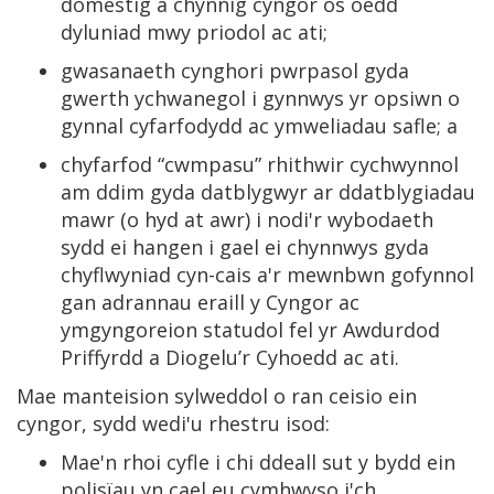
domestig a chynnig cyngor os oedd
dyluniad mwy priodol ac ati;
gwasanaeth cynghori pwrpasol gyda
gwerth ychwanegol i gynnwys yr opsiwn o
gynnal cyfarfodydd ac ymweliadau safle; a
chyfarfod “cwmpasu” rhithwir cychwynnol
am ddim gyda datblygwyr ar ddatblygiadau
mawr (o hyd at awr) i nodi'r wybodaeth
sydd ei hangen i gael ei chynnwys gyda
chyflwyniad cyn-cais a'r mewnbwn gofynnol
gan adrannau eraill y Cyngor ac
ymgyngoreion statudol fel yr Awdurdod
Priffyrdd a Diogelu’r Cyhoedd ac ati.
Mae manteision sylweddol o ran ceisio ein
cyngor, sydd wedi'u rhestru isod:
Mae'n rhoi cyfle i chi ddeall sut y bydd ein
polisïau yn cael eu cymhwyso i'ch