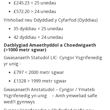
£245.23 < 25 unedau
£572.20 > 24 unedau
Ymholiad neu Ddyddiad y Cyfarfod (Dyddiau)
35 dyddiau < 25 unedau
42 dyddiau < 24 unedau
Datblygiad Amaethyddol a Choedwigaeth
(>1000 metr sgwar)
Gwasanaeth Statudol LlC- Cyngor Ysgrifenedig
yr unig -
£797 < 2000 metr sgwar
£1328 > 1999 metr sgwar
Gwasanaeth Anstatudol – Cyngor / Ymateb
Ysgrifenedig yn unig – Amh ymweliad safle
wedi’I gynnwys