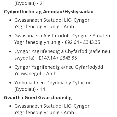
(Dyddiau) - 21
Cydymffurfio ag Amodau/Hysbysiadau
Gwasanaeth Statudol LlC- Cyngor
Ysgrifenedig yr unig - Amh
Gwasanaeth Anstatudol - Cyngor / Ymateb
Ysgrifenedig yn unig - £92.64 - £343.35
Cyngor Ysgrifenedig a Chyfarfod (safle neu
swyddfa) - £147.14 / £343.35
Cyngor Ysgrifenedig a/neu Gyfarfodydd
Ychwanegol – Amh
Ymholiad neu Ddyddiad y Cyfarfod
(Dyddiau) - 14
Gwaith i Goed Gwarchodedig
Gwasanaeth Statudol LlC- Cyngor
Ysgrifenedig yr unig - Amh