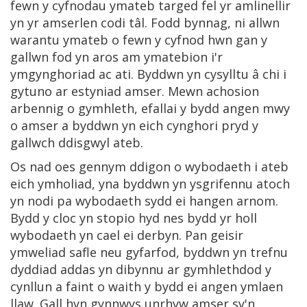
fewn y cyfnodau ymateb targed fel yr amlinellir
yn yr amserlen codi tâl. Fodd bynnag, ni allwn
warantu ymateb o fewn y cyfnod hwn gan y
gallwn fod yn aros am ymatebion i'r
ymgynghoriad ac ati. Byddwn yn cysylltu â chi i
gytuno ar estyniad amser. Mewn achosion
arbennig o gymhleth, efallai y bydd angen mwy
o amser a byddwn yn eich cynghori pryd y
gallwch ddisgwyl ateb.
Os nad oes gennym ddigon o wybodaeth i ateb
eich ymholiad, yna byddwn yn ysgrifennu atoch
yn nodi pa wybodaeth sydd ei hangen arnom.
Bydd y cloc yn stopio hyd nes bydd yr holl
wybodaeth yn cael ei derbyn. Pan geisir
ymweliad safle neu gyfarfod, byddwn yn trefnu
dyddiad addas yn dibynnu ar gymhlethdod y
cynllun a faint o waith y bydd ei angen ymlaen
llaw. Gall hyn gynnwys unrhyw amser sy'n