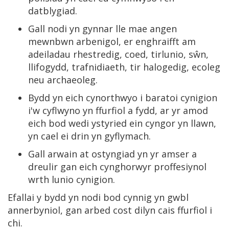
datblygiad.
Gall nodi yn gynnar lle mae angen
mewnbwn arbenigol, er enghraifft am
adeiladau rhestredig, coed, tirlunio, sŵn,
llifogydd, trafnidiaeth, tir halogedig, ecoleg
neu archaeoleg.
Bydd yn eich cynorthwyo i baratoi cynigion
i'w cyflwyno yn ffurfiol a fydd, ar yr amod
eich bod wedi ystyried ein cyngor yn llawn,
yn cael ei drin yn gyflymach.
Gall arwain at ostyngiad yn yr amser a
dreulir gan eich cynghorwyr proffesiynol
wrth lunio cynigion.
Efallai y bydd yn nodi bod cynnig yn gwbl
annerbyniol, gan arbed cost dilyn cais ffurfiol i
chi.