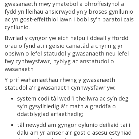
gwasanaeth mwy ymatebol a phroffesiynol a
fydd yn lleihau ansicrwydd yn y broses gynllunio
ac yn gost-effeithiol iawn i bobl sy'n paratoi cais
cynllunio.
Bwriad y cyngor yw eich helpu i ddeall y ffordd
orau o fynd ati i geisio caniatâd a chynnig yr
opsiwn o lefel statudol y gwasanaeth neu lefel
fwy cynhwysfawr, hyblyg ac anstatudol o
wasanaeth
Y prif wahaniaethau rhwng y gwasanaeth
statudol a'r gwasanaeth cynhwysfawr yw:
system codi tâl wedi'i theilwra ac sy’n deg
sy'n gysylltiedig â'r math a graddfa o
ddatblygiad arfaethedig;
tâl newydd am gyngor dylunio deiliaid tai i
dalu am yr amser a'r gost o asesu estyniad