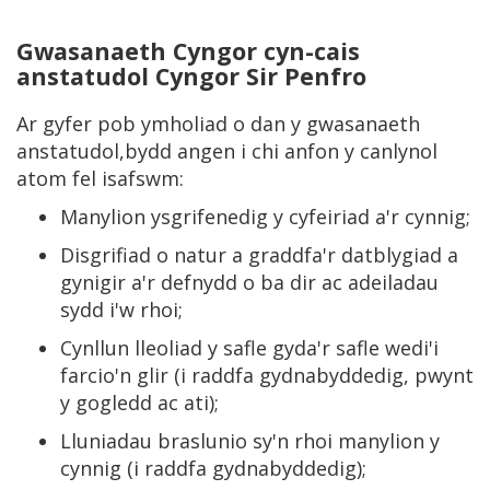
Gwasanaeth Cyngor cyn-cais
anstatudol Cyngor Sir Penfro
Ar gyfer pob ymholiad o dan y gwasanaeth
anstatudol,bydd angen i chi anfon y canlynol
atom fel isafswm:
Manylion ysgrifenedig y cyfeiriad a'r cynnig;
Disgrifiad o natur a graddfa'r datblygiad a
gynigir a'r defnydd o ba dir ac adeiladau
sydd i'w rhoi;
Cynllun lleoliad y safle gyda'r safle wedi'i
farcio'n glir (i raddfa gydnabyddedig, pwynt
y gogledd ac ati);
Lluniadau braslunio sy'n rhoi manylion y
cynnig (i raddfa gydnabyddedig);