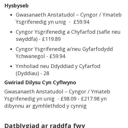
Hysbyseb
Gwasanaeth Anstatudol – Cyngor / Ymateb
Ysgrifenedig yn unig - £59.94
Cyngor Ysgrifenedig a Chyfarfod (safle neu
swyddfa) - £119.89
Cyngor Ysgrifenedig a/neu Gyfarfodydd
Ychwanegol - £59.94
Ymholiad neu Ddyddiad y Cyfarfod
(Dyddiau) - 28
Gwiriad Dilysu Cyn Cyflwyno
Gwasanaeth Anstatudol – Cyngor / Ymateb
Ysgrifenedig yn unig - £98.09 - £217.98 yn
dibynnu ar gymhlethdod y cynnig
Datblygiad ar raddfa fwy