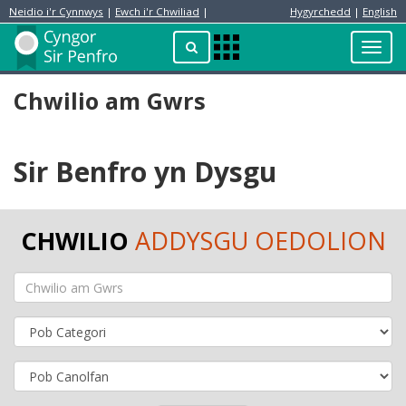
Neidio i'r Cynnwys
|
Ewch i'r Chwiliad
|
Hygyrchedd
|
English
Preswylydd
Chwilio
Toggl
Apps
navig
Menu
Chwilio am Gwrs
Sir Benfro yn Dysgu
CHWILIO
ADDYSGU OEDOLION