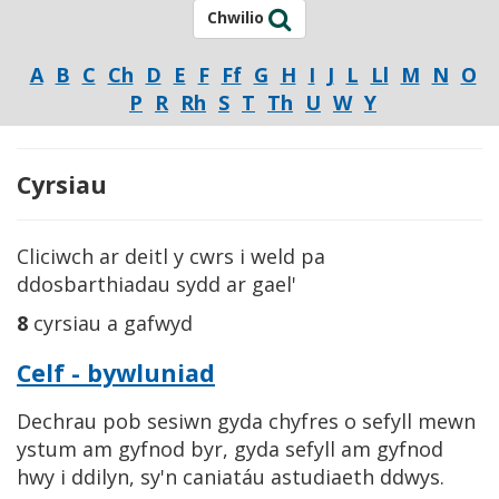
Chwilio
A
B
C
Ch
D
E
F
Ff
G
H
I
J
L
Ll
M
N
O
P
R
Rh
S
T
Th
U
W
Y
Cyrsiau
Cliciwch ar deitl y cwrs i weld pa
ddosbarthiadau sydd ar gael'
8
cyrsiau a gafwyd
Celf - bywluniad
Dechrau pob sesiwn gyda chyfres o sefyll mewn
ystum am gyfnod byr, gyda sefyll am gyfnod
hwy i ddilyn, sy'n caniatáu astudiaeth ddwys.