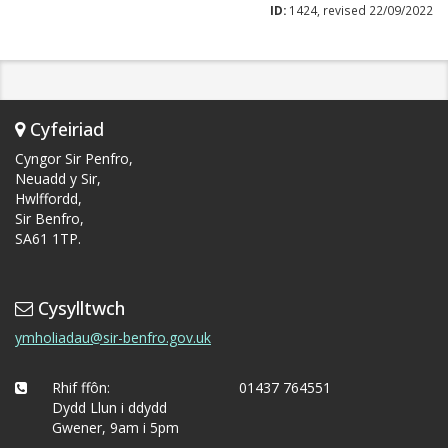
ID:
1424, revised 22/09/2022
Cyfeiriad
Cyngor Sir Penfro,
Neuadd y Sir,
Hwlffordd,
Sir Benfro,
SA61 1TP.
Cysylltwch
ymholiadau@sir-benfro.gov.uk
Rhif ffôn:
01437 764551
Dydd Llun i ddydd
Gwener, 9am i 5pm