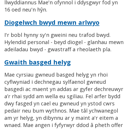
llwyddiannus Mae'n ofynnol i ddysgwyr fod yn
16 oed neu'n hŷn.
Diogelwch bwyd mewn arlwyo
I'r bobl hynny sy'n gweini neu trafod bwyd.
Hylendid personal - beyd diogel - glanhau mewn
adeiladau bwyd - gwastraff a rheolaeth pla.
Gwaith basged helyg
Mae cyrsiau gwneud basged helyg yn rhoi
cyflwyniad i dechnegau sylfaenol gwneud
basgedi ac maent yn addas ar gyfer dechreuwyr
a’r rhai sydd am wella eu sgiliau. Fel arfer bydd
dwy fasged yn cael eu gwneud yn ystod cwrs
pedair neu bum wythnos. Mae tâl ychwanegol
am yr helyg, yn dibynnu ar y maint a'r eitem a
wnaed. Mae angen i fyfyrwyr ddod â pheth offer