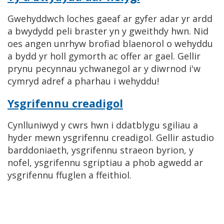
Gwehyddwch loches gaeaf ar gyfer adar yr ardd
a bwydydd peli braster yn y gweithdy hwn. Nid
oes angen unrhyw brofiad blaenorol o wehyddu
a bydd yr holl gymorth ac offer ar gael. Gellir
prynu pecynnau ychwanegol ar y diwrnod i'w
cymryd adref a pharhau i wehyddu!
Ysgrifennu creadigol
Cynlluniwyd y cwrs hwn i ddatblygu sgiliau a
hyder mewn ysgrifennu creadigol. Gellir astudio
barddoniaeth, ysgrifennu straeon byrion, y
nofel, ysgrifennu sgriptiau a phob agwedd ar
ysgrifennu ffuglen a ffeithiol.