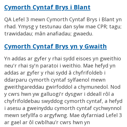
Cymorth Cyntaf Brys i Blant
QA Lefel 3 mewn Cymorth Cyntaf Brys i Blant yn
rhad. Ymysg y testunau dan sylw mae CPR; tagu;
trawidadau; mân anafiadau; gwaedu.
Cymorth Cyntaf Brys yn y Gwaith
Yn addas ar gyfer y rhai sydd eisoes yn gweithio
neu'r rhai sy'n paratoi i weithio. Mae hefyd yn
addas ar gyfer y rhai sydd â chyfrifoldeb i
ddarparu cymorth cyntaf sylfaenol mewn
gweithgareddau gwirfoddol a chymunedol. Nod
y cwrs hwn yw galluogi'r dysgwr i ddeall rôl a
chyfrifoldebau swyddog cymorth cyntaf, a hefyd
i asesu a gweinyddu cymorth cyntaf cychwynnol
mewn sefyllfa o argyfwng. Mae dyfarniad Lefel 3
ar gael ar ôl cwblhau’r cwrs hwn yn