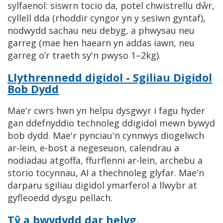
sylfaenol: siswrn tocio da, potel chwistrellu dŵr,
cyllell dda (rhoddir cyngor yn y sesiwn gyntaf),
nodwydd sachau neu debyg, a phwysau neu
garreg (mae hen haearn yn addas iawn, neu
garreg o’r traeth sy'n pwyso 1–2kg).
Llythrennedd digidol - Sgiliau Digidol
Bob Dydd
Mae'r cwrs hwn yn helpu dysgwyr i fagu hyder
gan ddefnyddio technoleg ddigidol mewn bywyd
bob dydd. Mae'r pynciau'n cynnwys diogelwch
ar-lein, e-bost a negeseuon, calendrau a
nodiadau atgoffa, ffurflenni ar-lein, archebu a
storio tocynnau, AI a thechnoleg glyfar. Mae'n
darparu sgiliau digidol ymarferol a llwybr at
gyfleoedd dysgu pellach.
Tŷ a bwydydd dar helyg.