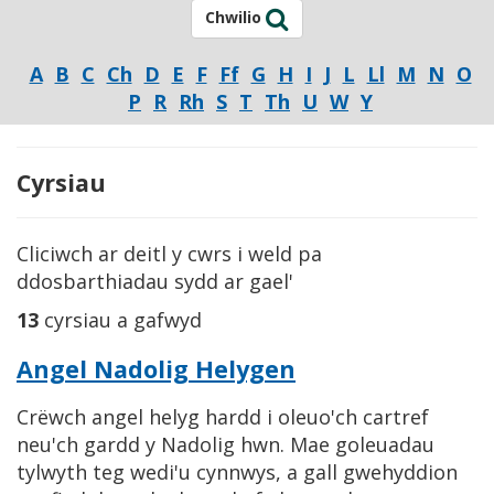
Chwilio
A
B
C
Ch
D
E
F
Ff
G
H
I
J
L
Ll
M
N
O
P
R
Rh
S
T
Th
U
W
Y
Cyrsiau
Cliciwch ar deitl y cwrs i weld pa
ddosbarthiadau sydd ar gael'
13
cyrsiau a gafwyd
Angel Nadolig Helygen
Crëwch angel helyg hardd i oleuo'ch cartref
neu'ch gardd y Nadolig hwn. Mae goleuadau
tylwyth teg wedi'u cynnwys, a gall gwehyddion