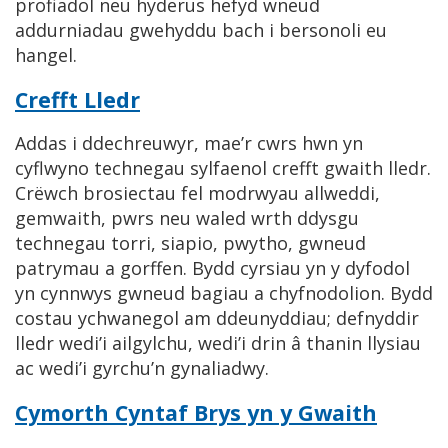
profiadol neu hyderus hefyd wneud
addurniadau gwehyddu bach i bersonoli eu
hangel.
Crefft Lledr
Addas i ddechreuwyr, mae’r cwrs hwn yn
cyflwyno technegau sylfaenol crefft gwaith lledr.
Crëwch brosiectau fel modrwyau allweddi,
gemwaith, pwrs neu waled wrth ddysgu
technegau torri, siapio, pwytho, gwneud
patrymau a gorffen. Bydd cyrsiau yn y dyfodol
yn cynnwys gwneud bagiau a chyfnodolion. Bydd
costau ychwanegol am ddeunyddiau; defnyddir
lledr wedi’i ailgylchu, wedi’i drin â thanin llysiau
ac wedi’i gyrchu’n gynaliadwy.
Cymorth Cyntaf Brys yn y Gwaith