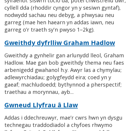
sylfaenol: siswrn tocio da, potel chwistrellu dŵr,
cyllell dda (rhoddir cyngor yn y sesiwn gyntaf),
nodwydd sachau neu debyg, a phwysau neu
garreg (mae hen haearn yn addas iawn, neu
garreg o’r traeth sy'n pwyso 1–2kg).
Gweithdy dyfrlliw Graham Hadlow
Gweithdy a gynhelir gan arlunydd lleol, Graham
Hadlow. Mae gan bob gweithdy thema neu faes
arbenigedd gwahanol h.y. Awyr las a chymylau;
adlewyrchiadau; golygfeydd eira; coed yn y
gaeaf; machludoedd; bythynnod a pherspectif;
traethau a morynnau, ayb...
Gwneud Llyfrau â Llaw
Addas i ddechreuwyr, mae’r cwrs hwn yn dysgu
technegau traddodiadol a chyfoes rhwymo