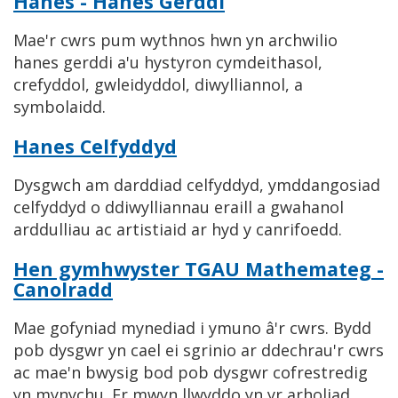
Hanes - Hanes Gerddi
Mae'r cwrs pum wythnos hwn yn archwilio
hanes gerddi a'u hystyron cymdeithasol,
crefyddol, gwleidyddol, diwylliannol, a
symbolaidd.
Hanes Celfyddyd
Dysgwch am darddiad celfyddyd, ymddangosiad
celfyddyd o ddiwylliannau eraill a gwahanol
arddulliau ac artistiaid ar hyd y canrifoedd.
Hen gymhwyster TGAU Mathemateg -
Canolradd
Mae gofyniad mynediad i ymuno â'r cwrs. Bydd
pob dysgwr yn cael ei sgrinio ar ddechrau'r cwrs
ac mae'n bwysig bod pob dysgwr cofrestredig
yn mynychu. Er mwyn llwyddo yn yr arholiad