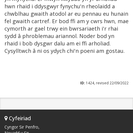
hwn rhaid i ddysgwyr fynychu'n rheolaidd a
chwblhau gwaith atodol ar eu pennau eu hunain
fel gwaith cartref. Er bod ffi am y cwrs hwn, mae
cymorth ar gael trwy ein bwrsariaeth i'r rhai
sydd â phroblemau ariannol. Noder bod yn
rhaid i bob dysgwr dalu am ei ffi arholiad.
Cysylltwch â ni os ydych chi'n poeni am gostau.
ID:
1424, revised 22/09/2022
Cyfeiriad
Cyngor Sir Penfro,
Neuadd y Sir,