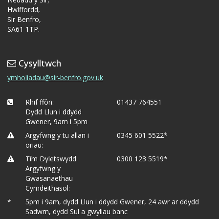
Hwlffordd,
Sir Benfro,
SA61 1TP.
Cysylltwch
ymholiadau@sir-benfro.gov.uk
Rhif ffôn:
01437 764551
Dydd Llun i ddydd
Gwener, 9am i 5pm
Argyfwng y tu allan i
0345 601 5522*
oriau:
Tîm Dyletswydd
0300 123 5519*
Argyfwng y
Gwasanaethau
Cymdeithasol:
*
5pm i 9am, dydd Llun i ddydd Gwener, 24 awr ar ddydd
Sadwrn, dydd Sul a gwyliau banc