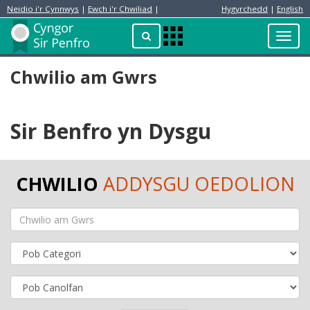
Neidio i'r Cynnwys
|
Ewch i'r Chwiliad
|
Hygyrchedd
|
English
Preswylydd
Chwilio
Toggl
Apps
navig
Menu
Chwilio am Gwrs
Sir Benfro yn Dysgu
CHWILIO
ADDYSGU OEDOLION