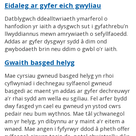
Eidaleg ar gyfer eich gwyliau
Datblygwch ddealltwriaeth ymarferol o
hanfodion yr iaith a dysgwch sut i gyfathrebu’n
llwyddiannus mewn amrywiaeth o sefyllfaoedd.
Addas ar gyfer dysgwyr sydd â dim ond
gwybodaeth brin neu ddim o gwbl o’r iaith.
Gwaith basged helyg
Mae cyrsiau gwneud basged helyg yn rhoi
cyflwyniad i dechnegau sylfaenol gwneud
basgedi ac maent yn addas ar gyfer dechreuwyr
a’r rhai sydd am wella eu sgiliau. Fel arfer bydd
dwy fasged yn cael eu gwneud yn ystod cwrs
pedair neu bum wythnos. Mae tâl ychwanegol
am yr helyg, yn dibynnu ar y maint a'r eitem a
wnaed. Mae angen i fyfyrwyr ddod â pheth offer