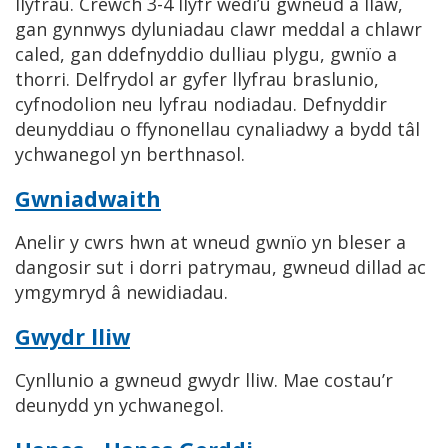
llyfrau. Crëwch 3-4 llyfr wedi’u gwneud â llaw,
gan gynnwys dyluniadau clawr meddal a chlawr
caled, gan ddefnyddio dulliau plygu, gwnïo a
thorri. Delfrydol ar gyfer llyfrau braslunio,
cyfnodolion neu lyfrau nodiadau. Defnyddir
deunyddiau o ffynonellau cynaliadwy a bydd tâl
ychwanegol yn berthnasol.
Gwniadwaith
Anelir y cwrs hwn at wneud gwnïo yn bleser a
dangosir sut i dorri patrymau, gwneud dillad ac
ymgymryd â newidiadau.
Gwydr lliw
Cynllunio a gwneud gwydr lliw. Mae costau’r
deunydd yn ychwanegol.