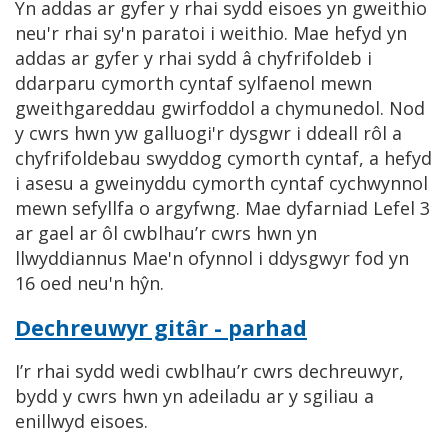
Yn addas ar gyfer y rhai sydd eisoes yn gweithio
neu'r rhai sy'n paratoi i weithio. Mae hefyd yn
addas ar gyfer y rhai sydd â chyfrifoldeb i
ddarparu cymorth cyntaf sylfaenol mewn
gweithgareddau gwirfoddol a chymunedol. Nod
y cwrs hwn yw galluogi'r dysgwr i ddeall rôl a
chyfrifoldebau swyddog cymorth cyntaf, a hefyd
i asesu a gweinyddu cymorth cyntaf cychwynnol
mewn sefyllfa o argyfwng. Mae dyfarniad Lefel 3
ar gael ar ôl cwblhau’r cwrs hwn yn
llwyddiannus Mae'n ofynnol i ddysgwyr fod yn
16 oed neu'n hŷn.
Dechreuwyr gitâr - parhad
I’r rhai sydd wedi cwblhau’r cwrs dechreuwyr,
bydd y cwrs hwn yn adeiladu ar y sgiliau a
enillwyd eisoes.