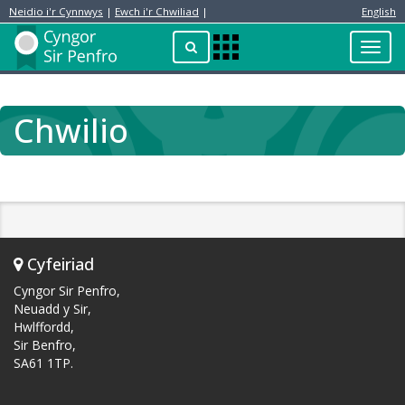
Neidio i'r Cynnwys
|
Ewch i'r Chwiliad
|
English
Preswylydd
Chwilio
Toggl
Apps
navig
Menu
Chwilio
Cyfeiriad
Cyngor Sir Penfro,
Neuadd y Sir,
Hwlffordd,
Sir Benfro,
SA61 1TP.