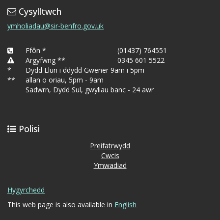
Cysylltwch
ymholiadau@sir-benfro.gov.uk
Ffôn *
(01437) 764551
Argyfwng **
0345 601 5522
*
Dydd Llun i ddydd Gwener 9am i 5pm
**
allan o oriau, 5pm - 9am
Sadwrn, Dydd Sul, gwyliau banc - 24 awr
Polisi
Preifatrwydd
Cwcis
Ymwadiad
Hygyrchedd
This web page is also available in
English