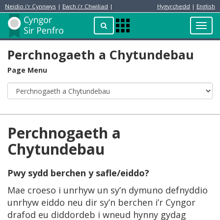
Neidio i'r Cynnwys
|
Ewch i'r Chwiliad
|
Hygyrchedd
|
English
Preswylydd
Chwilio
Toggl
Apps
navig
Menu
Perchnogaeth a Chytundebau
Page Menu
Perchnogaeth a
Chytundebau
Pwy sydd berchen y safle/eiddo?
Mae croeso i unrhyw un sy’n dymuno defnyddio
unrhyw eiddo neu dir sy’n berchen i’r Cyngor
drafod eu diddordeb i wneud hynny gydag