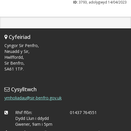
ID:
3793, adolygwyd 14/04/2023
Cyfeiriad
Cyngor Sir Penfro,
Neuadd y Sir,
Hwlffordd,
Sir Benfro,
SA61 1TP.
Cysylltwch
ymholiadau@sir-benfro.gov.uk
Rhif ffôn:
01437 764551
Dydd Llun i ddydd
Gwener, 9am i 5pm