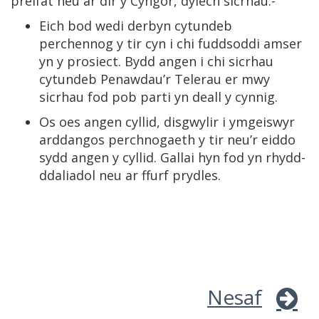
preifat neu ar dir y Cyngor, dylech sicrhau:-
Eich bod wedi derbyn cytundeb
perchennog y tir cyn i chi fuddsoddi amser
yn y prosiect. Bydd angen i chi sicrhau
cytundeb Penawdau’r Telerau er mwy
sicrhau fod pob parti yn deall y cynnig.
Os oes angen cyllid, disgwylir i ymgeiswyr
arddangos perchnogaeth y tir neu’r eiddo
sydd angen y cyllid. Gallai hyn fod yn rhydd-
ddaliadol neu ar ffurf prydles.
Nesaf