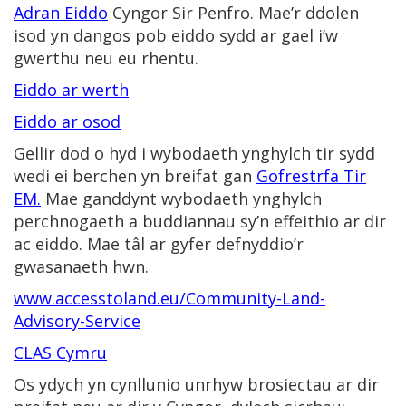
Adran Eiddo
Cyngor Sir Penfro. Mae’r ddolen
isod yn dangos pob eiddo sydd ar gael i’w
gwerthu neu eu rhentu.
Eiddo ar werth
Eiddo ar osod
Gellir dod o hyd i wybodaeth ynghylch tir sydd
wedi ei berchen yn breifat gan
Gofrestrfa Tir
EM.
Mae ganddynt wybodaeth ynghylch
perchnogaeth a buddiannau sy’n effeithio ar dir
ac eiddo. Mae tâl ar gyfer defnyddio’r
gwasanaeth hwn.
www.accesstoland.eu/Community-Land-
Advisory-Service
CLAS Cymru
Os ydych yn cynllunio unrhyw brosiectau ar dir