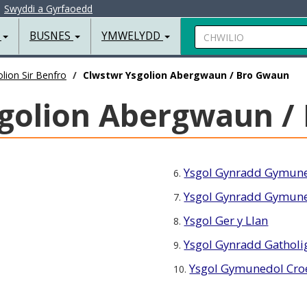
|
Swyddi a Gyrfaoedd
Chwilio
R
BUSNES
YMWELYDD
lion Sir Benfro
Clwstwr Ysgolion Abergwaun / Bro Gwaun
golion Abergwaun /
Ysgol Gynradd Gymune
6.
Ysgol Gynradd Gymune
7.
Ysgol Ger y Llan
8.
Ysgol Gynradd Gatholi
9.
Ysgol Gymunedol Cro
10.