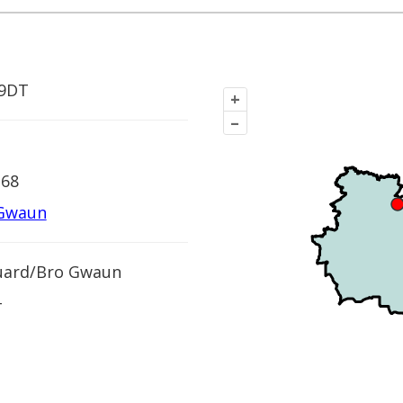
 9DT
+
–
268
 Gwaun
uard/Bro Gwaun
+