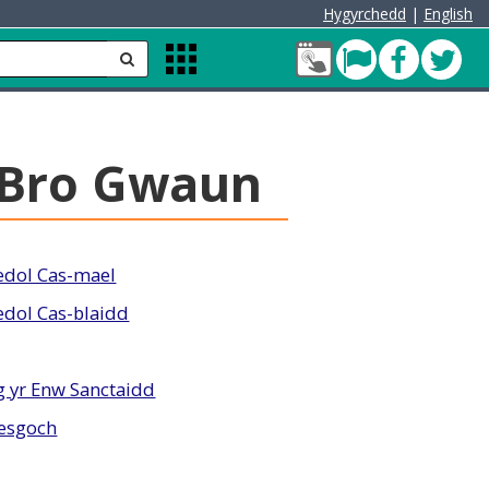
Hygyrchedd
|
English
Fy
Pont
Faceb
Twit
anfon
Apps
Nghyfrif
Menu
Cleddau
green
 Bro Gwaun
dol Cas-mael
dol Cas-blaidd
g yr Enw Sanctaidd
esgoch