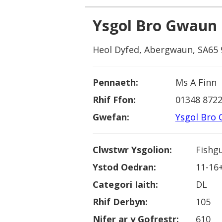
Ysgol Bro Gwaun
Heol Dyfed, Abergwaun, SA65
Pennaeth:
Ms A Finn
Rhif Ffon:
01348 872
Gwefan:
Ysgol Bro
Clwstwr Ysgolion:
Fishg
Ystod Oedran:
11-16
Categori Iaith:
DL
Rhif Derbyn:
105
Nifer ar y Gofrestr:
610