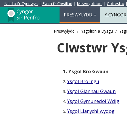
Neidio i'r Cynnwys
|
Ewch i'r Chwiliad
|
Mewngofnodi
|
Cofrestru
Preswylydd
PRESWYLYDD
Y CYNGO
Preswylydd
Ysgolion a Dysgu
Ysgo
Clwstwr Ys
1. Ysgol Bro Gwaun
Ysgol Bro Ingli
2.
Ysgol Glannau Gwaun
3.
Ysgol Gymunedol Wdig
4.
Ysgol Llanychllwydog
5.