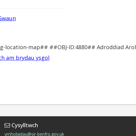
 Gwaun
sg-location-map## ##OBJ-ID:4880## Adroddiad Arol
h am brydau ysgol
Cysylltwch
ymholiadau@sir-benfro.gov.uk