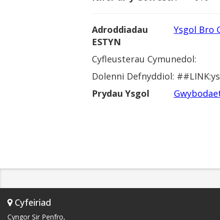
Adroddiadau
Ysgol Bro
ESTYN
Cyfleusterau Cymunedol:
Dolenni Defnyddiol: ##LINK:y
Prydau Ysgol
Gwybodaet
Cyfeiriad
Cyngor Sir Penfro,