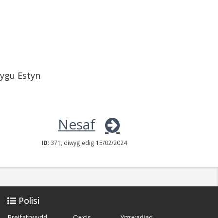
ygu Estyn
Nesaf
ID:
371, diwygiedig 15/02/2024
Polisi
Preifatrwydd
Cwcis
Ymwadiad