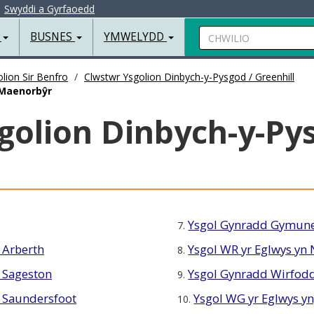
|
Swyddi a Gyrfaoedd
Chwilio
R
BUSNES
YMWELYDD
lion Sir Benfro
Clwstwr Ysgolion Dinbych-y-Pysgod / Greenhill
 Maenorbŷr
golion Dinbych-y-Py
Ysgol Gynradd Gymun
7.
 Arberth
Ysgol WR yr Eglwys yn
8.
 Sageston
Ysgol Gynradd Wirfodd
9.
 Saundersfoot
Ysgol WG yr Eglwys y
10.