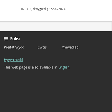
ID:
333, diwygiedig 15/02/2024
Polisi
Preifatrwydd
Cwcis
Ymwadiad
Hygyrchedd
This web page is also available in
English