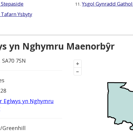
Stepaside
Ysgol Gynradd Gatholi
11.
Tafarn Ysbyty
wys yn Nghymru Maenorbŷr
, SA70 7SN
+
–
es
228
yr Eglwys yn Nghymru
r
/Greenhill