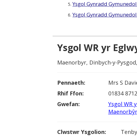
Ysgol Gynradd Gymunedol 
5.
Ysgol Gynradd Gymunedol 
6.
Ysgol WR yr Egl
Maenorbyr, Dinbych-y-Pysgod
Pennaeth:
Mrs S Davi
Rhif Ffon:
01834 871
Gwefan:
Ysgol WR 
Maenorbŷ
Clwstwr Ysgolion:
Tenby