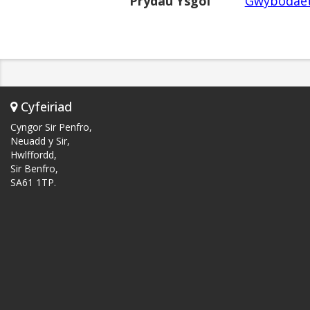
Prydau Ysgol
Gwybodaet
Cyfeiriad
Cyngor Sir Penfro,
Neuadd y Sir,
Hwlffordd,
Sir Benfro,
SA61 1TP.