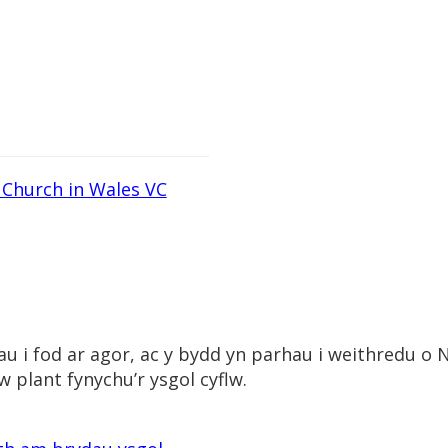
Church in Wales VC
u i fod ar agor, ac y bydd yn parhau i weithredu 
’w plant fynychu’r ysgol cyflw.