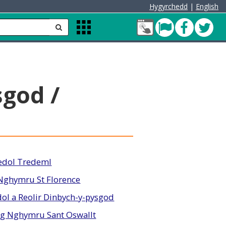
Hygyrchedd
|
English
Fy
Pont
Faceb
Twit
anfon
Apps
Nghyfrif
Menu
Cleddau
green
sgod /
edol Tredeml
 Nghymru St Florence
ol a Reolir Dinbych-y-pysgod
ng Nghymru Sant Oswallt