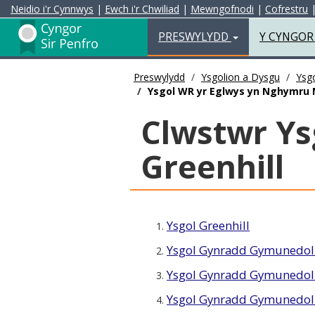
Neidio i'r Cynnwys
|
Ewch i'r Chwiliad
|
Mewngofnodi
|
Cofrestru
Preswylydd
PRESWYLYDD
Y CYNGO
Preswylydd
Ysgolion a Dysgu
Ysgo
Ysgol WR yr Eglwys yn Nghymru
Clwstwr Ys
Greenhill
Ysgol Greenhill
1.
Ysgol Gynradd Gymunedol
2.
Ysgol Gynradd Gymunedol
3.
Ysgol Gynradd Gymunedol
4.