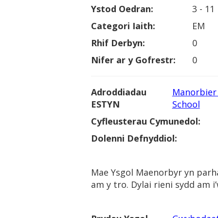
Ystod Oedran:
3 - 11
Categori Iaith:
EM
Rhif Derbyn:
0
Nifer ar y Gofrestr:
0
Adroddiadau
Manorbier 
ESTYN
School
Cyfleusterau Cymunedol:
Dolenni Defnyddiol:
Mae Ysgol Maenorbyr yn parha
am y tro. Dylai rieni sydd am i