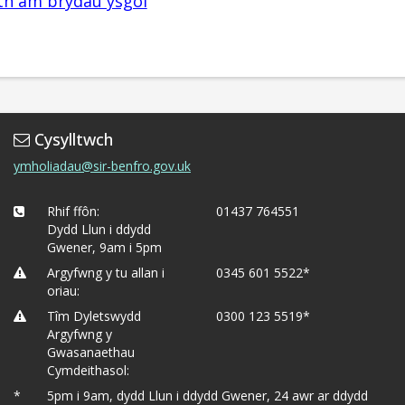
h am brydau ysgol
Cysylltwch
ymholiadau@sir-benfro.gov.uk
Rhif ffôn:
01437 764551
Dydd Llun i ddydd
Gwener, 9am i 5pm
Argyfwng y tu allan i
0345 601 5522*
oriau:
Tîm Dyletswydd
0300 123 5519*
Argyfwng y
Gwasanaethau
Cymdeithasol:
*
5pm i 9am, dydd Llun i ddydd Gwener, 24 awr ar ddydd