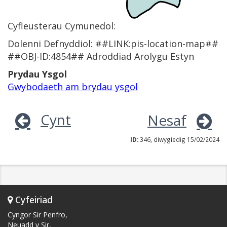
Cyfleusterau Cymunedol:
Dolenni Defnyddiol: ##LINK:pis-location-map##
##OBJ-ID:4854## Adroddiad Arolygu Estyn
Prydau Ysgol
Gwybodaeth am brydau ysgol
Cynt
Nesaf
ID:
346, diwygiedig 15/02/2024
Cyfeiriad
Cyngor Sir Penfro,
Neuadd y Sir,