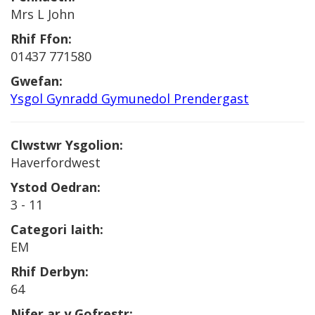
Mrs L John
Rhif Ffon:
01437 771580
Gwefan:
Ysgol Gynradd Gymunedol Prendergast
Clwstwr Ysgolion:
Haverfordwest
Ystod Oedran:
3 - 11
Categori Iaith:
EM
Rhif Derbyn:
64
Nifer ar y Gofrestr: