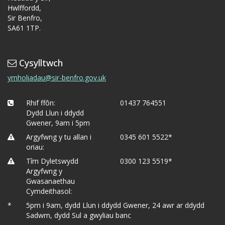
Hwlffordd,
Sir Benfro,
SA61 1TP.
Cysylltwch
ymholiadau@sir-benfro.gov.uk
Rhif ffôn:
01437 764551
Dydd Llun i ddydd
Gwener, 9am i 5pm
Argyfwng y tu allan i
0345 601 5522*
oriau:
Tîm Dyletswydd
0300 123 5519*
Argyfwng y
Gwasanaethau
Cymdeithasol:
*
5pm i 9am, dydd Llun i ddydd Gwener, 24 awr ar ddydd
Sadwrn, dydd Sul a gwyliau banc