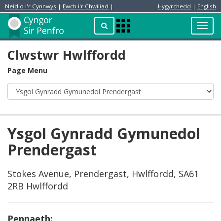
Neidio i'r Cynnwys
|
Ewch i'r Chwiliad
|
Hygyrchedd
|
English
Preswylydd
Chwilio
Toggl
Apps
navig
Menu
Clwstwr Hwlffordd
Page Menu
Ysgol Gynradd Gymunedol
Prendergast
Stokes Avenue, Prendergast, Hwlffordd, SA61
2RB Hwlffordd
Pennaeth: