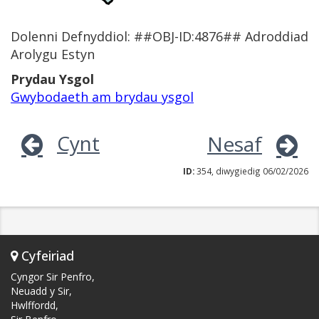
Dolenni Defnyddiol: ##OBJ-ID:4876## Adroddiad
Arolygu Estyn
Prydau Ysgol
Gwybodaeth am brydau ysgol
Cynt
Nesaf
ID:
354, diwygiedig 06/02/2026
Cyfeiriad
Cyngor Sir Penfro,
Neuadd y Sir,
Hwlffordd,