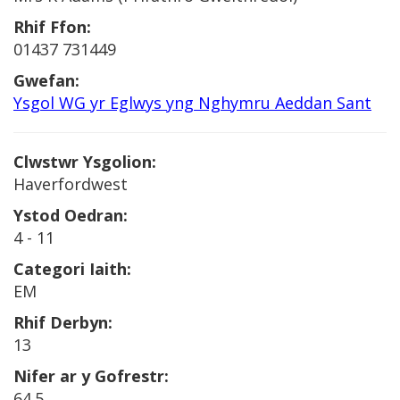
Rhif Ffon:
01437 731449
Gwefan:
Ysgol WG yr Eglwys yng Nghymru Aeddan Sant
Clwstwr Ysgolion:
Haverfordwest
Ystod Oedran:
4 - 11
Categori Iaith:
EM
Rhif Derbyn:
13
Nifer ar y Gofrestr:
64.5