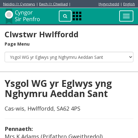
Neidio i'r Cynnwys
|
Ewch i'r Chwiliad
|
Hygyrchedd
|
English
Preswylydd
Chwilio
Toggl
Apps
navig
Menu
Clwstwr Hwlffordd
Page Menu
Ysgol WG yr Eglwys yng
Nghymru Aeddan Sant
Cas-wis, Hwlffordd, SA62 4PS
Pennaeth:
Mrs K Adams (Prifathro Gweithredol)