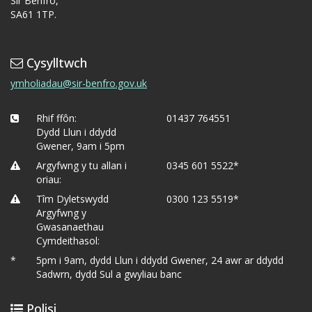
Sir Benfro,
SA61 1TP.
Cysylltwch
ymholiadau@sir-benfro.gov.uk
Rhif ffôn:
01437 764551
Dydd Llun i ddydd
Gwener, 9am i 5pm
Argyfwng y tu allan i
0345 601 5522*
oriau:
Tîm Dyletswydd
0300 123 5519*
Argyfwng y
Gwasanaethau
Cymdeithasol:
*
5pm i 9am, dydd Llun i ddydd Gwener, 24 awr ar ddydd
Sadwrn, dydd Sul a gwyliau banc
Polisi