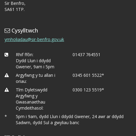
Sir Benfro,
SA61 1TP.
Cysylltwch
ymholiadau@sir-benfro.gov.uk
Rhif ffôn:
01437 764551
Dydd Llun i ddydd
Gwener, 9am i 5pm
Argyfwng y tu allan i
0345 601 5522*
oriau:
Tîm Dyletswydd
0300 123 5519*
Argyfwng y
Gwasanaethau
Cymdeithasol:
*
5pm i 9am, dydd Llun i ddydd Gwener, 24 awr ar ddydd
Sadwrn, dydd Sul a gwyliau banc