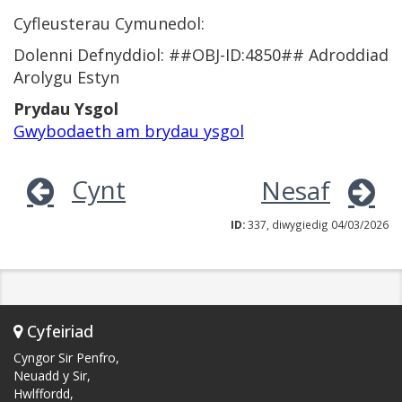
Cyfleusterau Cymunedol:
Dolenni Defnyddiol: ##OBJ-ID:4850## Adroddiad
Arolygu Estyn
Prydau Ysgol
Gwybodaeth am brydau ysgol
Cynt
Nesaf
ID:
337, diwygiedig 04/03/2026
Cyfeiriad
Cyngor Sir Penfro,
Neuadd y Sir,
Hwlffordd,