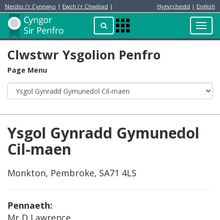
Neidio i'r Cynnwys
|
Ewch i'r Chwiliad
|
Hygyrchedd
|
English
Preswylydd
Chwilio
Toggl
Apps
navig
Menu
Clwstwr Ysgolion Penfro
Page Menu
Ysgol Gynradd Gymunedol
Cil-maen
Monkton, Pembroke, SA71 4LS
Pennaeth:
Mr D Lawrence