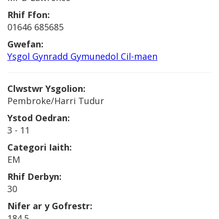
Rhif Ffon:
01646 685685
Gwefan:
Ysgol Gynradd Gymunedol Cil-maen
Clwstwr Ysgolion:
Pembroke/Harri Tudur
Ystod Oedran:
3 - 11
Categori Iaith:
EM
Rhif Derbyn:
30
Nifer ar y Gofrestr:
184.5