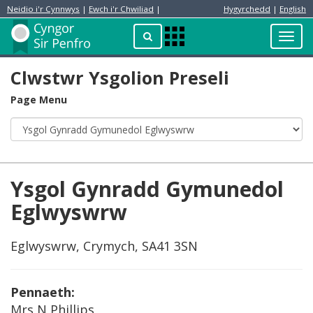
Neidio i'r Cynnwys
|
Ewch i'r Chwiliad
|
Hygyrchedd
|
English
Preswylydd
Chwilio
Toggl
Apps
navig
Menu
Clwstwr Ysgolion Preseli
Page Menu
Ysgol Gynradd Gymunedol
Eglwyswrw
Eglwyswrw, Crymych, SA41 3SN
Pennaeth:
Mrs N Phillips