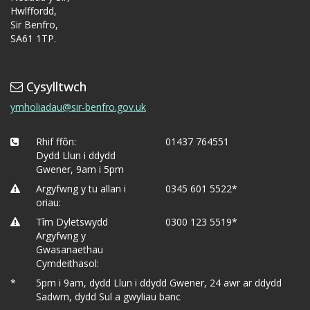
Hwlffordd,
Sir Benfro,
SA61 1TP.
Cysylltwch
ymholiadau@sir-benfro.gov.uk
Rhif ffôn:
01437 764551
Dydd Llun i ddydd
Gwener, 9am i 5pm
Argyfwng y tu allan i
0345 601 5522*
oriau:
Tîm Dyletswydd
0300 123 5519*
Argyfwng y
Gwasanaethau
Cymdeithasol:
*
5pm i 9am, dydd Llun i ddydd Gwener, 24 awr ar ddydd
Sadwrn, dydd Sul a gwyliau banc