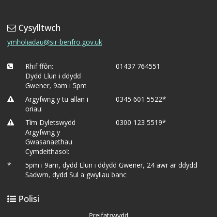
Cysylltwch
ymholiadau@sir-benfro.gov.uk
Rhif ffôn:
01437 764551
Dydd Llun i ddydd
Gwener, 9am i 5pm
Argyfwng y tu allan i
0345 601 5522*
oriau:
Tîm Dyletswydd
0300 123 5519*
Argyfwng y
Gwasanaethau
Cymdeithasol:
*
5pm i 9am, dydd Llun i ddydd Gwener, 24 awr ar ddydd
Sadwrn, dydd Sul a gwyliau banc
Polisi
Preifatrwydd