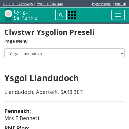
Neidio i'r Cynnwys
|
Ewch i'r Chwiliad
|
Hygyrchedd
|
English
Preswylydd
Chwilio
Toggl
Apps
navig
Menu
Clwstwr Ysgolion Preseli
Page Menu
Ysgol Llandudoch
Llandudoch, Aberteifi, SA43 3ET
Pennaeth:
Mrs E Bennett
Rhif Ffon: