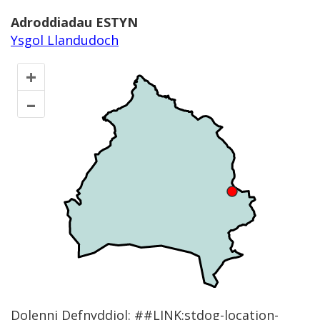
Adroddiadau ESTYN
Ysgol Llandudoch
+
–
Dolenni Defnyddiol: ##LINK:stdog-location-