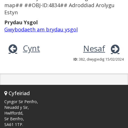
map## ##OBJ-ID:4834## Adroddiad Arolygu
Estyn
Prydau Ysgol
Gwybodaeth am brydau ysgol
Cynt
Nesaf
ID:
382, diwygiedig 15/02/2024
Cyfeiriad
Cyngor Sir Penfro,
Neuadd y Sir,
Hwlffordd,
Sir Benfro,
SA61 1TP.