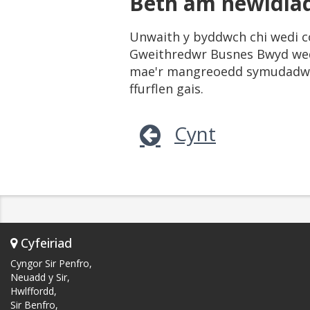
Beth am newidia
Unwaith y byddwch chi wedi co
Gweithredwr Busnes Bwyd wedi 
mae'r mangreoedd symudadwy'
ffurflen gais.
Cynt
Cyfeiriad
Cyngor Sir Penfro,
Neuadd y Sir,
Hwlffordd,
Sir Benfro,