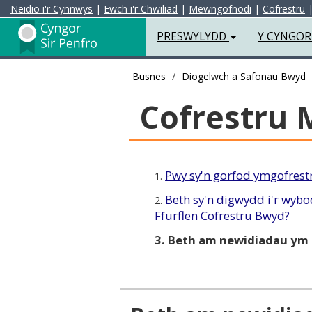
Neidio i'r Cynnwys
|
Ewch i'r Chwiliad
|
Mewngofnodi
|
Cofrestru
Preswylydd
PRESWYLYDD
Y CYNGO
Busnes
Diogelwch a Safonau Bwyd
Cofrestru
Pwy sy'n gorfod ymgofrest
1.
Beth sy'n digwydd i'r wybod
2.
Ffurflen Cofrestru Bwyd?
3. Beth am newidiadau ym