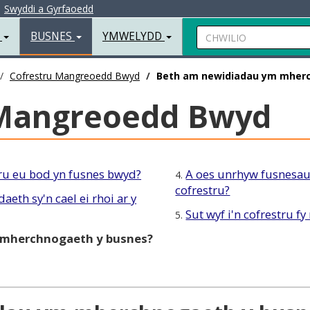
|
Swyddi a Gyrfaoedd
Chwilio
R
BUSNES
YMWELYDD
Cofrestru Mangreoedd Bwyd
Beth am newidiadau ym mherc
 Mangreoedd Bwyd
ru eu bod yn fusnes bwyd?
A oes unrhyw fusnesau
4.
cofrestru?
aeth sy'n cael ei rhoi ar y
Sut wyf i'n cofrestru f
5.
 mherchnogaeth y busnes?