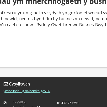
dau ym mherchnogaeth y busn
frestru yr unig beth yr ydych yn gorfod ei wneud y
newid, neu os bydd ffurf y busnes yn newid, neu os 
n cael eu cadw. Bydd y Gweithredwr Busnes Bwyd 
Cysylltwch
ymholiadau@sir-benfro.gov.uk
Rhif ffôn:
01437 764551