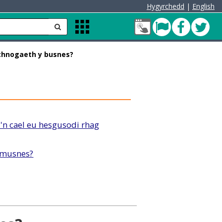
Hygyrchedd
|
English
Fy
Pont
Faceb
Twit
anfon
Apps
Nghyfrif
Menu
Cleddau
hnogaeth y busnes?
green
'n cael eu hesgusodi rhag
y musnes?