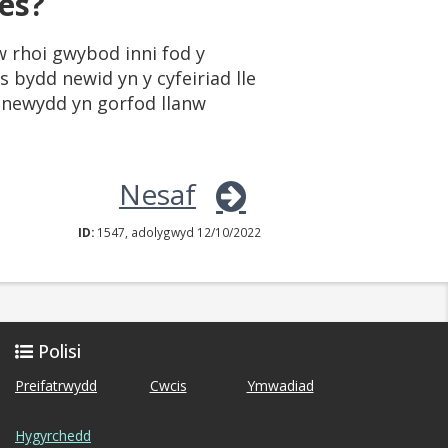
es?
w rhoi gwybod inni fod y
bydd newid yn y cyfeiriad lle
newydd yn gorfod llanw
Nesaf
ID:
1547, adolygwyd 12/10/2022
Polisi
Preifatrwydd
Cwcis
Ymwadiad
Hygyrchedd