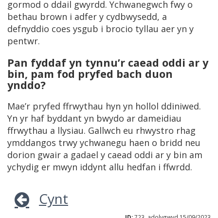
gormod o ddail gwyrdd. Ychwanegwch fwy o
bethau brown i adfer y cydbwysedd, a
defnyddio coes ysgub i brocio tyllau aer yn y
pentwr.
Pan fyddaf yn tynnu’r caead oddi ar y
bin, pam fod pryfed bach duon
ynddo?
Mae’r pryfed ffrwythau hyn yn hollol ddiniwed.
Yn yr haf byddant yn bwydo ar dameidiau
ffrwythau a llysiau. Gallwch eu rhwystro rhag
ymddangos trwy ychwanegu haen o bridd neu
dorion gwair a gadael y caead oddi ar y bin am
ychydig er mwyn iddynt allu hedfan i ffwrdd.
Cynt
ID:
723, adolygwyd 15/09/2023