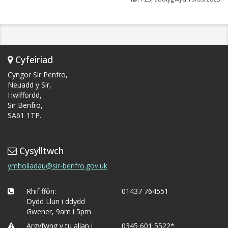
Cyfeiriad
Cyngor Sir Penfro,
Neuadd y Sir,
Hwlffordd,
Sir Benfro,
SA61 1TP.
Cysylltwch
ymholiadau@sir-benfro.gov.uk
Rhif ffôn:
01437 764551
Dydd Llun i ddydd
Gwener, 9am i 5pm
Argyfwng y tu allan i
0345 601 5522*