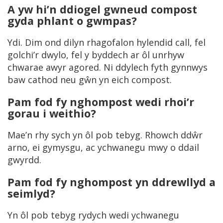
A yw hi’n ddiogel gwneud compost
gyda phlant o gwmpas?
Ydi. Dim ond dilyn rhagofalon hylendid call, fel
golchi’r dwylo, fel y byddech ar ôl unrhyw
chwarae awyr agored. Ni ddylech fyth gynnwys
baw cathod neu gŵn yn eich compost.
Pam fod fy nghompost wedi rhoi’r
gorau i weithio?
Mae’n rhy sych yn ôl pob tebyg. Rhowch ddŵr
arno, ei gymysgu, ac ychwanegu mwy o ddail
gwyrdd.
Pam fod fy nghompost yn ddrewllyd a
seimlyd?
Yn ôl pob tebyg rydych wedi ychwanegu