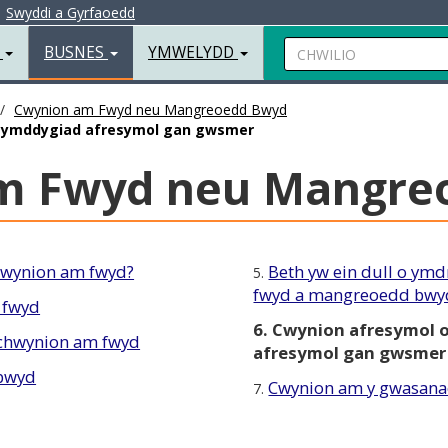
|
Swyddi a Gyrfaoedd
Chwilio
R
BUSNES
YMWELYDD
Cwynion am Fwyd neu Mangreoedd Bwyd
ac ymddygiad afresymol gan gwsmer
m Fwyd neu Mangre
gwynion am fwyd?
Beth yw ein dull o ym
5.
fwyd a mangreoedd bwy
 fwyd
6. Cwynion afresymol 
 chwynion am fwyd
afresymol gan gwsmer
 bwyd
Cwynion am y gwasanae
7.