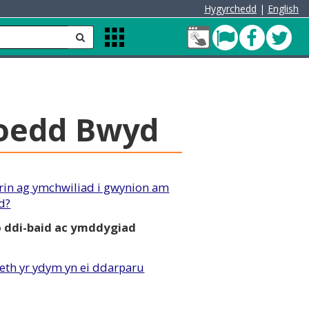
Hygyrchedd
|
English
Fy
Pont
Faceb
Twit
anfon
Apps
Nghyfrif
Menu
Cleddau
green
oedd Bwyd
drin ag ymchwiliad i gwynion am
d?
o ddi-baid ac ymddygiad
th yr ydym yn ei ddarparu