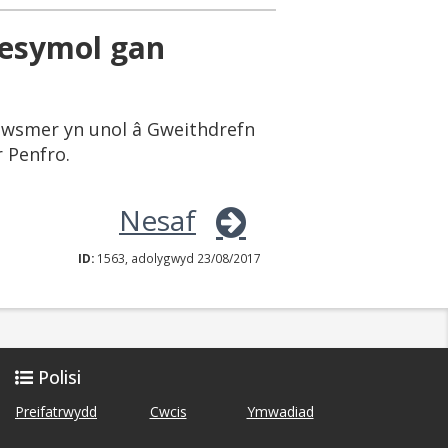
resymol gan
gwsmer yn unol â Gweithdrefn
 Penfro.
Nesaf
ID:
1563, adolygwyd 23/08/2017
Polisi
Preifatrwydd
Cwcis
Ymwadiad