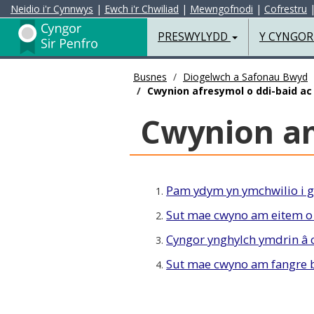
Neidio i'r Cynnwys
|
Ewch i'r Chwiliad
|
Mewngofnodi
|
Cofrestru
Preswylydd
PRESWYLYDD
Y CYNGO
Busnes
Diogelwch a Safonau Bwyd
Cwynion afresymol o ddi-baid 
Cwynion a
Pam ydym yn ymchwilio i 
1.
Sut mae cwyno am eitem o
2.
Cyngor ynghylch ymdrin â
3.
Sut mae cwyno am fangre
4.