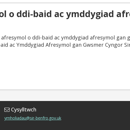
l o ddi-baid ac ymddygiad af
afresymol o ddi-baid ac ymddygiad afresymol gan 
-baid ac Ymddygiad Afresymol gan Gwsmer Cyngor Sir
Cysylltwch
ymholiadau@sir-benfro.gov.uk