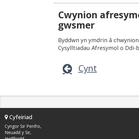
Cwynion afresymo
gwsmer
Byddwn yn ymdrin â chwynion 
Cysylltiadau Afresymol o Ddi
Cynt
Cyfeiriad
Cyngor Sir Penfro,
Neuadd y Sir,
Hwlffordd,