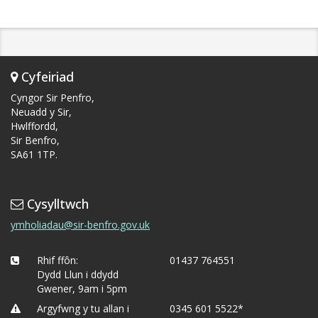
Cyfeiriad
Cyngor Sir Penfro,
Neuadd y Sir,
Hwlffordd,
Sir Benfro,
SA61 1TP.
Cysylltwch
ymholiadau@sir-benfro.gov.uk
Rhif ffôn:
01437 764551
Dydd Llun i ddydd
Gwener, 9am i 5pm
Argyfwng y tu allan i
0345 601 5522*