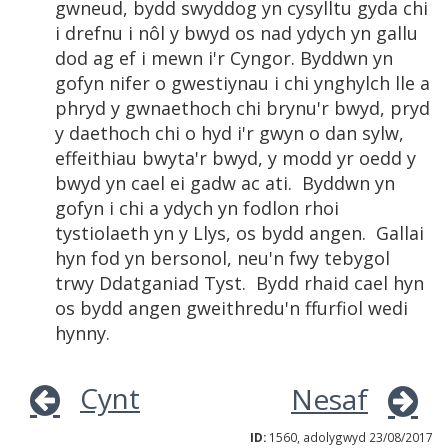
gwneud, bydd swyddog yn cysylltu gyda chi
i drefnu i nôl y bwyd os nad ydych yn gallu
dod ag ef i mewn i'r Cyngor. Byddwn yn
gofyn nifer o gwestiynau i chi ynghylch lle a
phryd y gwnaethoch chi brynu'r bwyd, pryd
y daethoch chi o hyd i'r gwyn o dan sylw,
effeithiau bwyta'r bwyd, y modd yr oedd y
bwyd yn cael ei gadw ac ati. Byddwn yn
gofyn i chi a ydych yn fodlon rhoi
tystiolaeth yn y Llys, os bydd angen. Gallai
hyn fod yn bersonol, neu'n fwy tebygol
trwy Ddatganiad Tyst. Bydd rhaid cael hyn
os bydd angen gweithredu'n ffurfiol wedi
hynny.
Cynt
Nesaf
ID:
1560, adolygwyd 23/08/2017