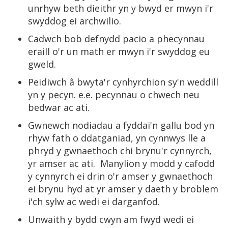
unrhyw beth dieithr yn y bwyd er mwyn i'r
swyddog ei archwilio.
Cadwch bob defnydd pacio a phecynnau
eraill o'r un math er mwyn i'r swyddog eu
gweld.
Peidiwch â bwyta'r cynhyrchion sy'n weddill
yn y pecyn. e.e. pecynnau o chwech neu
bedwar ac ati.
Gwnewch nodiadau a fyddai'n gallu bod yn
rhyw fath o ddatganiad, yn cynnwys lle a
phryd y gwnaethoch chi brynu'r cynnyrch,
yr amser ac ati. Manylion y modd y cafodd
y cynnyrch ei drin o'r amser y gwnaethoch
ei brynu hyd at yr amser y daeth y broblem
i'ch sylw ac wedi ei darganfod.
Unwaith y bydd cwyn am fwyd wedi ei