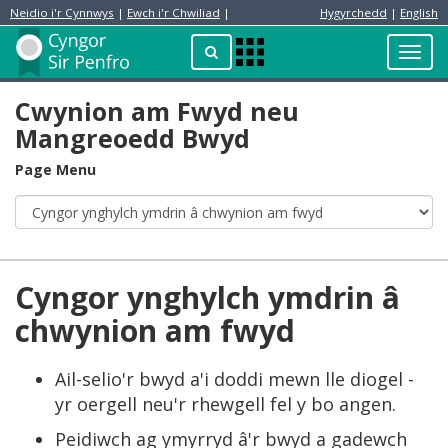
Neidio i'r Cynnwys
|
Ewch i'r Chwiliad
|
Hygyrchedd
|
English
Preswylydd
Chwilio
Toggl
Apps
navig
Menu
Cwynion am Fwyd neu
Mangreoedd Bwyd
Page Menu
Cyngor ynghylch ymdrin â
chwynion am fwyd
Ail-selio'r bwyd a'i doddi mewn lle diogel -
yr oergell neu'r rhewgell fel y bo angen.
Peidiwch ag ymyrryd â'r bwyd a gadewch