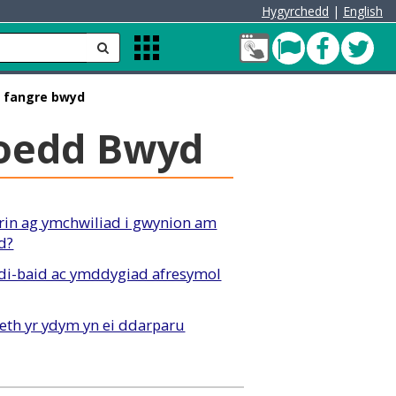
Hygyrchedd
|
English
Fy
Pont
Faceb
Twit
anfon
Apps
Nghyfrif
Menu
Cleddau
 fangre bwyd
green
oedd Bwyd
drin ag ymchwiliad i gwynion am
d?
di-baid ac ymddygiad afresymol
th yr ydym yn ei ddarparu