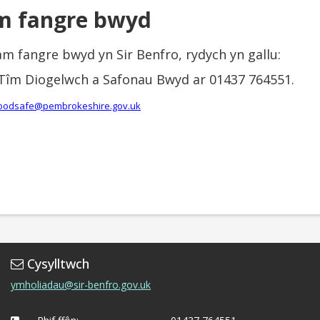
m fangre bwyd
m fangre bwyd yn Sir Benfro, rydych yn gallu:
'r Tîm Diogelwch a Safonau Bwyd ar 01437 764551.
oodsafe@pembrokeshire.gov.uk
Cysylltwch
ymholiadau@sir-benfro.gov.uk