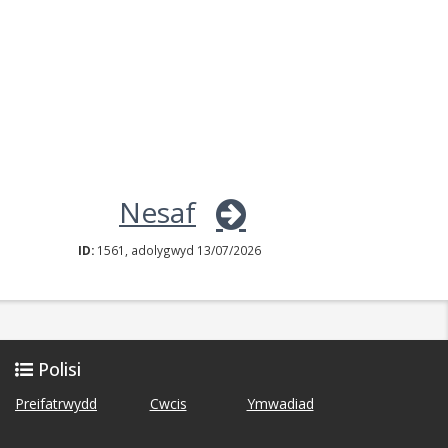
Nesaf
ID:
1561, adolygwyd 13/07/2026
Polisi
Preifatrwydd
Cwcis
Ymwadiad