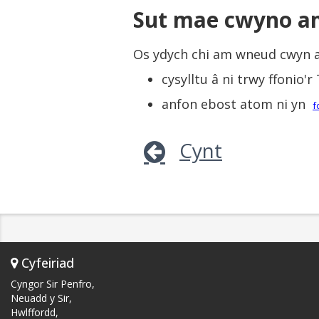
Sut mae cwyno a
Os ydych chi am wneud cwyn a
cysylltu â ni trwy ffonio
anfon ebost atom ni yn
f
Cynt
Cyfeiriad
Cyngor Sir Penfro,
Neuadd y Sir,
Hwlffordd,