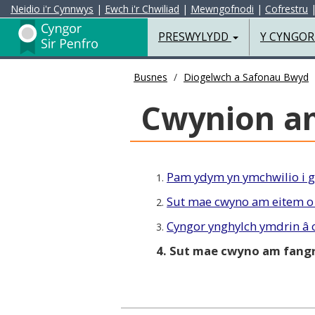
Neidio i'r Cynnwys
|
Ewch i'r Chwiliad
|
Mewngofnodi
|
Cofrestru
Preswylydd
PRESWYLYDD
Y CYNGO
Busnes
Diogelwch a Safonau Bwyd
Cwynion a
Pam ydym yn ymchwilio i 
1.
Sut mae cwyno am eitem o
2.
Cyngor ynghylch ymdrin â
3.
4. Sut mae cwyno am fang