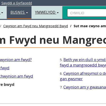
|
Swyddi a Gyrfaoedd
Chwilio
R
BUSNES
YMWELYDD
Cwynion am Fwyd neu Mangreoedd Bwyd
Sut mae cwyno am
m Fwyd neu Mangre
gwynion am fwyd?
Beth yw ein dull o ym
5.
fwyd a mangreoedd bwy
 fwyd
Cwynion afresymol o d
6.
 chwynion am fwyd
gan gwsmer
re bwyd
Cwynion am y gwasanae
7.