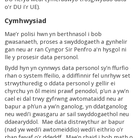
o'r DU i'r UE).
Cymhwysiad
Mae’r polisi hwn yn berthnasol i bob
gwasanaeth, proses a swyddogaeth a gynhelir
gan neu ar ran Cyngor Sir Penfro a'n hysgol ni
lle y prosesir data personol.
Bydd hyn yn cynnwys data personol sy’n ffurfio
rhan o system ffeilio, a ddiffinnir fel unrhyw set
strwythuredig o ddata personol y gellir ei
chyrchu yn ôl meini prawf penodol, p’un a yw’n
cael ei dal trwy gyfrwng awtomataidd neu ar
bapur a ph’un a yw’n ganolog, yn ddatganolog
neu wedi’i gwasgaru ar sail swyddogaethol neu
ddaearyddol. Mae data distrwythur ar bapur
(nad yw wedi’i awtomeiddio) wedi’i eithrio o’r
rhan fwyaf o’r ddeddf. Mae’n rhaid i bob math o