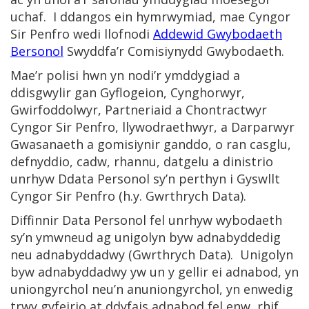
uchaf. I ddangos ein hymrwymiad, mae Cyngor
Sir Penfro wedi llofnodi
Addewid Gwybodaeth
Bersonol
Swyddfa’r Comisiynydd Gwybodaeth.
Mae’r polisi hwn yn nodi’r ymddygiad a
ddisgwylir gan Gyflogeion, Cynghorwyr,
Gwirfoddolwyr, Partneriaid a Chontractwyr
Cyngor Sir Penfro, llywodraethwyr, a Darparwyr
Gwasanaeth a gomisiynir ganddo, o ran casglu,
defnyddio, cadw, rhannu, datgelu a dinistrio
unrhyw Ddata Personol sy’n perthyn i Gyswllt
Cyngor Sir Penfro (h.y. Gwrthrych Data).
Diffinnir Data Personol fel unrhyw wybodaeth
sy’n ymwneud ag unigolyn byw adnabyddedig
neu adnabyddadwy (Gwrthrych Data). Unigolyn
byw adnabyddadwy yw un y gellir ei adnabod, yn
uniongyrchol neu’n anuniongyrchol, yn enwedig
trwy gyfeirio at ddyfais adnabod fel enw, rhif