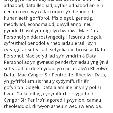
adnabod, data lleoliad, dyfais adnabod ar-lein
neu un neu fwy o ffactorau sy’n benodol i
hunaniaeth gorfforol, ffisiolegol, genetig,
meddyliol, economaidd, diwylliannol neu
gymdeithasol yr unigolyn hwnnw. Mae Data
Personol yn ddarostyngedig i fesurau diogelu
cyfreithiol penodol a rheoliadau eraill, sy’n
cyfyngu ar sut y caiff sefydliadau brosesu Data
Personol. Mae sefydliad sy’n ymdrin â Data
Personol ac yn gwneud penderfyniadau ynglŷn â
sut y caiff ei ddefnyddio yn cael ei alw’n Rheolwr
Data. Mae Cyngor Sir Penfro, fel Rheolwr Data,
yn gyfrifol am sicrhau y cydymffurfir â’r
gofynion Diogelu Data a amlinellir yn y polisi
hwn. Gallai diffyg cydymffurfio olygu bod
Cyngor Sir Penfro’n agored i gwynion, camau
rheoleiddiol, dirwyon a/neu niwed i’w enw da.