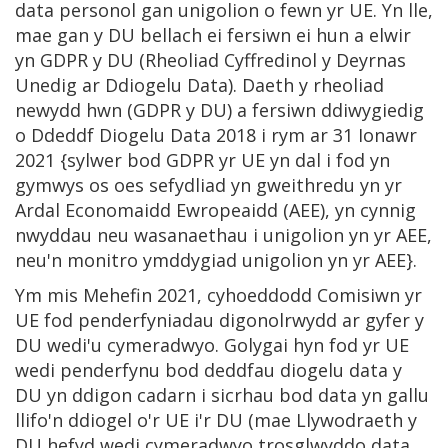
data personol gan unigolion o fewn yr UE. Yn lle,
mae gan y DU bellach ei fersiwn ei hun a elwir
yn GDPR y DU (Rheoliad Cyffredinol y Deyrnas
Unedig ar Ddiogelu Data). Daeth y rheoliad
newydd hwn (GDPR y DU) a fersiwn ddiwygiedig
o Ddeddf Diogelu Data 2018 i rym ar 31 Ionawr
2021 {sylwer bod GDPR yr UE yn dal i fod yn
gymwys os oes sefydliad yn gweithredu yn yr
Ardal Economaidd Ewropeaidd (AEE), yn cynnig
nwyddau neu wasanaethau i unigolion yn yr AEE,
neu'n monitro ymddygiad unigolion yn yr AEE}.
Ym mis Mehefin 2021, cyhoeddodd Comisiwn yr
UE fod penderfyniadau digonolrwydd ar gyfer y
DU wedi'u cymeradwyo. Golygai hyn fod yr UE
wedi penderfynu bod deddfau diogelu data y
DU yn ddigon cadarn i sicrhau bod data yn gallu
llifo'n ddiogel o'r UE i'r DU (mae Llywodraeth y
DU hefyd wedi cymeradwyo trosglwyddo data