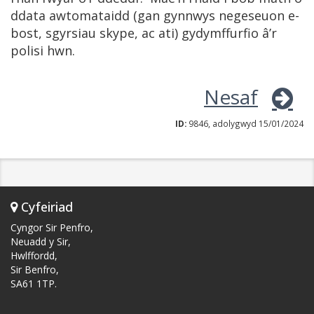
ddata awtomataidd (gan gynnwys negeseuon e-
bost, sgyrsiau skype, ac ati) gydymffurfio â’r
polisi hwn.
Nesaf
ID:
9846, adolygwyd 15/01/2024
Cyfeiriad
Cyngor Sir Penfro,
Neuadd y Sir,
Hwlffordd,
Sir Benfro,
SA61 1TP.