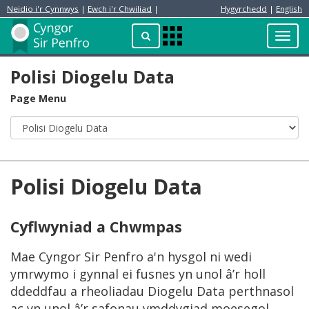
Neidio i'r Cynnwys
|
Ewch i'r Chwiliad
|
Hygyrchedd
|
English
Preswylydd
Chwilio
Toggl
Apps
navig
Menu
Polisi Diogelu Data
Page Menu
Polisi Diogelu Data
Cyflwyniad a Chwmpas
Mae Cyngor Sir Penfro a'n hysgol ni wedi
ymrwymo i gynnal ei fusnes yn unol â’r holl
ddeddfau a rheoliadau Diogelu Data perthnasol
ac yn unol â’r safonau ymddygiad moesegol