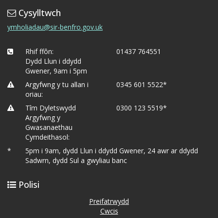
Cysylltwch
ymholiadau@sir-benfro.gov.uk
Rhif ffôn:
01437 764551
Dydd Llun i ddydd
Gwener, 9am i 5pm
Argyfwng y tu allan i
0345 601 5522*
oriau:
Tîm Dyletswydd
0300 123 5519*
Argyfwng y
Gwasanaethau
Cymdeithasol:
*
5pm i 9am, dydd Llun i ddydd Gwener, 24 awr ar ddydd
Sadwrn, dydd Sul a gwyliau banc
Polisi
Preifatrwydd
Cwcis