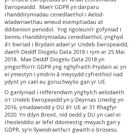
Ewropeaidd. Mae’r GDPR yn darparu
rhanddirymiadau cenedlaethol i Aelod-
wladwriaethau wneud esemptiadau at
ddibenion penodol. Yng ngoleuni’r gofyniad i
bennu rhanddirymiadau cenedlaethol, ynghyd
â’r bwriad i Brydain adael yr Undeb Ewropeaidd,
daeth Deddf Diogelu Data 2018 i rym ar 25 Mai
2018. Mae Deddf Diogelu Data 2018 yn
ymgorffori’r GDPR yng nghyfraith Prydain ac yn
ei ymestyn i ymdrin â meysydd cyfreithiol nad
ydynt yn cael eu goruchwylio gan yr UE.
O ganlyniad i refferendwm ynghylch aelodaeth
o’r Undeb Ewropeaidd yn y Deyrnas Unedig yn
2016, ymadawodd y DU â’r UE ar 31 Rhagfyr
2020. Yn dilyn Brexit, nid oedd y DU yn cael ei
rheoleiddio ar lefel ddomestig mwyach gan y
GDPR, sy'n llywodraethu'r gwaith o brosesu