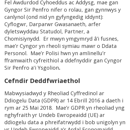
Fel Awdurdod Cyhoeddus ac Addysg, mae gan
Gyngor Sir Penfro nifer o rolau, gan gynnwys y
canlynol (ond nid yn gyfyngedig iddynt):
Cyflogwr, Darparwr Gwasanaeth, arfer
dyletswyddau Statudol, Partner, a
Chomisiynydd. Er mwyn ymgymryd â’i fusnes,
mae’r Cyngor yn rheoli symiau mawr o Ddata
Personol. Mae’r Polisi hwn yn amlinellu’r
fframwaith cyfreithiol a ddefnyddir gan Cyngor
Sir Penfro a'i Ysgolion
.
Cefndir Deddfwriaethol
Mabwysiadwyd y Rheoliad Cyffredinol ar
Ddiogelu Data (GDPR) ar 14 Ebrill 2016 a daeth i
rym ar 25 Mai 2018. Mae’r GDPR yn rheoliad yng
nghyfraith yr Undeb Ewropeaidd (UE) ar
ddiogelu data a phreifatrwydd i bob unigolyn yn
yr Undeb Ewropeaidd a’r Ardal Economaidd