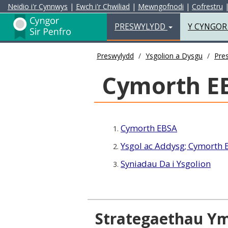
Neidio i'r Cynnwys
|
Ewch i'r Chwiliad
|
Mewngofnodi
|
Cofrestru
Preswylydd
PRESWYLYDD
Y CYNGO
Preswylydd
Ysgolion a Dysgu
Pres
Cymorth E
Cymorth EBSA
1.
Ysgol ac Addysg; Cymorth 
2.
Syniadau Da i Ysgolion
3.
Strategaethau Y