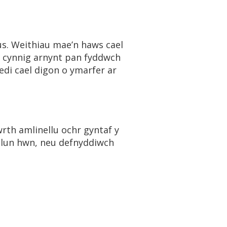
us. Weithiau mae’n haws cael
oi cynnig arnynt pan fyddwch
wedi cael digon o ymarfer ar
rth amlinellu ochr gyntaf y
 llun hwn, neu defnyddiwch