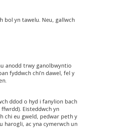
h bol yn tawelu. Neu, gallwch
au anodd trwy ganolbwyntio
an fyddwch chi’n dawel, fel y
en.
wch ddod o hyd i fanylion bach
i ffwrdd). Eisteddwch yn
ch chi eu gweld, pedwar peth y
 eu harogli, ac yna cymerwch un