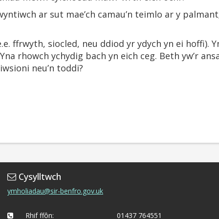
ntiwch ar sut mae’ch camau’n teimlo ar y palmant; 
. ffrwyth, siocled, neu ddiod yr ydych yn ei hoffi). 
 Yna rhowch ychydig bach yn eich ceg. Beth yw’r ans
riwsioni neu’n toddi?
Cysylltwch
ymholiadau@sir-benfro.gov.uk
Rhif ffôn:
01437 764551