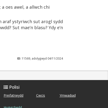
a oes awel, a allwch chi
Yn araf ystyriwch sut arogl sydd
awdd? Sut mae’n blasu? Ydy e’n
ID:
11569, adolygwyd 04/11/2024
Polisi
Preifatrwydd
Cwcis
Ymwadiad
Hygyrchedd