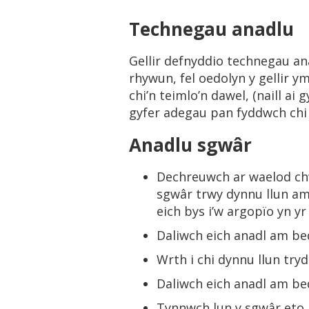
Technegau anadlu
Gellir defnyddio technegau an
rhywun, fel oedolyn y gellir y
chi’n teimlo’n dawel, (naill ai
gyfer adegau pan fyddwch chi
Anadlu sgwâr
Dechreuwch ar waelod chw
sgwâr trwy dynnu llun am
eich bys i’w argopïo yn yr
Daliwch eich anadl am beda
Wrth i chi dynnu llun try
Daliwch eich anadl am bed
Tynnwch lun y sgwâr eto 