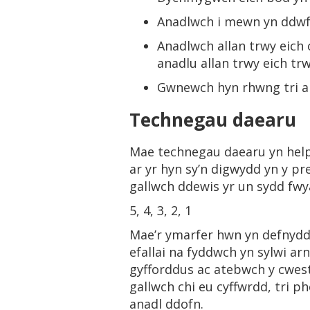
Anadlwch i mewn yn ddwf
Anadlwch allan trwy eich
anadlu allan trwy eich tr
Gwnewch hyn rhwng tri a
Technegau daearu
Mae technegau daearu yn help
ar yr hyn sy’n digwydd yn y p
gallwch ddewis yr un sydd fwy
5, 4, 3, 2, 1
Mae’r ymarfer hwn yn defnyddi
efallai na fyddwch yn sylwi ar
gyfforddus ac atebwch y cwest
gallwch chi eu cyffwrdd, tri p
anadl ddofn.