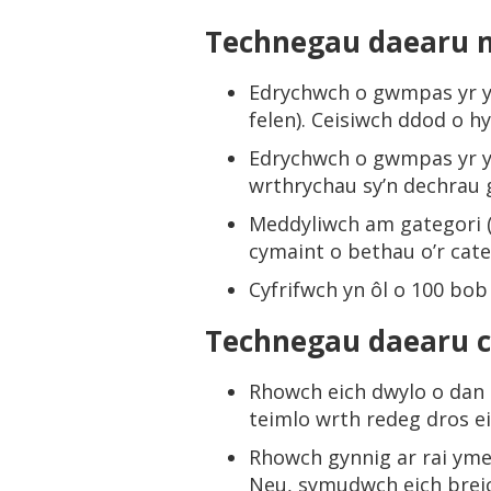
Technegau daearu 
Edrychwch o gwmpas yr yst
felen). Ceisiwch ddod o hy
Edrychwch o gwmpas yr yst
wrthrychau sy’n dechrau gy
Meddyliwch am gategori (
cymaint o bethau o’r cate
Cyfrifwch yn ôl o 100 bob
Technegau daearu c
Rhowch eich dwylo o dan 
teimlo wrth redeg dros e
Rhowch gynnig ar rai yme
Neu, symudwch eich brei