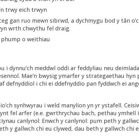
n trwy eich trwyn
 ceg gan ruo mewn sibrwd, a dychmygu bod y tân o’c
wyn wrth chwythu fel draig.
 phump o weithiau
u i dynnu’ch meddwl oddi ar feddyliau neu deimlad
resennol. Mae’n bwysig ymarfer y strategaethau hyn p
af defnyddiol i chi ei ddefnyddio pan fyddwch ei ang
o’ch synhwyrau i weld manylion yn yr ystafell. Ceisi
nynt fel arfer (e.e. gwrthrychau bach, pethau ymhell 
iynau canlynol: Enwch y canlynol: pum peth y gallw
heth y gallwch chi eu clywed, dau beth y gallwch chi