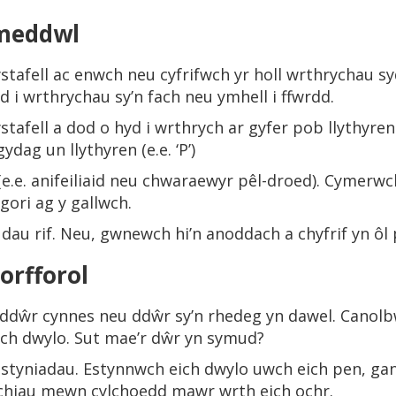
meddwl
afell ac enwch neu cyfrifwch yr holl wrthrychau syd
d i wrthrychau sy’n fach neu ymhell i ffwrdd.
afell a dod o hyd i wrthrych ar gyfer pob llythyren
dag un llythyren (e.e. ‘P’)
e.e. anifeiliaid neu chwaraewyr pêl-droed). Cymerwc
gori ag y gallwch.
 dau rif. Neu, gwnewch hi’n anoddach a chyfrif yn ô
orfforol
ddŵr cynnes neu ddŵr sy’n rhedeg yn dawel. Canolb
ich dwylo. Sut mae’r dŵr yn symud?
styniadau. Estynnwch eich dwylo uwch eich pen, ga
chiau mewn cylchoedd mawr wrth eich ochr.