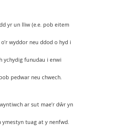
d yr un lliw (e.e. pob eitem
 o’r wyddor neu ddod o hyd i
h ychydig funudau i enwi
l pob pedwar neu chwech.
wyntiwch ar sut mae’r dŵr yn
n ymestyn tuag at y nenfwd.