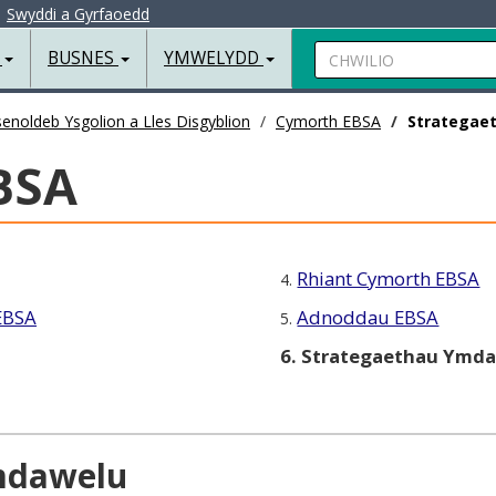
|
Swyddi a Gyrfaoedd
Chwilio
R
BUSNES
YMWELYDD
enoldeb Ysgolion a Lles Disgyblion
Cymorth EBSA
Strategae
BSA
Rhiant Cymorth EBSA
4.
EBSA
Adnoddau EBSA
5.
6. Strategaethau Ymd
mdawelu