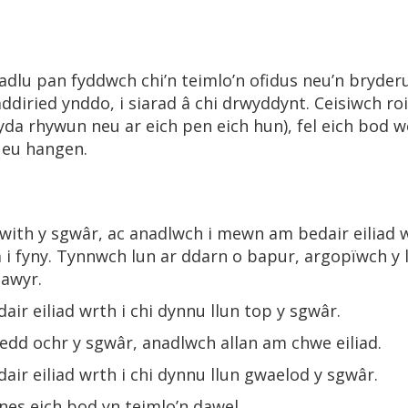
adlu pan fyddwch chi’n teimlo’n ofidus neu’n bryder
mddiried ynddo, i siarad â chi drwyddynt. Ceisiwch r
 gyda rhywun neu ar eich pen eich hun), fel eich bod 
 eu hangen.
ith y sgwâr, ac anadlwch i mewn am bedair eiliad w
 i fyny. Tynnwch lun ar ddarn o bapur, argopïwch y
 awyr.
ir eiliad wrth i chi dynnu llun top y sgwâr.
dedd ochr y sgwâr, anadlwch allan am chwe eiliad.
air eiliad wrth i chi dynnu llun gwaelod y sgwâr.
nes eich bod yn teimlo’n dawel.