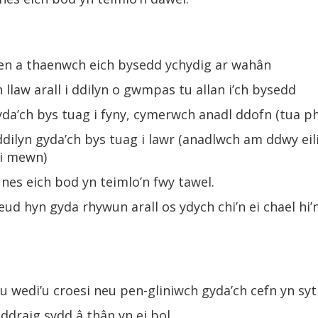
aen a thaenwch eich bysedd ychydig ar wahân
 llaw arall i ddilyn o gwmpas tu allan i’ch bysedd
yda’ch bys tuag i fyny, cymerwch anadl ddofn (tua ph
dilyn gyda’ch bys tuag i lawr (anadlwch am ddwy eil
i mewn)
nes eich bod yn teimlo’n fwy tawel.
neud hyn gyda rhywun arall os ydych chi’n ei chael h
 wedi’u croesi neu pen-gliniwch gyda’ch cefn yn sy
draig sydd â thân yn ei bol