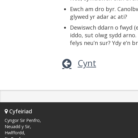
Ewch am dro byr. Canolbwy
glywed yr adar ac ati?
Dewiswch ddarn o fwyd (e.e
iddo, sut olwg sydd arno.
felys neu’n sur? Ydy e’n b
Cynt
Cyfeiriad
Cyngor Sir Penfro,
Neuadd y Sir,
Hwlffordd,