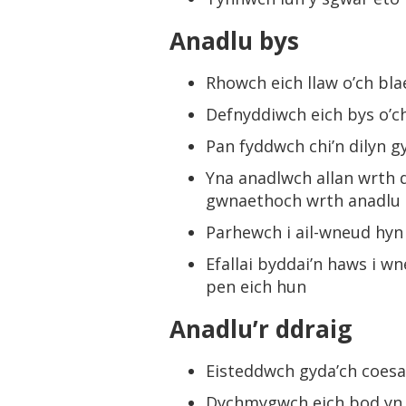
Anadlu bys
Rhowch eich llaw o’ch bl
Defnyddiwch eich bys o’ch
Pan fyddwch chi’n dilyn g
Yna anadlwch allan wrth d
gwnaethoch wrth anadlu 
Parhewch i ail-wneud hyn 
Efallai byddai’n haws i w
pen eich hun
Anadlu’r ddraig
Eisteddwch gyda’ch coesau
Dychmygwch eich bod yn d