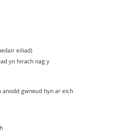
edair eiliad)
iad yn hirach nag y
i’n anodd gwneud hyn ar eich
th