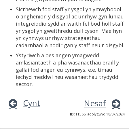
Sicrhewch fod staff yr ysgol yn ymwybodol
o anghenion y disgybl ac unrhyw gynlluniau
integreiddio sydd ar waith fel bod holl staff
yr ysgol yn gweithredu dull cyson. Mae hyn
yn cynnwys unrhyw strategaethau
cadarnhaol a nodir gan y staff neu'r disgybl.
Ystyriwch a oes angen ymagwedd
amlasiantaeth a pha wasanaethau eraill y
gallai fod angen eu cynnwys, e.e. timau
iechyd meddwl neu wasanaethau trydydd
sector.
Cynt
Nesaf
ID:
11566, adolygwyd 18/07/2024