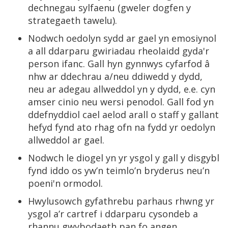
dechnegau sylfaenu (gweler dogfen y
strategaeth tawelu).
Nodwch oedolyn sydd ar gael yn emosiynol
a all ddarparu gwiriadau rheolaidd gyda'r
person ifanc. Gall hyn gynnwys cyfarfod â
nhw ar ddechrau a/neu ddiwedd y dydd,
neu ar adegau allweddol yn y dydd, e.e. cyn
amser cinio neu wersi penodol. Gall fod yn
ddefnyddiol cael aelod arall o staff y gallant
hefyd fynd ato rhag ofn na fydd yr oedolyn
allweddol ar gael.
Nodwch le diogel yn yr ysgol y gall y disgybl
fynd iddo os yw’n teimlo’n bryderus neu’n
poeni'n ormodol.
Hwylusowch gyfathrebu parhaus rhwng yr
ysgol a’r cartref i ddarparu cysondeb a
rhannu gwybodaeth pan fo angen.