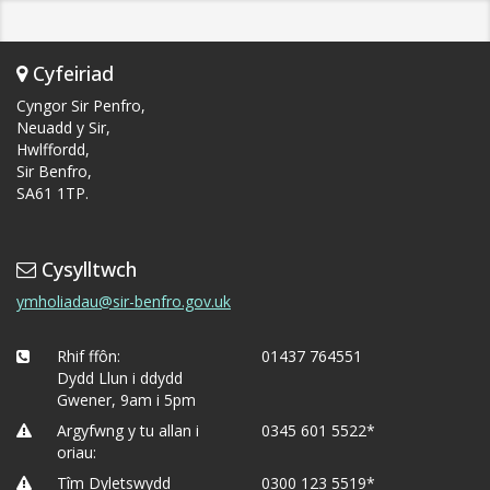
Cyfeiriad
Cyngor Sir Penfro,
Neuadd y Sir,
Hwlffordd,
Sir Benfro,
SA61 1TP.
Cysylltwch
ymholiadau@sir-benfro.gov.uk
Rhif ffôn:
01437 764551
Dydd Llun i ddydd
Gwener, 9am i 5pm
Argyfwng y tu allan i
0345 601 5522*
oriau:
Tîm Dyletswydd
0300 123 5519*