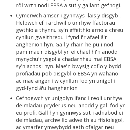
rôl wrth nodi EBSA a sut y gallant gefnogi.
Cymerwch amser i gynnwys llais y disgybl.
Helpwch ef i archwilio unrhyw ffactorau
gwthio a thynnu sy'n effeithio arno a chreu
cynllun gweithredu i fynd i'r afael â'r
anghenion hyn. Gall y rhain helpu i nodi
pam mae'r disgybl yn ei chael hi'n anodd
mynychu'r ysgol a chadarnhau mai EBSA
sy’n achosi hyn. Mae'n bwysig cofio y bydd
profiadau pob disgybl o EBSA yn wahanol
ac mae angen i'w cynllun fod yn unigol i
gyd-fynd â'u hanghenion.
Cefnogwch yr unigolyn ifanc i reoli unrhyw
deimladau pryderus neu anodd y gall fod yn
eu profi. Gall hyn gynnwys sut i adnabod ei
deimladau, archwilio adweithiau ffisiolegol,
ac ymarfer ymwybyddiaeth ofalgar neu