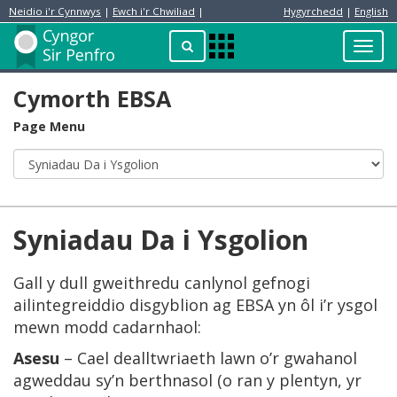
Neidio i'r Cynnwys
|
Ewch i'r Chwiliad
|
Hygyrchedd
|
English
Preswylydd
Chwilio
Toggl
Apps
navig
Menu
Cymorth EBSA
Page Menu
Syniadau Da i Ysgolion
Gall y dull gweithredu canlynol gefnogi
ailintegreiddio disgyblion ag EBSA yn ôl i’r ysgol
mewn modd cadarnhaol:
Asesu
– Cael dealltwriaeth lawn o’r gwahanol
agweddau sy’n berthnasol (o ran y plentyn, yr