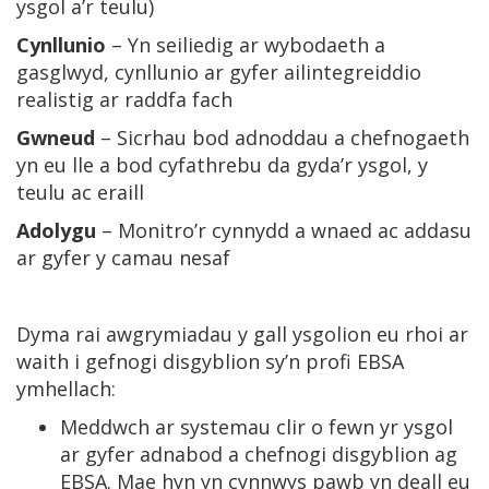
ysgol a’r teulu)
Cynllunio
– Yn seiliedig ar wybodaeth a
gasglwyd, cynllunio ar gyfer ailintegreiddio
realistig ar raddfa fach
Gwneud
– Sicrhau bod adnoddau a chefnogaeth
yn eu lle a bod cyfathrebu da gyda’r ysgol, y
teulu ac eraill
Adolygu
– Monitro’r cynnydd a wnaed ac addasu
ar gyfer y camau nesaf
Dyma rai awgrymiadau y gall ysgolion eu rhoi ar
waith i gefnogi disgyblion sy’n profi EBSA
ymhellach:
Meddwch ar systemau clir o fewn yr ysgol
ar gyfer adnabod a chefnogi disgyblion ag
EBSA. Mae hyn yn cynnwys pawb yn deall eu