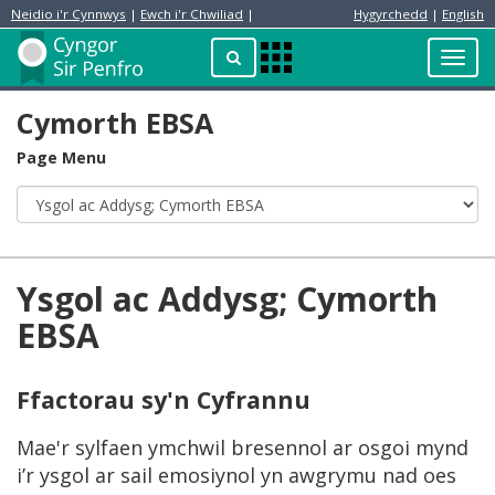
Neidio i'r Cynnwys
|
Ewch i'r Chwiliad
|
Hygyrchedd
|
English
Preswylydd
Chwilio
Toggl
Apps
navig
Menu
Cymorth EBSA
Page Menu
Ysgol ac Addysg; Cymorth
EBSA
Ffactorau sy'n Cyfrannu
Mae'r sylfaen ymchwil bresennol ar osgoi mynd
i’r ysgol ar sail emosiynol yn awgrymu nad oes