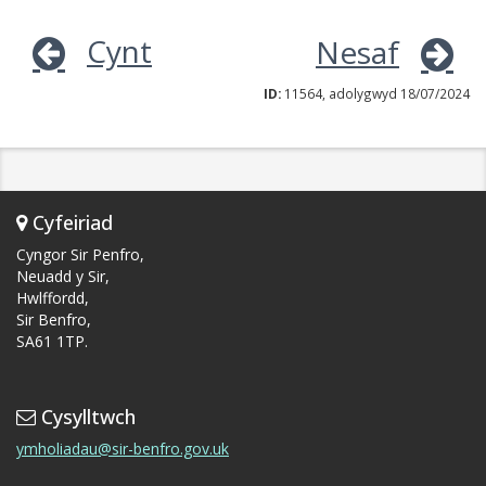
Cynt
Nesaf
ID:
11564, adolygwyd 18/07/2024
Cyfeiriad
Cyngor Sir Penfro,
Neuadd y Sir,
Hwlffordd,
Sir Benfro,
SA61 1TP.
Cysylltwch
ymholiadau@sir-benfro.gov.uk