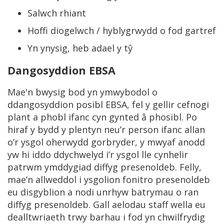
Salwch rhiant
Hoffi diogelwch / hyblygrwydd o fod gartref
Yn ynysig, heb adael y tŷ
Dangosyddion EBSA
Mae'n bwysig bod yn ymwybodol o
ddangosyddion posibl EBSA, fel y gellir cefnogi
plant a phobl ifanc cyn gynted â phosibl. Po
hiraf y bydd y plentyn neu’r person ifanc allan
o’r ysgol oherwydd gorbryder, y mwyaf anodd
yw hi iddo ddychwelyd i’r ysgol lle cynhelir
patrwm ymddygiad diffyg presenoldeb. Felly,
mae’n allweddol i ysgolion fonitro presenoldeb
eu disgyblion a nodi unrhyw batrymau o ran
diffyg presenoldeb. Gall aelodau staff wella eu
dealltwriaeth trwy barhau i fod yn chwilfrydig