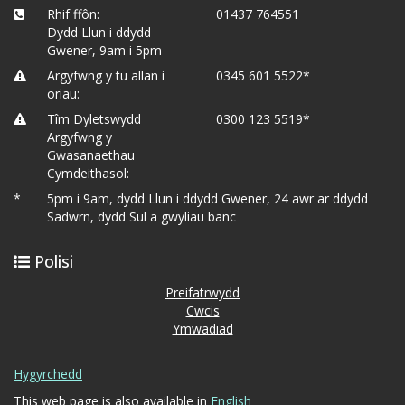
Rhif ffôn:
01437 764551
Dydd Llun i ddydd
Gwener, 9am i 5pm
Argyfwng y tu allan i
0345 601 5522*
oriau:
Tîm Dyletswydd
0300 123 5519*
Argyfwng y
Gwasanaethau
Cymdeithasol:
*
5pm i 9am, dydd Llun i ddydd Gwener, 24 awr ar ddydd
Sadwrn, dydd Sul a gwyliau banc
Polisi
Preifatrwydd
Cwcis
Ymwadiad
Hygyrchedd
This web page is also available in
English