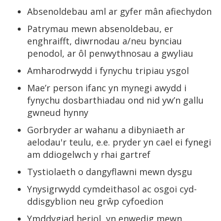
Absenoldebau aml ar gyfer mân afiechydon
Patrymau mewn absenoldebau, er
enghraifft, diwrnodau a/neu bynciau
penodol, ar ôl penwythnosau a gwyliau
Amharodrwydd i fynychu tripiau ysgol
Mae’r person ifanc yn mynegi awydd i
fynychu dosbarthiadau ond nid yw’n gallu
gwneud hynny
Gorbryder ar wahanu a dibyniaeth ar
aelodau'r teulu, e.e. pryder yn cael ei fynegi
am ddiogelwch y rhai gartref
Tystiolaeth o dangyflawni mewn dysgu
Ynysigrwydd cymdeithasol ac osgoi cyd-
ddisgyblion neu grŵp cyfoedion
Ymddygiad heriol, yn enwedig mewn