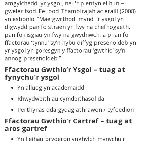
amgylchedd, yr ysgol, neu'r plentyn ei hun –
gweler isod. Fel bod Thambirajah ac eraill (2008)
yn esbonio: “Mae gwrthod mynd i’r ysgol yn
digwydd pan fo straen yn fwy na chefnogaeth,
pan fo risgiau yn fwy na gwydnwch, a phan fo
ffactorau ‘tynnu’ sy’n hybu diffyg presenoldeb yn
yr ysgol yn goresgyn y ffactorau ‘gwthio’ sy’n
annog presenoldeb.”
Ffactorau Gwthio’r Ysgol
– tuag at
fynychu'r ysgol
Yn alluog yn academaidd
Rhwydweithiau cymdeithasol da
Perthynas dda gydag athrawon / cyfoedion
Ffactorau Gwthio’r Cartref
– tuag at
aros gartref
Yn lleihau pryderon ynghylch mynychu'r