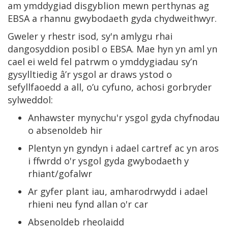
am ymddygiad disgyblion mewn perthynas ag
EBSA a rhannu gwybodaeth gyda chydweithwyr.
Gweler y rhestr isod, sy'n amlygu rhai
dangosyddion posibl o EBSA. Mae hyn yn aml yn
cael ei weld fel patrwm o ymddygiadau sy’n
gysylltiedig â’r ysgol ar draws ystod o
sefyllfaoedd a all, o’u cyfuno, achosi gorbryder
sylweddol:
Anhawster mynychu'r ysgol gyda chyfnodau
o absenoldeb hir
Plentyn yn gyndyn i adael cartref ac yn aros
i ffwrdd o'r ysgol gyda gwybodaeth y
rhiant/gofalwr
Ar gyfer plant iau, amharodrwydd i adael
rhieni neu fynd allan o'r car
Absenoldeb rheolaidd