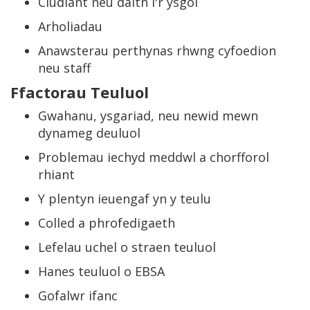
Cludiant neu daith i'r ysgol
Arholiadau
Anawsterau perthynas rhwng cyfoedion
neu staff
Ffactorau Teuluol
Gwahanu, ysgariad, neu newid mewn
dynameg deuluol
Problemau iechyd meddwl a chorfforol
rhiant
Y plentyn ieuengaf yn y teulu
Colled a phrofedigaeth
Lefelau uchel o straen teuluol
Hanes teuluol o EBSA
Gofalwr ifanc