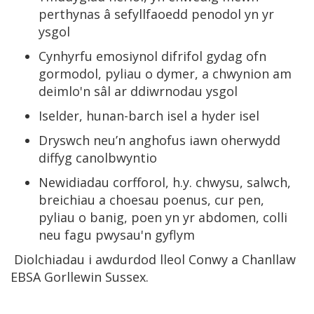
perthynas â sefyllfaoedd penodol yn yr
ysgol
Cynhyrfu emosiynol difrifol gydag ofn
gormodol, pyliau o dymer, a chwynion am
deimlo'n sâl ar ddiwrnodau ysgol
Iselder, hunan-barch isel a hyder isel
Dryswch neu’n anghofus iawn oherwydd
diffyg canolbwyntio
Newidiadau corfforol, h.y. chwysu, salwch,
breichiau a choesau poenus, cur pen,
pyliau o banig, poen yn yr abdomen, colli
neu fagu pwysau'n gyflym
Diolchiadau i awdurdod lleol Conwy a Chanllaw
EBSA Gorllewin Sussex.