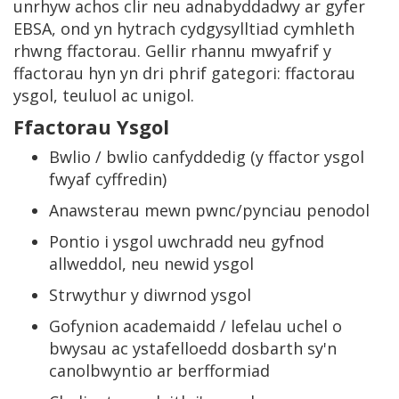
unrhyw achos clir neu adnabyddadwy ar gyfer
EBSA, ond yn hytrach cydgysylltiad cymhleth
rhwng ffactorau. Gellir rhannu mwyafrif y
ffactorau hyn yn dri phrif gategori: ffactorau
ysgol, teuluol ac unigol.
Ffactorau Ysgol
Bwlio / bwlio canfyddedig (y ffactor ysgol
fwyaf cyffredin)
Anawsterau mewn pwnc/pynciau penodol
Pontio i ysgol uwchradd neu gyfnod
allweddol, neu newid ysgol
Strwythur y diwrnod ysgol
Gofynion academaidd / lefelau uchel o
bwysau ac ystafelloedd dosbarth sy'n
canolbwyntio ar berfformiad