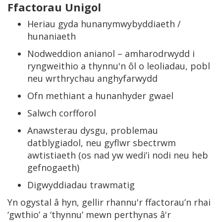
Ffactorau Unigol
Heriau gyda hunanymwybyddiaeth /
hunaniaeth
Nodweddion anianol – amharodrwydd i
ryngweithio a thynnu'n ôl o leoliadau, pobl
neu wrthrychau anghyfarwydd
Ofn methiant a hunanhyder gwael
Salwch corfforol
Anawsterau dysgu, problemau
datblygiadol, neu gyflwr sbectrwm
awtistiaeth (os nad yw wedi’i nodi neu heb
gefnogaeth)
Digwyddiadau trawmatig
Yn ogystal â hyn, gellir rhannu'r ffactorau’n rhai
‘gwthio’ a ‘thynnu’ mewn perthynas â'r