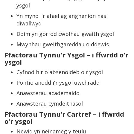
ysgol
Yn mynd i'r afael ag anghenion nas
diwallwyd
Ddim yn gorfod cwblhau gwaith ysgol
Mwynhau gweithgareddau o ddewis
Ffactorau Tynnu'r Ysgol
– i ffwrdd o'r
ysgol
Cyfnod hir o absenoldeb o'r ysgol
Pontio anodd i'r ysgol uwchradd
Anawsterau academaidd
Anawsterau cymdeithasol
Ffactorau Tynnu’r Cartref
– i ffwrdd
o'r ysgol
Newid yn neinameg y teulu