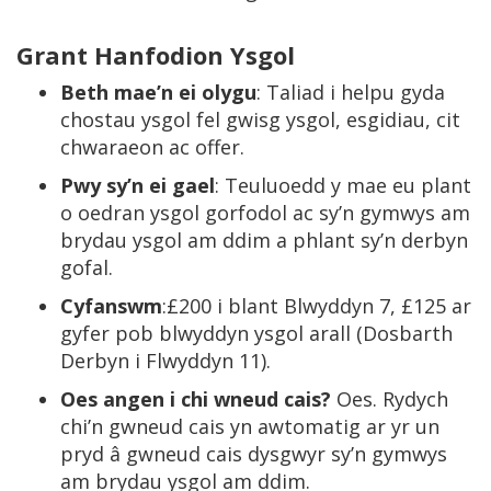
Grant Hanfodion Ysgol
Beth mae’n ei olygu
: Taliad i helpu gyda
chostau ysgol fel gwisg ysgol, esgidiau, cit
chwaraeon ac offer.
Pwy sy’n ei gael
: Teuluoedd y mae eu plant
o oedran ysgol gorfodol ac sy’n gymwys am
brydau ysgol am ddim a phlant sy’n derbyn
gofal.
Cyfanswm
:£200 i blant Blwyddyn 7, £125 ar
gyfer pob blwyddyn ysgol arall (Dosbarth
Derbyn i Flwyddyn 11).
Oes angen i chi wneud cais?
Oes. Rydych
chi’n gwneud cais yn awtomatig ar yr un
pryd â gwneud cais dysgwyr sy’n gymwys
am brydau ysgol am ddim.