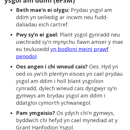
ysgol am ddim (eFSM)
Beth mae’n ei olygu:
Prydau ysgol am
ddim yn seiliedig ar incwm neu fudd-
daliadau eich cartref.
Pwy sy’n ei gael:
Plant ysgol gynradd neu
uwchradd sy’n mynychu llawn amser y mae
eu teuluoedd
yn bodloni meini prawf
penodol
.
Oes angen i chi wneud cais?
Oes. Hyd yn
oed os yw’ch plentyn eisoes yn cael prydau
ysgol am ddim i holl blant ysgolion
cynradd, dylech wneud cais dysgwyr sy’n
gymwys am brydau ysgol am ddim i
ddatgloi cymorth ychwanegol.
Pam ymgeisio?
Os ydych chi’n gymwys,
byddwch chi hefyd yn cael mynediad at y
Grant Hanfodion Ysgol.