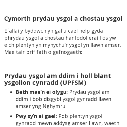
Cymorth prydau ysgol a chostau ysgol
Efallai y byddwch yn gallu cael help gyda
phrydau ysgol a chostau hanfodol eraill os yw
eich plentyn yn mynychu’r ysgol yn llawn amser.
Mae tair prif fath o gefnogaeth:
Prydau ysgol am ddim i holl blant
ysgolion cynradd (UPFSM)
Beth mae’n ei olygu:
Prydau ysgol am
ddim i bob disgybl ysgol gynradd llawn
amser yng Nghymru.
Pwy sy’n ei gael:
Pob plentyn ysgol
gynradd mewn addysg amser llawn, waeth