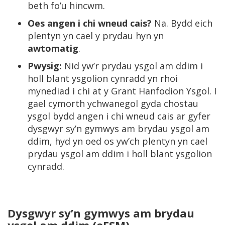
beth fo’u hincwm.
Oes angen i chi wneud cais?
Na. Bydd eich
plentyn yn cael y prydau hyn yn
awtomatig
.
Pwysig:
Nid yw’r prydau ysgol am ddim i
holl blant ysgolion cynradd yn rhoi
mynediad i chi at y Grant Hanfodion Ysgol. I
gael cymorth ychwanegol gyda chostau
ysgol bydd angen i chi wneud cais ar gyfer
dysgwyr sy’n gymwys am brydau ysgol am
ddim, hyd yn oed os yw’ch plentyn yn cael
prydau ysgol am ddim i holl blant ysgolion
cynradd.
Dysgwyr sy’n gymwys am brydau