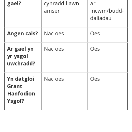
gael?
cynradd llawn
ar
amser
incwm/budd-
daliadau
Angen cais?
Nac oes
Oes
Ar gael yn
Nac oes
Oes
yr ysgol
uwchradd?
Yn datgloi
Nac oes
Oes
Grant
Hanfodion
Ysgol?