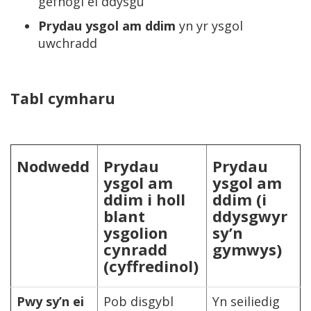
gefnogi ei ddysgu
Prydau ysgol am ddim
yn yr ysgol
uwchradd
Tabl cymharu
Nodwedd
Prydau
Prydau
ysgol am
ysgol am
ddim i holl
ddim (i
blant
ddysgwyr
ysgolion
sy’n
cynradd
gymwys)
(cyffredinol)
Pwy sy’n ei
Pob disgybl
Yn seiliedig