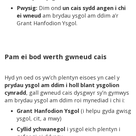
Pwysig:
Dim ond
un cais sydd angen i chi
ei wneud
am brydau ysgol am ddim a’r
Grant Hanfodion Ysgol.
Pam ei bod werth gwneud cais
Hyd yn oed os yw’ch plentyn eisoes yn cael y
prydau ysgol am ddim i holl blant ysgolion
cynradd
, gall gwneud cais dysgwyr sy’n gymwys
am brydau ysgol am ddim roi mynediad i chi i:
Grant Hanfodion Ysgol
(i helpu gyda gwisg
ysgol, cit, a mwy)
Cyllid ychwanegol
i ysgol eich plentyn i