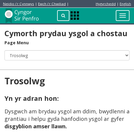
Neidio i'r Cynnwys
|
Ewch i'r Chwiliad
|
Hygyrchedd
|
English
Preswylydd
Chwilio
Toggl
Apps
navig
Menu
Cymorth prydau ysgol a chostau
Page Menu
Trosolwg
Yn yr adran hon:
Dysgwch am brydau ysgol am ddim, bwydlenni a
grantiau i helpu gyda hanfodion ysgol ar gyfer
disgyblion amser llawn.