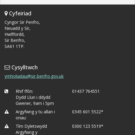
Cyfeiriad
Cyngor Sir Penfro,
Neuadd y Sir,
Hwlffordd,
Sir Benfro,
SA61 1TP.
Cysylltwch
ymholiadau@sir-benfro.gov.uk
Rhif ffôn:
01437 764551
Dydd Llun i ddydd
Gwener, 9am i 5pm
Argyfwng y tu allan i
0345 601 5522*
oriau:
Tîm Dyletswydd
0300 123 5519*
Argyfwng y