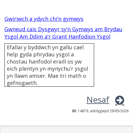
Gwiriwch a ydych chi’n gymwys
Gwneud cais Dysgwyr sy’n Gymwys am Brydau
Ysgol Am Ddim a’r Grant Hanfodion Ysgol
Efallai y byddwch yn gallu cael
help gyda phrydau ysgol a
chostau hanfodol eraill os yw
eich plentyn yn mynychu’r ysgol
yn llawn amser. Mae tri math o
gefnogaeth.
Nesaf
ID:
14879, adolygwyd 29/05/2026