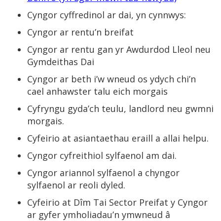
Cyngor cyffredinol ar dai, yn cynnwys:
Cyngor ar rentu’n breifat
Cyngor ar rentu gan yr Awdurdod Lleol neu
Gymdeithas Dai
Cyngor ar beth i’w wneud os ydych chi’n
cael anhawster talu eich morgais
Cyfryngu gyda’ch teulu, landlord neu gwmni
morgais.
Cyfeirio at asiantaethau eraill a allai helpu.
Cyngor cyfreithiol sylfaenol am dai.
Cyngor ariannol sylfaenol a chyngor
sylfaenol ar reoli dyled.
Cyfeirio at Dîm Tai Sector Preifat y Cyngor
ar gyfer ymholiadau’n ymwneud â