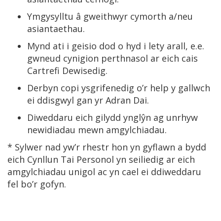
Ymgysylltu â gweithwyr cymorth a/neu
asiantaethau.
Mynd ati i geisio dod o hyd i lety arall, e.e.
gwneud cynigion perthnasol ar eich cais
Cartrefi Dewisedig.
Derbyn copi ysgrifenedig o’r help y gallwch
ei ddisgwyl gan yr Adran Dai.
Diweddaru eich gilydd ynglŷn ag unrhyw
newidiadau mewn amgylchiadau.
* Sylwer nad yw’r rhestr hon yn gyflawn a bydd
eich Cynllun Tai Personol yn seiliedig ar eich
amgylchiadau unigol ac yn cael ei ddiweddaru
fel bo’r gofyn.