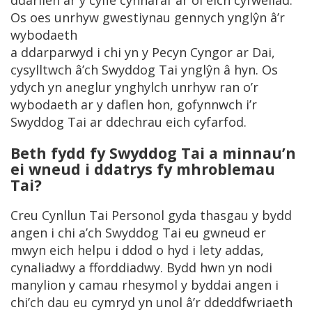
ddarllen ar y cyfle cynharaf ar ôl eich cyfweliad.
Os oes unrhyw gwestiynau gennych ynglŷn â’r
wybodaeth
a ddarparwyd i chi yn y Pecyn Cyngor ar Dai,
cysylltwch â’ch Swyddog Tai ynglŷn â hyn. Os
ydych yn aneglur ynghylch unrhyw ran o’r
wybodaeth ar y daflen hon, gofynnwch i’r
Swyddog Tai ar ddechrau eich cyfarfod.
Beth fydd fy Swyddog Tai a minnau’n
ei wneud i ddatrys fy mhroblemau
Tai?
Creu Cynllun Tai Personol gyda thasgau y bydd
angen i chi a’ch Swyddog Tai eu gwneud er
mwyn eich helpu i ddod o hyd i lety addas,
cynaliadwy a fforddiadwy. Bydd hwn yn nodi
manylion y camau rhesymol y byddai angen i
chi’ch dau eu cymryd yn unol â’r ddeddfwriaeth