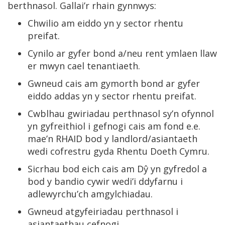
berthnasol. Gallai’r rhain gynnwys:
Chwilio am eiddo yn y sector rhentu
preifat.
Cynilo ar gyfer bond a/neu rent ymlaen llaw
er mwyn cael tenantiaeth.
Gwneud cais am gymorth bond ar gyfer
eiddo addas yn y sector rhentu preifat.
Cwblhau gwiriadau perthnasol sy’n ofynnol
yn gyfreithiol i gefnogi cais am fond e.e.
mae’n RHAID bod y landlord/asiantaeth
wedi cofrestru gyda Rhentu Doeth Cymru.
Sicrhau bod eich cais am Dŷ yn gyfredol a
bod y bandio cywir wedi’i ddyfarnu i
adlewyrchu’ch amgylchiadau.
Gwneud atgyfeiriadau perthnasol i
asiantaethau cefnogi.