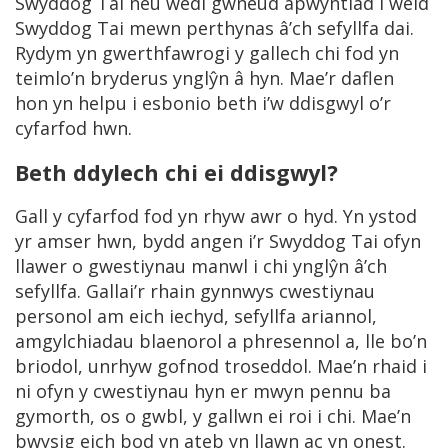
Swyddog Tai neu wedi gwneud apwyntiad i weld
Swyddog Tai mewn perthynas â’ch sefyllfa dai.
Rydym yn gwerthfawrogi y gallech chi fod yn
teimlo’n bryderus ynglŷn â hyn. Mae’r daflen
hon yn helpu i esbonio beth i’w ddisgwyl o’r
cyfarfod hwn.
Beth ddylech chi ei ddisgwyl?
Gall y cyfarfod fod yn rhyw awr o hyd. Yn ystod
yr amser hwn, bydd angen i’r Swyddog Tai ofyn
llawer o gwestiynau manwl i chi ynglŷn â’ch
sefyllfa. Gallai’r rhain gynnwys cwestiynau
personol am eich iechyd, sefyllfa ariannol,
amgylchiadau blaenorol a phresennol a, lle bo’n
briodol, unrhyw gofnod troseddol. Mae’n rhaid i
ni ofyn y cwestiynau hyn er mwyn pennu ba
gymorth, os o gwbl, y gallwn ei roi i chi. Mae’n
bwysig eich bod yn ateb yn llawn ac yn onest.