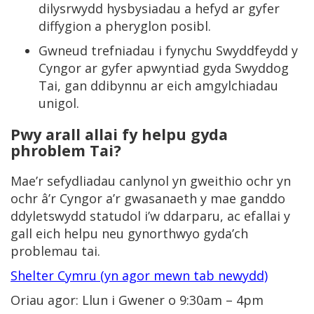
dilysrwydd hysbysiadau a hefyd ar gyfer
diffygion a pheryglon posibl.
Gwneud trefniadau i fynychu Swyddfeydd y
Cyngor ar gyfer apwyntiad gyda Swyddog
Tai, gan ddibynnu ar eich amgylchiadau
unigol.
Pwy arall allai fy helpu gyda
phroblem Tai?
Mae’r sefydliadau canlynol yn gweithio ochr yn
ochr â’r Cyngor a’r gwasanaeth y mae ganddo
ddyletswydd statudol i’w ddarparu, ac efallai y
gall eich helpu neu gynorthwyo gyda’ch
problemau tai.
Shelter Cymru (yn agor mewn tab newydd)
Oriau agor: Llun i Gwener o 9:30am – 4pm