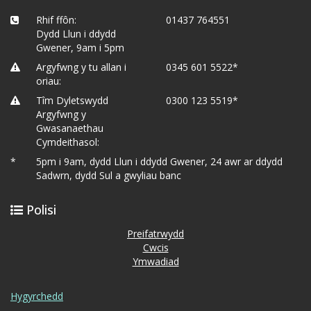
Rhif ffôn:
01437 764551
Dydd Llun i ddydd
Gwener, 9am i 5pm
Argyfwng y tu allan i
0345 601 5522*
oriau:
Tîm Dyletswydd
0300 123 5519*
Argyfwng y
Gwasanaethau
Cymdeithasol:
*
5pm i 9am, dydd Llun i ddydd Gwener, 24 awr ar ddydd
Sadwrn, dydd Sul a gwyliau banc
Polisi
Preifatrwydd
Cwcis
Ymwadiad
Hygyrchedd