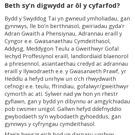
Beth sy’n digwydd ar ôl y cyfarfod?
Bydd y Swyddog Tai yn gwneud ymholiadau, gan
gynnwys, lle bo’n berthnasol, gwiriadau gyda’r
Adran Gwaith a Phensiynau, Adrannau eraill y
Cyngor e.e. Gwasanaethau Cymdeithasol,
Addysg, Meddygon Teulu a Gweithwyr Gofal
Iechyd Proffesiynol eraill, landlordiaid blaenorol
a phresennol, asiantaethau credyd ac adrannau
eraill y llywodraeth e.e. y Gwasanaeth Prawf, yr
Heddlu a hefyd unrhyw un o’ch rhwydwaith
cefnogi e.e. teulu, ffrindiau, gofalwyr/gweithwyr
cymorth ac ati. Sylwer nad yw hon yn rhestr
gyflawn, gan y bydd yn dibynnu ar amgylchiadau
pob cwsmer unigol. Gallwn hefyd ddefnyddio
gwybodaeth sy’n wybodaeth gyhoeddus, gan
gynnwys y cyfryngau cymdeithasol.
Mae’n bwysig eich bod yn darparu unrhyw