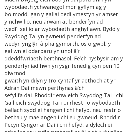
wybodaeth ychwanegol mor gyflym ag y
bo modd, gan y gallai oedi ymestyn yr amser
ymchwilio, neu arwain at benderfyniad
wedi’i seilio ar wybodaeth anghyflawn. Bydd y
Swyddog Tai yn gwneud penderfyniad
wedyn ynglŷn â pha gymorth, os o gwbl, y
gallwn ei ddarparu yn unol â’r
ddeddfwriaeth berthnasol. Fe’ch hysbysir am y
penderfyniad hwn yn ysgrifenedig cyn pen 10
diwrnod
gwaith yn dilyn y tro cyntaf yr aethoch at yr
Adran Dai mewn perthynas â’ch
sefyllfa dai. Rhoddir enw eich Swyddog Tai i chi.
Gall eich Swyddog Tai roi rhestr o wybodaeth
bellach sydd ei hangen i chi hefyd, neu restr o
bethau y mae angen i chi eu gwneud. Rhoddir
Pecyn Cyngor ar Dai i chi hefyd, a dylech ei