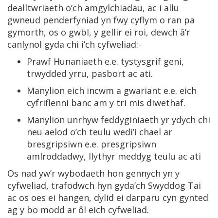
dealltwriaeth o’ch amgylchiadau, ac i allu
gwneud penderfyniad yn fwy cyflym o ran pa
gymorth, os o gwbl, y gellir ei roi, dewch â’r
canlynol gyda chi i’ch cyfweliad:-
Prawf Hunaniaeth e.e. tystysgrif geni,
trwydded yrru, pasbort ac ati.
Manylion eich incwm a gwariant e.e. eich
cyfriflenni banc am y tri mis diwethaf.
Manylion unrhyw feddyginiaeth yr ydych chi
neu aelod o’ch teulu wedi’i chael ar
bresgripsiwn e.e. presgripsiwn
amlroddadwy, llythyr meddyg teulu ac ati
Os nad yw’r wybodaeth hon gennych yn y
cyfweliad, trafodwch hyn gyda’ch Swyddog Tai
ac os oes ei hangen, dylid ei darparu cyn gynted
ag y bo modd ar ôl eich cyfweliad.