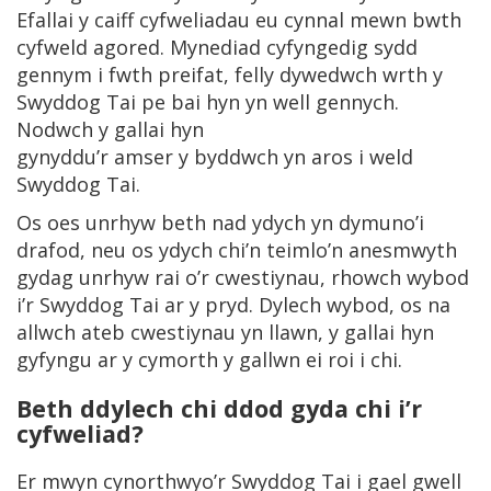
Efallai y caiff cyfweliadau eu cynnal mewn bwth
cyfweld agored. Mynediad cyfyngedig sydd
gennym i fwth preifat, felly dywedwch wrth y
Swyddog Tai pe bai hyn yn well gennych.
Nodwch y gallai hyn
gynyddu’r amser y byddwch yn aros i weld
Swyddog Tai.
Os oes unrhyw beth nad ydych yn dymuno’i
drafod, neu os ydych chi’n teimlo’n anesmwyth
gydag unrhyw rai o’r cwestiynau, rhowch wybod
i’r Swyddog Tai ar y pryd. Dylech wybod, os na
allwch ateb cwestiynau yn llawn, y gallai hyn
gyfyngu ar y cymorth y gallwn ei roi i chi.
Beth ddylech chi ddod gyda chi i’r
cyfweliad?
Er mwyn cynorthwyo’r Swyddog Tai i gael gwell