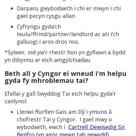
Darparu gwybodaeth i chi er mwyn i chi
gael pecyn cysgu allan.
Cyfryngu gyda’ch
teulu/ffrind/partner/landlord ac ati i’ch
galluogi i aros dros nos.
*Sylwer, nid yw’r rhestr hon yn gyflawn a bydd
yn dibynnu ar eich amgylchiadau
.
Beth all y Cyngor ei wneud i’m helpu
gyda fy mhroblemau tai?
Efallai y gall Swyddog Tai eich helpu gyda’r
canlynol:
Llenwi ffurflen Gais am Dŷ i ymuno â
chofrestr Tai y Cyngor. I gael mwy o
wybodaeth, ewch i
Cartrefi Dewisedig Sir
Benfro (yn agor mewn tab newydd)