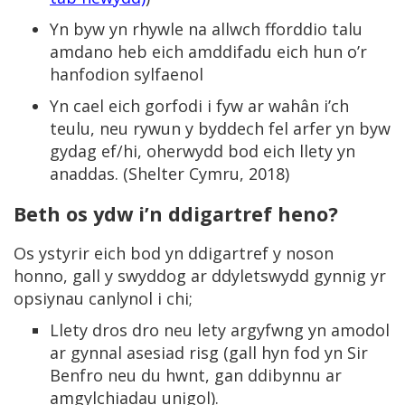
Yn byw yn rhywle na allwch fforddio talu
amdano heb eich amddifadu eich hun o’r
hanfodion sylfaenol
Yn cael eich gorfodi i fyw ar wahân i’ch
teulu, neu rywun y byddech fel arfer yn byw
gydag ef/hi, oherwydd bod eich llety yn
anaddas. (Shelter Cymru, 2018)
Beth os ydw i’n ddigartref heno?
Os ystyrir eich bod yn ddigartref y noson
honno, gall y swyddog ar ddyletswydd gynnig yr
opsiynau canlynol i chi;
Llety dros dro neu lety argyfwng yn amodol
ar gynnal asesiad risg (gall hyn fod yn Sir
Benfro neu du hwnt, gan ddibynnu ar
amgylchiadau unigol).