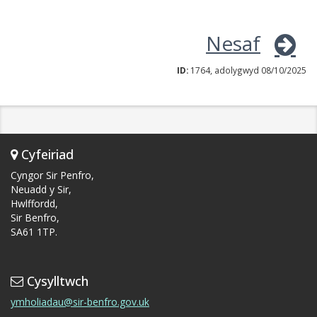
Nesaf
ID:
1764, adolygwyd 08/10/2025
Cyfeiriad
Cyngor Sir Penfro,
Neuadd y Sir,
Hwlffordd,
Sir Benfro,
SA61 1TP.
Cysylltwch
ymholiadau@sir-benfro.gov.uk