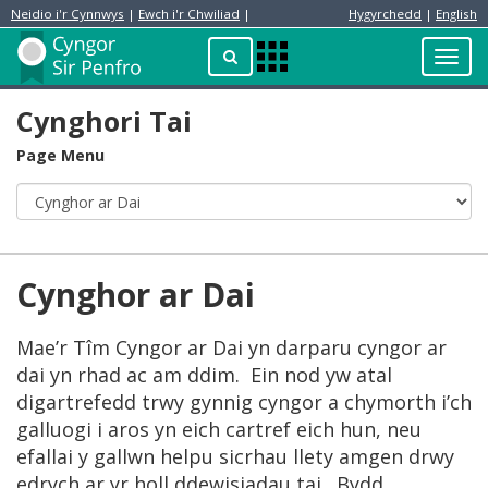
Neidio i'r Cynnwys
|
Ewch i'r Chwiliad
|
Hygyrchedd
|
English
Preswylydd
Chwilio
Toggl
Apps
navig
Menu
Cynghori Tai
Page Menu
Cynghor ar Dai
Mae’r Tîm Cyngor ar Dai yn darparu cyngor ar
dai yn rhad ac am ddim. Ein nod yw atal
digartrefedd trwy gynnig cyngor a chymorth i’ch
galluogi i aros yn eich cartref eich hun, neu
efallai y gallwn helpu sicrhau llety amgen drwy
edrych ar yr holl ddewisiadau tai. Bydd