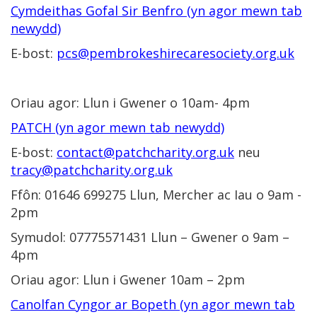
Cymdeithas Gofal Sir Benfro (yn agor mewn tab
newydd)
E-bost:
pcs@pembrokeshirecaresociety.org.uk
Oriau agor: Llun i Gwener o 10am- 4pm
PATCH (yn agor mewn tab newydd)
E-bost:
contact@patchcharity.org.uk
neu
tracy@patchcharity.org.uk
Ffôn: 01646 699275 Llun, Mercher ac Iau o 9am -
2pm
Symudol: 07775571431 Llun – Gwener o 9am –
4pm
Oriau agor: Llun i Gwener 10am – 2pm
Canolfan Cyngor ar Bopeth (yn agor mewn tab