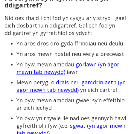
ddigartref?
Nid oes rhaid i chi fod yn cysgu ar y stryd i gael
eich dosbarthu’n ddigartref. Gallech fod yn
ddigartref yn gyfreithiol os ydych:
Yn aros dros dro gyda ffrindiau neu deulu
Yn aros mewn hostel neu wely a brecwast
Yn byw mewn amodau
gorlawn (yn agor
mewn tab newydd)
iawn
Mewn perygl o
drais neu gamdriniaeth (yn
agor mewn tab newydd)
yn eich cartref
Yn byw mewn amodau gwael sy’n effeithio
ar eich iechyd
Yn byw yn rhywle lle nad oes gennych hawl
gyfreithiol i fyw (e.e.
sgwat (yn agor mewn
tab newydd)
)