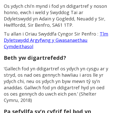
Os ydych chi’n mynd i fod yn ddigartref y noson
honno, ewch i weld y Swyddog Tai ar
Ddyletswydd yn Adain y Gogledd, Neuadd y Sir,
Hwlffordd, Sir Benfro, SA61 1TP.
Tu allan i Oriau Swyddfa Cyngor Sir Penfro :
Tîm
Dyletswydd Argyfwng y Gwasanaethau
Cymdeithasol
Beth yw digartrefedd?
‘Gallech fod yn ddigartref os ydych yn cysgu ar y
stryd, os nad oes gennych hawliau i aros lle yr
ydych chi, neu os ydych yn byw mewn tŷ sy’n
anaddas. Gallwch fod yn ddigartref hyd yn oed
os oes gennych do uwch eich pen.’ (Shelter
Cymru, 2018)
Pa sefyllfa sy’n cyfrif fel bod yn