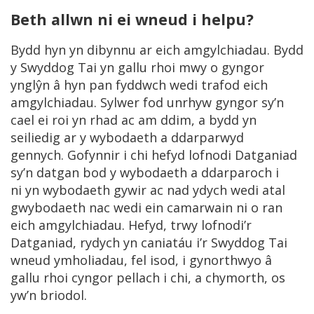
Beth allwn ni ei wneud i helpu?
Bydd hyn yn dibynnu ar eich amgylchiadau. Bydd
y Swyddog Tai yn gallu rhoi mwy o gyngor
ynglŷn â hyn pan fyddwch wedi trafod eich
amgylchiadau. Sylwer fod unrhyw gyngor sy’n
cael ei roi yn rhad ac am ddim, a bydd yn
seiliedig ar y wybodaeth a ddarparwyd
gennych. Gofynnir i chi hefyd lofnodi Datganiad
sy’n datgan bod y wybodaeth a ddarparoch i
ni yn wybodaeth gywir ac nad ydych wedi atal
gwybodaeth nac wedi ein camarwain ni o ran
eich amgylchiadau. Hefyd, trwy lofnodi’r
Datganiad, rydych yn caniatáu i’r Swyddog Tai
wneud ymholiadau, fel isod, i gynorthwyo â
gallu rhoi cyngor pellach i chi, a chymorth, os
yw’n briodol.