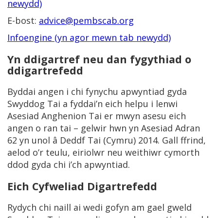
newydd)
E-bost:
advice@pembscab.org
Infoengine (yn agor mewn tab newydd)
Yn ddigartref neu dan fygythiad o
ddigartrefedd
Byddai angen i chi fynychu apwyntiad gyda
Swyddog Tai a fyddai’n eich helpu i lenwi
Asesiad Anghenion Tai er mwyn asesu eich
angen o ran tai – gelwir hwn yn Asesiad Adran
62 yn unol â Deddf Tai (Cymru) 2014. Gall ffrind,
aelod o’r teulu, eiriolwr neu weithiwr cymorth
ddod gyda chi i’ch apwyntiad.
Eich Cyfweliad Digartrefedd
Rydych chi naill ai wedi gofyn am gael gweld