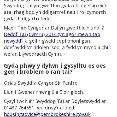
Swyddog Tai yn gweithio gyda chi i geisio eich
atal rhag bod yn ddigartref neu i roi cymorth
gyda’ch digartrefedd.
Mae’r Tîm Cyngor ar Dai yn gweithio’n unol â
Deddf Tai (Cymru) 2014 (yn agor mewn tab
newydd)
, a gellir gweld copi ohoni gan
ddefnyddio’r ddolen isod, a fydd yn mynd â chi i
wefan Llywodraeth Cymru:-
Gyda phwy y dylwn i gysylltu os oes
gen i broblem o ran tai?
Oriau Swyddfa Cyngor Sir Penfro
Llun i Gwener rhwng 9 a 5 o’r gloch.
Cysylltwch â’r Swyddog Tai ar Ddyletswydd ar
01437 764551 neu drwy’r e-bost
housingadvice@pembrokeshire.gov.uk