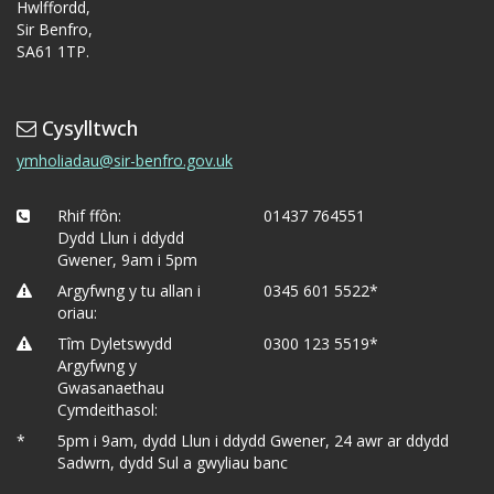
Hwlffordd,
Sir Benfro,
SA61 1TP.
Cysylltwch
ymholiadau@sir-benfro.gov.uk
Rhif ffôn:
01437 764551
Dydd Llun i ddydd
Gwener, 9am i 5pm
Argyfwng y tu allan i
0345 601 5522*
oriau:
Tîm Dyletswydd
0300 123 5519*
Argyfwng y
Gwasanaethau
Cymdeithasol:
*
5pm i 9am, dydd Llun i ddydd Gwener, 24 awr ar ddydd
Sadwrn, dydd Sul a gwyliau banc