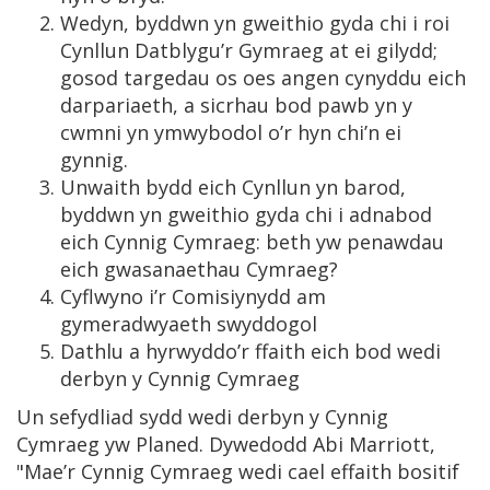
Wedyn, byddwn yn gweithio gyda chi i roi
Cynllun Datblygu’r Gymraeg at ei gilydd;
gosod targedau os oes angen cynyddu eich
darpariaeth, a sicrhau bod pawb yn y
cwmni yn ymwybodol o’r hyn chi’n ei
gynnig.
Unwaith bydd eich Cynllun yn barod,
byddwn yn gweithio gyda chi i adnabod
eich Cynnig Cymraeg: beth yw penawdau
eich gwasanaethau Cymraeg?
Cyflwyno i’r Comisiynydd am
gymeradwyaeth swyddogol
Dathlu a hyrwyddo’r ffaith eich bod wedi
derbyn y Cynnig Cymraeg
Un sefydliad sydd wedi derbyn y Cynnig
Cymraeg yw Planed. Dywedodd Abi Marriott,
"Mae’r Cynnig Cymraeg wedi cael effaith bositif