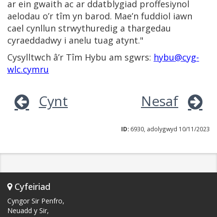
ar ein gwaith ac ar ddatblygiad proffesiynol
aelodau o’r tîm yn barod. Mae’n fuddiol iawn
cael cynllun strwythuredig a thargedau
cyraeddadwy i anelu tuag atynt."
Cysylltwch â’r Tîm Hybu am sgwrs:
hybu@cyg-
wlc.cymru
Cynt
Nesaf
ID:
6930, adolygwyd 10/11/2023
Cyfeiriad
Cyngor Sir Penfro,
Neuadd y Sir,