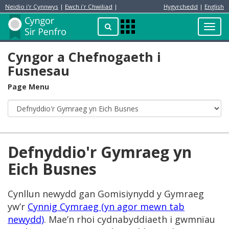
Neidio i'r Cynnwys
|
Ewch i'r Chwiliad
|
Hygyrchedd
|
English
Preswylydd
Chwilio
Toggl
Apps
navig
Menu
Cyngor a Chefnogaeth i
Fusnesau
Page Menu
Defnyddio'r Gymraeg yn
Eich Busnes
Cynllun newydd gan Gomisiynydd y Gymraeg
yw’r
Cynnig Cymraeg (yn agor mewn tab
newydd)
. Mae’n rhoi cydnabyddiaeth i gwmnïau