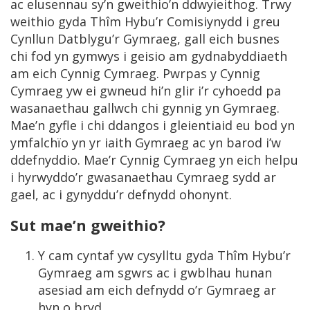
ac elusennau sy’n gweithio’n ddwyieithog. Trwy
weithio gyda Thîm Hybu’r Comisiynydd i greu
Cynllun Datblygu’r Gymraeg, gall eich busnes
chi fod yn gymwys i geisio am gydnabyddiaeth
am eich Cynnig Cymraeg. Pwrpas y Cynnig
Cymraeg yw ei gwneud hi’n glir i’r cyhoedd pa
wasanaethau gallwch chi gynnig yn Gymraeg.
Mae’n gyfle i chi ddangos i gleientiaid eu bod yn
ymfalchïo yn yr iaith Gymraeg ac yn barod i’w
ddefnyddio. Mae’r Cynnig Cymraeg yn eich helpu
i hyrwyddo’r gwasanaethau Cymraeg sydd ar
gael, ac i gynyddu’r defnydd ohonynt.
Sut mae’n gweithio?
Y cam cyntaf yw cysylltu gyda Thîm Hybu’r
Gymraeg am sgwrs ac i gwblhau hunan
asesiad am eich defnydd o’r Gymraeg ar
hyn o bryd.