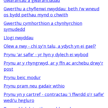
Gwarantau a gwarantiadau
Gwerthu a chyflenwi nwyddau: beth i'w wneud
os bydd pethau mynd o chwith
Gwerthu cymhorthion a chynhyrchion
symudedd
Llogi nwyddau
Olew a nwy - chi sy'n talu, a ydych yn ei gael?
Prynu 'ar safle' - yr hyn y dylech ei wybod
Prynu ar y rhyngrwyd, ar y ffn ac archebu drwy'r
post
Prynu beic modur
Prynu pram neu gadair wthio
Prynu yn y cartref - contractau 'i ffwrdd o'r safle'
wedi'u hegluro