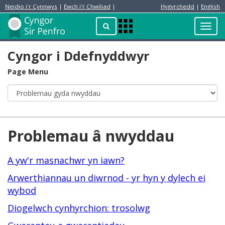
Neidio i'r Cynnwys
|
Ewch i'r Chwiliad
|
Hygyrchedd
|
English
Preswylydd
Chwilio
Toggl
Apps
navig
Menu
Cyngor i Ddefnyddwyr
Page Menu
Problemau â nwyddau
A yw'r masnachwr yn iawn?
Arwerthiannau un diwrnod - yr hyn y dylech ei
wybod
Diogelwch cynhyrchion: trosolwg