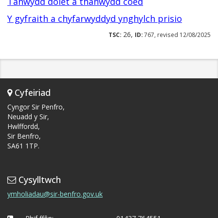
Tanwydd dolet a thanwydd coed
Y gyfraith a chyfarwyddyd ynghylch prisio
26,
TSC:
ID:
767, revised 12/08/2025
Cyfeiriad
Cyngor Sir Penfro,
Neuadd y Sir,
Hwlffordd,
Sir Benfro,
SA61 1TP.
Cysylltwch
ymholiadau@sir-benfro.gov.uk