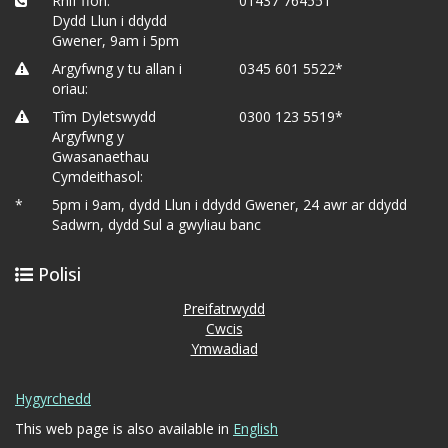
Rhif ffôn:
01437 764551
Dydd Llun i ddydd
Gwener, 9am i 5pm
Argyfwng y tu allan i
0345 601 5522*
oriau:
Tîm Dyletswydd
0300 123 5519*
Argyfwng y
Gwasanaethau
Cymdeithasol:
*
5pm i 9am, dydd Llun i ddydd Gwener, 24 awr ar ddydd
Sadwrn, dydd Sul a gwyliau banc
Polisi
Preifatrwydd
Cwcis
Ymwadiad
Hygyrchedd
This web page is also available in
English