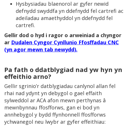
Hysbysiadau blaenorol ar gyfer newid
defnydd swyddfa yn ddefnydd fel cartrefi ac
adeiladau amaethyddol yn ddefnydd fel
cartrefi.
Gellir dod o hyd i ragor o arweiniad a chyngor
ar
Dudalen Cyngor Cynllunio Ffosffadau CNC
(yn agor mewn tab newydd)
.
Pa fath o ddatblygiad nad yw hyn yn
effeithio arno?
Gellir sgrinio’r datblygiadau canlynol allan fel
rhai nad ydynt yn debygol o gael effaith
sylweddol ar ACA afon mewn perthynas â
mewnbynnau ffosfforws, gan ei bod yn
annhebygol y bydd ffynhonnell ffosfforws
ychwanegol neu lwybr ar gyfer effeithiau: