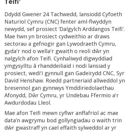
Teifi'
Ddydd Gwener 24 Tachwedd, lansiodd Cyfoeth
Naturiol Cymru (CNC) fenter aml-flwyddyn
newydd, sef prosiect ‘Dalgylch Arddangos Teifi’.
Mae hwn yn brosiect cydweithio ar draws
sectorau a gefnogir gan Lywodraeth Cymru,
gyda'r nod o wella'r gwaith o reoli dŵr yn
nalgylch afon Teifi. Cynhaliwyd digwyddiad
ymgysylltu â rhanddeiliaid i nodi lansiad y
prosiect, wedi'i gynnull gan Gadeirydd CNC, Syr
David Henshaw. Roedd partneriaid allweddol yn
bresennol gan gynnwys Ymddiriedolaethau
Afonydd, Dŵr Cymru, yr Undebau Ffermio a'r
Awdurdodau Lleol.
Mae afon Teifi mewn cyflwr anffafriol ac mae
data’n awgrymu bod gollyngiadau o waith trin
dŵr gwastraff yn cael effaith sylweddol ar yr