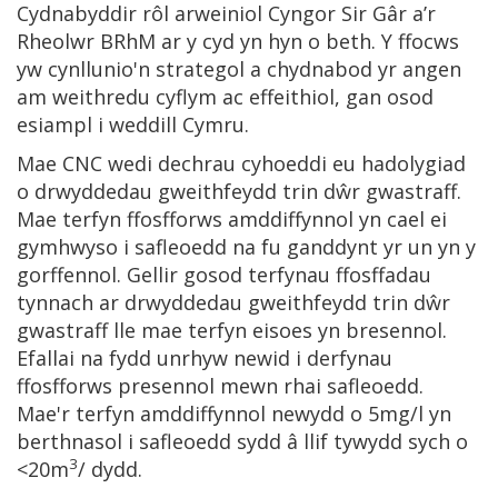
Cydnabyddir rôl arweiniol Cyngor Sir Gâr a’r
Rheolwr BRhM ar y cyd yn hyn o beth. Y ffocws
yw cynllunio'n strategol a chydnabod yr angen
am weithredu cyflym ac effeithiol, gan osod
esiampl i weddill Cymru.
Mae CNC wedi dechrau cyhoeddi eu hadolygiad
o drwyddedau gweithfeydd trin dŵr gwastraff.
Mae terfyn ffosfforws amddiffynnol yn cael ei
gymhwyso i safleoedd na fu ganddynt yr un yn y
gorffennol. Gellir gosod terfynau ffosffadau
tynnach ar drwyddedau gweithfeydd trin dŵr
gwastraff lle mae terfyn eisoes yn bresennol.
Efallai na fydd unrhyw newid i derfynau
ffosfforws presennol mewn rhai safleoedd.
Mae'r terfyn amddiffynnol newydd o 5mg/l yn
berthnasol i safleoedd sydd â llif tywydd sych o
3
<20m
/ dydd.