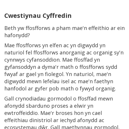
Cwestiynau Cyffredin
Beth yw ffosfforws a pham mae'n effeithio ar ein
hafonydd?
Mae ffosfforws yn elfen ac yn digwydd yn
naturiol fel ffosfforws anorganig ac organig sy'n
cynnwys cyfansoddion. Mae ffosffad yn
gyfansoddyn a dyma'r math o ffosfforws sydd
fwyaf ar gael yn fiolegol. Yn naturiol, mae'n
digwydd mewn lefelau isel ac mae'n faethyn
hanfodol ar gyfer pob math o fywyd organig.
Gall crynodiadau gormodol o ffosffad mewn
afonydd sbarduno proses a elwir yn
ewtroffeiddio. Mae'r broses hon yn cael
effeithiau dinistriol ar iechyd afonydd ac
ecosystemau dŵr. Gall maethynnau gormodol,