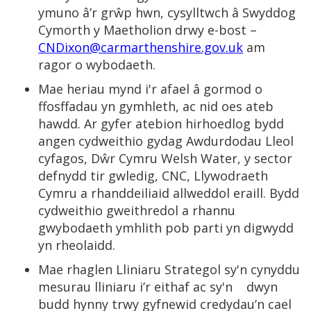
ymuno â’r grŵp hwn, cysylltwch â Swyddog
Cymorth y Maetholion drwy e-bost –
CNDixon@carmarthenshire.gov.uk
am
ragor o wybodaeth.
Mae heriau mynd i'r afael â gormod o
ffosffadau yn gymhleth, ac nid oes ateb
hawdd. Ar gyfer atebion hirhoedlog bydd
angen cydweithio gydag Awdurdodau Lleol
cyfagos, Dŵr Cymru Welsh Water, y sector
defnydd tir gwledig, CNC, Llywodraeth
Cymru a rhanddeiliaid allweddol eraill. Bydd
cydweithio gweithredol a rhannu
gwybodaeth ymhlith pob parti yn digwydd
yn rheolaidd.
Mae rhaglen Lliniaru Strategol sy'n cynyddu
mesurau lliniaru i’r eithaf ac sy'n dwyn
budd hynny trwy gyfnewid credydau’n cael