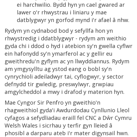
ei harchwilio. Bydd hyn yn cael gwared ar
lawer o'r rhwystrau i liniaru y mae
datblygwyr yn gorfod mynd i'r afael â nhw.
Rydym yn cydnabod bod y sefyllfa hon yn
rhwystredig i ddatblygwyr - rydym am weithio
gyda chi i ddod o hyd i atebion sy'n gwella cyflwr
ein hafonydd sy'n ymarferol ac y gellir eu
gweithredu'n gyflym ac yn llwyddiannus. Rydym
am ymgysylltu ag ystod eang o bobl sy'n
cynrychioli adeiladwyr tai, cyflogwyr, y sector
defnydd tir gwledig, preswylwyr, grwpiau
amgylcheddol a mwy i drafod y materion hyn.
Mae Cyngor Sir Penfro yn gweithio'n
rhagweithiol gyda'i Awdurdodau Cynllunio Lleol
cyfagos a sefydliadau eraill fel CNC a Dŵr Cymru
Welsh Wales i sicrhau y terfir gyn lleied â
phosibl a darparu ateb i'r mater digynsail hwn.