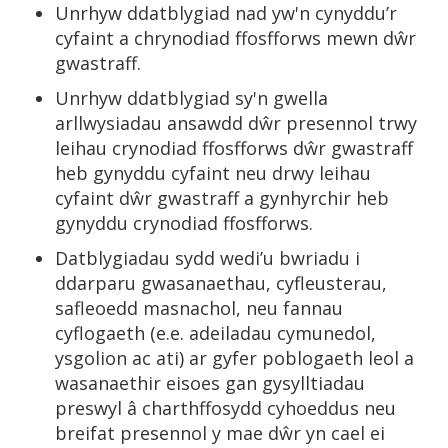
Unrhyw ddatblygiad nad yw'n cynyddu’r
cyfaint a chrynodiad ffosfforws mewn dŵr
gwastraff.
Unrhyw ddatblygiad sy'n gwella
arllwysiadau ansawdd dŵr presennol trwy
leihau crynodiad ffosfforws dŵr gwastraff
heb gynyddu cyfaint neu drwy leihau
cyfaint dŵr gwastraff a gynhyrchir heb
gynyddu crynodiad ffosfforws.
Datblygiadau sydd wedi’u bwriadu i
ddarparu gwasanaethau, cyfleusterau,
safleoedd masnachol, neu fannau
cyflogaeth (e.e. adeiladau cymunedol,
ysgolion ac ati) ar gyfer poblogaeth leol a
wasanaethir eisoes gan gysylltiadau
preswyl â charthffosydd cyhoeddus neu
breifat presennol y mae dŵr yn cael ei