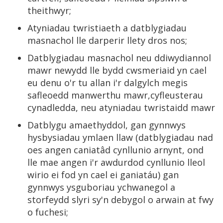
theithwyr;
Atyniadau twristiaeth a datblygiadau
masnachol lle darperir llety dros nos;
Datblygiadau masnachol neu ddiwydiannol
mawr newydd lle bydd cwsmeriaid yn cael
eu denu o'r tu allan i'r dalgylch megis
safleoedd manwerthu mawr,cyfleusterau
cynadledda, neu atyniadau twristaidd mawr
Datblygu amaethyddol, gan gynnwys
hysbysiadau ymlaen llaw (datblygiadau nad
oes angen caniatâd cynllunio arnynt, ond
lle mae angen i'r awdurdod cynllunio lleol
wirio ei fod yn cael ei ganiatáu) gan
gynnwys ysguboriau ychwanegol a
storfeydd slyri sy'n debygol o arwain at fwy
o fuchesi;