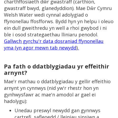
charthffosiaeth dŵr gwastraff (carthion,
gwastraff bwyd, glanedyddion). Mae Dŵr Cymru
Welsh Water wedi cynnal adolygiad o
ffynonellau ffosfforws. Bydd hyn yn helpu i oleuo
ein dull gweithredu yn well a rhoi gwybod i ni
ble i osod strategaethau lliniaru penodol.
Gallwch gyrchu'r data dosraniad ffynonellau
yma (yn agor mewn tab newydd
)
.
Pa fath o ddatblygiadau yr effeithir
arnynt?
Mae'r mathau o ddatblygiadau y gellir effeithio
arnynt yn cynnwys (nid yw'r rhestr hon yn
gynhwysfawr ac mae'n amodol ar gael ei
hadolygu):
Unedau preswyl newydd gan gynnwys
cartrefi, safleoedd / lleiniau sipsiwn a