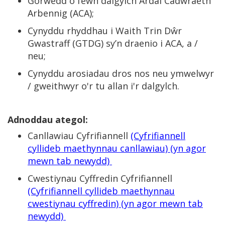
Gorwedd o fewn dalgylch Ardal Cadwraeth
Arbennig (ACA);
Cynyddu rhyddhau i Waith Trin Dŵr
Gwastraff (GTDG) sy’n draenio i ACA, a /
neu;
Cynyddu arosiadau dros nos neu ymwelwyr
/ gweithwyr o'r tu allan i'r dalgylch.
Adnoddau ategol:
Canllawiau Cyfrifiannell
(Cyfrifiannell
cyllideb maethynnau canllawiau) (yn agor
mewn tab newydd)
Cwestiynau Cyffredin Cyfrifiannell
(Cyfrifiannell cyllideb maethynnau
cwestiynau cyffredin) (yn agor mewn tab
newydd)