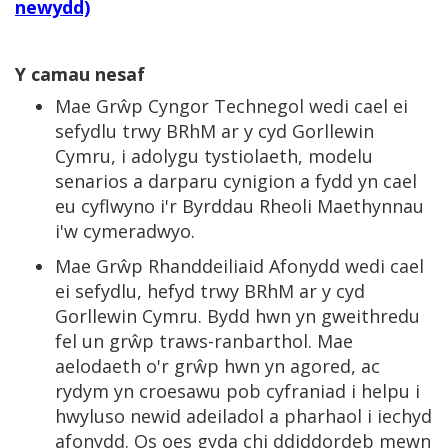
newydd)
Y camau nesaf
Mae Grŵp Cyngor Technegol wedi cael ei
sefydlu trwy BRhM ar y cyd Gorllewin
Cymru, i adolygu tystiolaeth, modelu
senarios a darparu cynigion a fydd yn cael
eu cyflwyno i'r Byrddau Rheoli Maethynnau
i'w cymeradwyo.
Mae Grŵp Rhanddeiliaid Afonydd wedi cael
ei sefydlu, hefyd trwy BRhM ar y cyd
Gorllewin Cymru. Bydd hwn yn gweithredu
fel un grŵp traws-ranbarthol. Mae
aelodaeth o'r grŵp hwn yn agored, ac
rydym yn croesawu pob cyfraniad i helpu i
hwyluso newid adeiladol a pharhaol i iechyd
afonydd. Os oes gyda chi ddiddordeb mewn