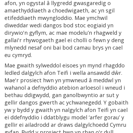
afon, yn ogystal â llygredd gwasgaredig o
amaethyddiaeth a choedwigaeth, ac yn sgil
etifeddiaeth mwyngloddio. Mae ymchwil
diweddar wedi dangos bod stoc eogiaid yn
dirywio'n gyflym, ac mae modelu’n rhagweld y
gallai'r rhywogaeth gael ei cholli o fewn y deng
mlynedd nesaf oni bai bod camau brys yn cael
eu cymryd.
Mae gwaith sylweddol eisoes yn mynd rhagddo
ledled dalgylch afon Teifi i wella ansawdd dŵr.
Mae'r prosiect hwn yn ymwneud â meddwl yn
wahanol a defnyddio atebion arloesol i wneud i
bethau ddigwydd, gan ganolbwyntio ar sut y
gellir dangos gwerth ac ychwanegedd. Y gobaith
yw y bydd y gwaith yn nalgylch afon Teifi yn cael
ei ddefnyddio i ddatblygu model ‘arfer gorau’ y
gellir ei ailadrodd ar draws dalgylchoedd Cymru
gyfan. Bydd y prosiect hwn yn rhan o'r dull