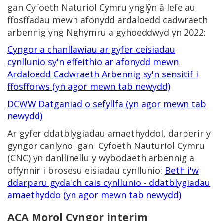
gan Cyfoeth Naturiol Cymru ynglŷn â lefelau
ffosffadau mewn afonydd ardaloedd cadwraeth
arbennig yng Nghymru a gyhoeddwyd yn 2022:
Cyngor a chanllawiau ar gyfer ceisiadau
cynllunio sy'n effeithio ar afonydd mewn
Ardaloedd Cadwraeth Arbennig sy'n sensitif i
ffosfforws (yn agor mewn tab newydd)
DCWW Datganiad o sefyllfa (yn agor mewn tab
newydd)
Ar gyfer ddatblygiadau amaethyddol, darperir y
gyngor canlynol gan Cyfoeth Nauturiol Cymru
(CNC) yn danllinellu y wybodaeth arbennig a
offynnir i brosesu eisiadau cynllunio:
Beth i'w
ddarparu gyda'ch cais cynllunio - ddatblygiadau
amaethyddo (yn agor mewn tab newydd)
ACA Morol Cyngor interim