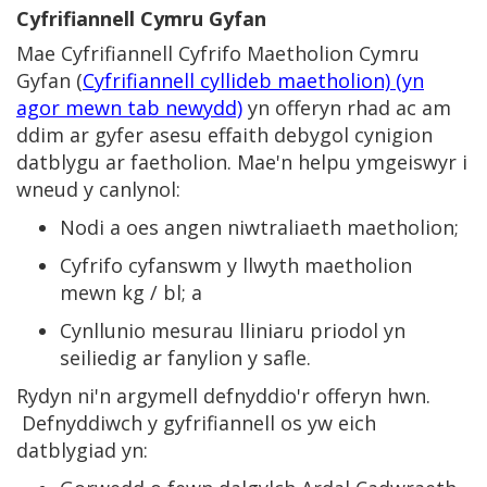
Cyfrifiannell Cymru Gyfan
Mae Cyfrifiannell Cyfrifo Maetholion Cymru
Gyfan (
Cyfrifiannell cyllideb maetholion) (yn
agor mewn tab newydd)
yn offeryn rhad ac am
ddim ar gyfer asesu effaith debygol cynigion
datblygu ar faetholion. Mae'n helpu ymgeiswyr i
wneud y canlynol:
Nodi a oes angen niwtraliaeth maetholion;
Cyfrifo cyfanswm y llwyth maetholion
mewn kg / bl; a
Cynllunio mesurau lliniaru priodol yn
seiliedig ar fanylion y safle.
Rydyn ni'n argymell defnyddio'r offeryn hwn.
Defnyddiwch y gyfrifiannell os yw eich
datblygiad yn: