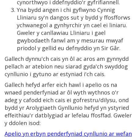
cynorthwyo i ddefnyddio'r gyfrifiannell.
Yna bydd angen i chi gyflwyno Cynnig
Lliniaru sy'n dangos sut y bydd y ffosfforws
ychwanegol a gynhyrchir yn cael ei liniaru.
Gweler y canllawiau Lliniaru i gael
gwybodaeth fanwl am y mesurau mwyaf
priodol y gellid eu defnyddio yn Sir Gâr.
Gallech dynnu'ch cais yn ôl ac aros am gynnydd
pellach ar atebion neu siarad gyda'ch swyddog
cynllunio i gytuno ar estyniad i'ch cais.
Gallech hefyd arfer eich hawl i apelio os na
wnaed penderfyniad ar ôl wyth wythnos o'r
adeg y cafodd eich cais ei gofrestru/dilysu, ond
bydd yr Arolygiaeth Gynllunio hefyd yn ystyried
effeithiau'r datblygiad ar lefelau ffosffad. Gweler
y ddolen isod:
Apelio yn erbyn penderfyniad cynllunio ar wefan