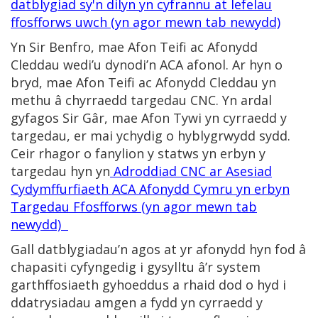
datblygiad sy'n dilyn yn cyfrannu at lefelau
ffosfforws uwch (yn agor mewn tab newydd)
Yn Sir Benfro, mae Afon Teifi ac Afonydd
Cleddau wedi’u dynodi’n ACA afonol. Ar hyn o
bryd, mae Afon Teifi ac Afonydd Cleddau yn
methu â chyrraedd targedau CNC. Yn ardal
gyfagos Sir Gâr, mae Afon Tywi yn cyrraedd y
targedau, er mai ychydig o hyblygrwydd sydd.
Ceir rhagor o fanylion y statws yn erbyn y
targedau hyn yn
Adroddiad CNC ar Asesiad
Cydymffurfiaeth ACA Afonydd Cymru yn erbyn
Targedau Ffosfforws (yn agor mewn tab
newydd)
Gall datblygiadau’n agos at yr afonydd hyn fod â
chapasiti cyfyngedig i gysylltu â’r system
garthffosiaeth gyhoeddus a rhaid dod o hyd i
ddatrysiadau amgen a fydd yn cyrraedd y