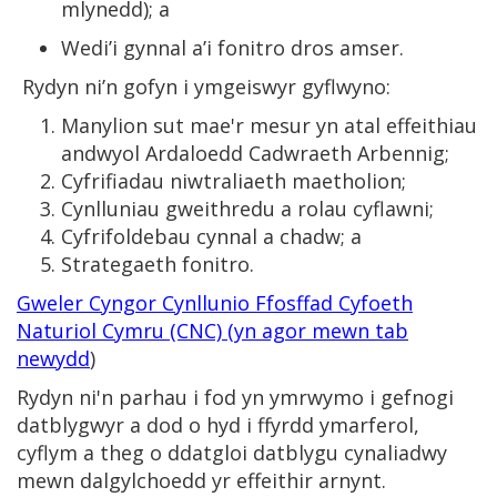
mlynedd); a
Wedi’i gynnal a’i fonitro dros amser.
Rydyn ni’n gofyn i ymgeiswyr gyflwyno:
Manylion sut mae'r mesur yn atal effeithiau
andwyol Ardaloedd Cadwraeth Arbennig;
Cyfrifiadau niwtraliaeth maetholion;
Cynlluniau gweithredu a rolau cyflawni;
Cyfrifoldebau cynnal a chadw; a
Strategaeth fonitro.
Gweler Cyngor Cynllunio Ffosffad Cyfoeth
Naturiol Cymru (CNC) (yn agor mewn tab
newydd
)
Rydyn ni'n parhau i fod yn ymrwymo i gefnogi
datblygwyr a dod o hyd i ffyrdd ymarferol,
cyflym a theg o ddatgloi datblygu cynaliadwy
mewn dalgylchoedd yr effeithir arnynt.