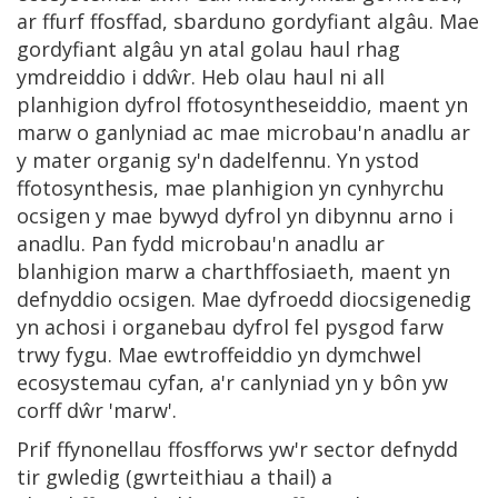
ar ffurf ffosffad, sbarduno gordyfiant algâu. Mae
gordyfiant algâu yn atal golau haul rhag
ymdreiddio i ddŵr. Heb olau haul ni all
planhigion dyfrol ffotosyntheseiddio, maent yn
marw o ganlyniad ac mae microbau'n anadlu ar
y mater organig sy'n dadelfennu. Yn ystod
ffotosynthesis, mae planhigion yn cynhyrchu
ocsigen y mae bywyd dyfrol yn dibynnu arno i
anadlu. Pan fydd microbau'n anadlu ar
blanhigion marw a charthffosiaeth, maent yn
defnyddio ocsigen. Mae dyfroedd diocsigenedig
yn achosi i organebau dyfrol fel pysgod farw
trwy fygu. Mae ewtroffeiddio yn dymchwel
ecosystemau cyfan, a'r canlyniad yn y bôn yw
corff dŵr 'marw'.
Prif ffynonellau ffosfforws yw'r sector defnydd
tir gwledig (gwrteithiau a thail) a