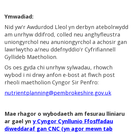
Ymwadiad:
Nid yw'r Awdurdod Lleol yn derbyn atebolrwydd
am unrhyw ddifrod, colled neu anghyfleustra
uniongyrchol neu anuniongyrchol a achosir gan
lawrlwytho a/neu ddefnyddio'r Cyfrifiannell
Gyllideb Maetholion.
Os oes gyda chi unrhyw sylwadau, rhowch
wybod i ni drwy anfon e-bost at flwch post
rheoli maetholion Cyngor Sir Penfro:
nutrientplanning@pembrokeshire.gov.uk
Mae rhagor o wybodaeth am fesurau lliniaru
ar gael yn
y Cyngor Cynllunio Ffosffadau
diweddaraf gan CNC (yn agor mewn tab