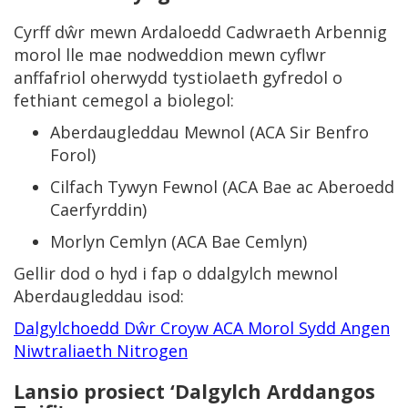
Cyrff dŵr mewn Ardaloedd Cadwraeth Arbennig
morol lle mae nodweddion mewn cyflwr
anffafriol oherwydd tystiolaeth gyfredol o
fethiant cemegol a biolegol:
Aberdaugleddau Mewnol (ACA Sir Benfro
Forol)
Cilfach Tywyn Fewnol (ACA Bae ac Aberoedd
Caerfyrddin)
Morlyn Cemlyn (ACA Bae Cemlyn)
Gellir dod o hyd i fap o ddalgylch mewnol
Aberdaugleddau isod:
Dalgylchoedd Dŵr Croyw ACA Morol Sydd Angen
Niwtraliaeth Nitrogen
Lansio prosiect ‘Dalgylch Arddangos