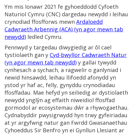
Ym mis Ionawr 2021 fe gyhoeddodd Cyfoeth
Naturiol Cymru (CNC) dargedau newydd i leihau
crynodiad ffosfforws mewn
Ardaloedd
Cadwraeth Arbennig (ACA) (yn agor mewn tab
newydd)
ledled Cymru.
Pennwyd y targedau diwygiedig ar ôl cael
tystiolaeth gan y
Cyd-bwyllor Cadwraeth Natur
(yn agor mewn tab newydd)
y gallai tywydd
cynhesach a sychach, a ragwelir o ganlyniad i
newid hinsawdd, leihau llifoedd afonydd yn
ystod yr haf ac, felly, gynyddu crynodiadau
ffosffadau. Mae hefyd yn seiliedig ar dystiolaeth
newydd ynglŷn ag effaith niweidiol ffosffad
gormodol ar ecosystemau dŵr a rhywogaethau.
Cydnabyddir pwysigrwydd hyn trwy gyfeiriadau
at yr argyfwng natur gan Fwrdd Gwasanaethau
Cyhoeddus Sir Benfro yn ei Gynllun Llesiant ar