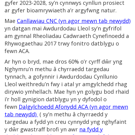
gyfer 2023-2028, sy’n cynnwys cynllun prosiect
ar gyfer bioamrywiaeth a’r argyfwng natur.
Mae
Canllawiau CNC (yn agor mewn tab newydd)
yn datgan mai Awdurdodau Lleol sy’n gyfrifol
am gynnal Rheoliadau Cadwraeth Cynefinoedd a
Rhywogaethau 2017 trwy fonitro datblygu o
fewn ACA.
Ar hyn o bryd, mae dros 60% o’r cyrff dŵr yng
Nghymru’n methu â chyrraedd targedau
tynnach, a gofynnir i Awdurdodau Cynllunio
Lleol weithredu’n fwy i atal yr amgylchedd rhag
dirywio ymhellach. Mae hyn yn golygu bod rhaid
i’r holl gynigion datblygu yn y dyfodol o
fewn
Dalgylchoedd Afonydd ACA (yn agor mewn
tab newydd)
( sy’n methu â chyrraedd y
targedau a fydd yn creu cynnydd yng nghyfaint
y dŵr gwastraff brofi yn awr
na fydd y