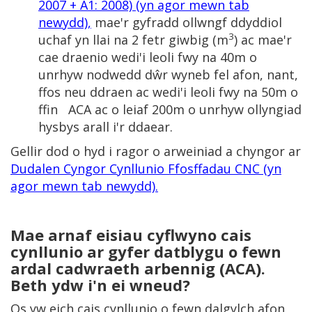
2007 + A1: 2008) (yn agor mewn tab
newydd)
,
mae'r gyfradd ollwngf ddyddiol
3
uchaf yn llai na 2 fetr giwbig (m
) ac mae'r
cae draenio wedi'i leoli fwy na 40m o
unrhyw nodwedd dŵr wyneb fel afon, nant,
ffos neu ddraen ac wedi'i leoli fwy na 50m o
ffin ACA ac o leiaf 200m o unrhyw ollyngiad
hysbys arall i'r ddaear.
Gellir dod o hyd i ragor o arweiniad a chyngor ar
Dudalen Cyngor Cynllunio Ffosffadau CNC (yn
agor mewn tab newydd)
.
Mae arnaf eisiau cyflwyno cais
cynllunio ar gyfer datblygu o fewn
ardal cadwraeth arbennig (ACA).
Beth ydw i'n ei wneud?
Os yw eich cais cynllunio o fewn dalgylch afon