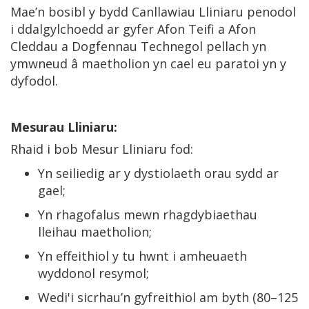
Mae’n bosibl y bydd Canllawiau Lliniaru penodol
i ddalgylchoedd ar gyfer Afon Teifi a Afon
Cleddau a Dogfennau Technegol pellach yn
ymwneud â maetholion yn cael eu paratoi yn y
dyfodol.
Mesurau Lliniaru:
Rhaid i bob Mesur Lliniaru fod:
Yn seiliedig ar y dystiolaeth orau sydd ar
gael;
Yn rhagofalus mewn rhagdybiaethau
lleihau maetholion;
Yn effeithiol y tu hwnt i amheuaeth
wyddonol resymol;
Wedi'i sicrhau’n gyfreithiol am byth (80–125