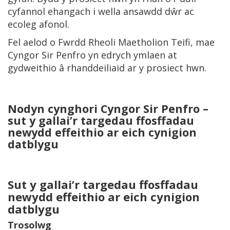
cyfannol ehangach i wella ansawdd dŵr ac
ecoleg afonol.
Fel aelod o Fwrdd Rheoli Maetholion Teifi, mae
Cyngor Sir Penfro yn edrych ymlaen at
gydweithio â rhanddeiliaid ar y prosiect hwn.
Nodyn cynghori Cyngor Sir Penfro –
sut y gallai’r targedau ffosffadau
newydd effeithio ar eich cynigion
datblygu
Sut y gallai’r targedau ffosffadau
newydd effeithio ar eich cynigion
datblygu
Trosolwg