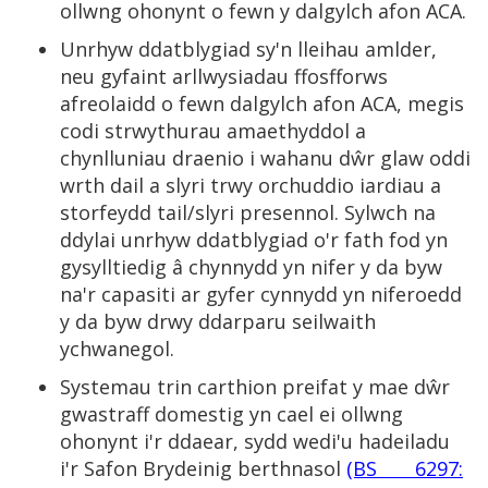
ollwng ohonynt o fewn y dalgylch afon ACA.
Unrhyw ddatblygiad sy'n lleihau amlder,
neu gyfaint arllwysiadau ffosfforws
afreolaidd o fewn dalgylch afon ACA, megis
codi strwythurau amaethyddol a
chynlluniau draenio i wahanu dŵr glaw oddi
wrth dail a slyri trwy orchuddio iardiau a
storfeydd tail/slyri presennol. Sylwch na
ddylai unrhyw ddatblygiad o'r fath fod yn
gysylltiedig â chynnydd yn nifer y da byw
na'r capasiti ar gyfer cynnydd yn niferoedd
y da byw drwy ddarparu seilwaith
ychwanegol.
Systemau trin carthion preifat y mae dŵr
gwastraff domestig yn cael ei ollwng
ohonynt i'r ddaear, sydd wedi'u hadeiladu
i'r Safon Brydeinig berthnasol
(BS 6297: