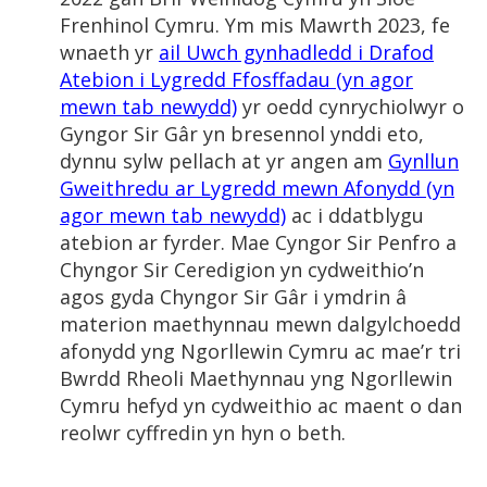
Frenhinol Cymru. Ym mis Mawrth 2023, fe
wnaeth yr
ail Uwch gynhadledd i Drafod
Atebion i Lygredd Ffosffadau (yn agor
mewn tab newydd)
yr oedd cynrychiolwyr o
Gyngor Sir Gâr yn bresennol ynddi eto,
dynnu sylw pellach at yr angen am
Gynllun
Gweithredu ar Lygredd mewn Afonydd (yn
agor mewn tab newydd)
ac i ddatblygu
atebion ar fyrder. Mae Cyngor Sir Penfro a
Chyngor Sir Ceredigion yn cydweithio’n
agos gyda Chyngor Sir Gâr i ymdrin â
materion maethynnau mewn dalgylchoedd
afonydd yng Ngorllewin Cymru ac mae’r tri
Bwrdd Rheoli Maethynnau yng Ngorllewin
Cymru hefyd yn cydweithio ac maent o dan
reolwr cyffredin yn hyn o beth.