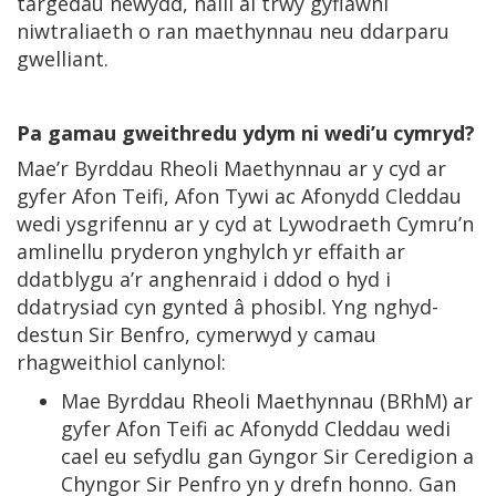
targedau newydd, naill ai trwy gyflawni
niwtraliaeth o ran maethynnau neu ddarparu
gwelliant.
Pa gamau gweithredu ydym ni wedi’u cymryd?
Mae’r Byrddau Rheoli Maethynnau ar y cyd ar
gyfer Afon Teifi, Afon Tywi ac Afonydd Cleddau
wedi ysgrifennu ar y cyd at Lywodraeth Cymru’n
amlinellu pryderon ynghylch yr effaith ar
ddatblygu a’r anghenraid i ddod o hyd i
ddatrysiad cyn gynted â phosibl. Yng nghyd-
destun Sir Benfro, cymerwyd y camau
rhagweithiol canlynol:
Mae Byrddau Rheoli Maethynnau (BRhM) ar
gyfer Afon Teifi ac Afonydd Cleddau wedi
cael eu sefydlu gan Gyngor Sir Ceredigion a
Chyngor Sir Penfro yn y drefn honno. Gan