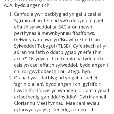
ACA, bydd angen i chi:
Canfod a yw’r datblygiad yn gallu cael ei
‘sgrinio allan’ fel nad yw'n debygol o gael
effaith sylweddol ar SAC afon mewn
perthynas â mewnbynnau ffosfforws.
Gelwir y cam hwn yn ‘Brawf o Effeithiau
Sylweddol Tebygol (TLSE)'. Cyfeiriwch at yr
adran 'Pa fath o ddatblygiad yr effeithir
arno?' Os ydych chi'n teimlo na fydd eich
cais yn cael effaith sylweddol, bydd angen i
chi roi gwybodaeth i ni i ategu hyn.
Os nad yw’r datblygiad yn gallu cael ei
'sgrinio allan', bydd angen i chi gyfrifo'r
llwyth ffosfforws ychwanegol o'r datblygiad
arfaethedig gan ddefnyddio'r Gyfrifiannell
Cloriannu Maethynnau. Mae canllawiau
cyfarwyddyd ysgrifenedig a fideo i'ch