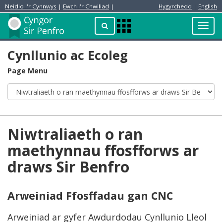
Neidio i'r Cynnwys
|
Ewch i'r Chwiliad
|
Hygyrchedd
|
English
Preswylydd
Chwilio
Toggl
Apps
navig
Menu
Cynllunio ac Ecoleg
Page Menu
Niwtraliaeth o ran
maethynnau ffosfforws ar
draws Sir Benfro
Arweiniad Ffosffadau gan CNC
Arweiniad ar gyfer Awdurdodau Cynllunio Lleol