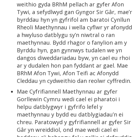
weithio gyda BRhM pellach ar gyfer Afon
Tywi, a sefydlwyd gan Gyngor Sir Gâr, mae’r
byrddau hyn yn gyfrifol am baratoi Cynllun
Rheoli Maethynnau i wella cyflwr yr afonydd
a hwyluso datblygu sy’n niwtral o ran
maethynnau. Bydd rhagor o fanylion am y
Byrddu hyn, gan gynnwys tudalen we yn
dangos diweddariadau byw, yn cael eu rhoi
ar y dudalen hon pan fyddant ar gael. Mae
BRhM Afon Tywi, Afon Teifi ac Afonydd
Cleddau yn cydweithio dan reolwr cyffredin.
Mae Cyfrifiannell Maethynnau ar gyfer
Gorllewin Cymru wedi cael ei pharatoi i
helpu datblygwyr i gyfrifo lefel y
maethynnau y bydd eu datblygiadau’n ei
chreu. Paratowyd y gyfrifiannell ar gyfer Sir
Gâr yn wreiddiol, ond mae wedi cael ei