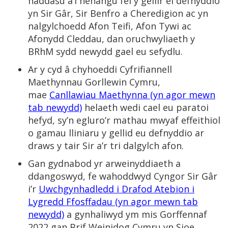
haddasu a’i hehangu fel y gellir ei defnyddio
yn Sir Gâr, Sir Benfro a Cheredigion ac yn
nalgylchoedd Afon Teifi, Afon Tywi ac
Afonydd Cleddau, dan oruchwyliaeth y
BRhM sydd newydd gael eu sefydlu.
Ar y cyd â chyhoeddi Cyfrifiannell
Maethynnau Gorllewin Cymru,
mae
Canllawiau Maethynna (yn agor mewn
tab newydd)
helaeth wedi cael eu paratoi
hefyd, sy’n egluro’r mathau mwyaf effeithiol
o gamau lliniaru y gellid eu defnyddio ar
draws y tair Sir a’r tri dalgylch afon.
Gan gydnabod yr arweinyddiaeth a
ddangoswyd, fe wahoddwyd Cyngor Sir Gâr
i’r
Uwchgynhadledd i Drafod Atebion i
Lygredd Ffosffadau (yn agor mewn tab
newydd)
a gynhaliwyd ym mis Gorffennaf
2022 gan Brif Weinidog Cymru yn Sioe