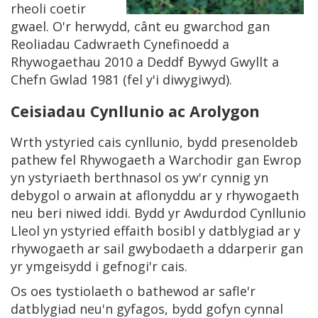
rheoli coetir
gwael. O'r herwydd, cânt eu gwarchod gan
Reoliadau Cadwraeth Cynefinoedd a
Rhywogaethau 2010 a Deddf Bywyd Gwyllt a
Chefn Gwlad 1981 (fel y'i diwygiwyd).
Ceisiadau Cynllunio ac Arolygon
Wrth ystyried cais cynllunio, bydd presenoldeb
pathew fel Rhywogaeth a Warchodir gan Ewrop
yn ystyriaeth berthnasol os yw'r cynnig yn
debygol o arwain at aflonyddu ar y rhywogaeth
neu beri niwed iddi. Bydd yr Awdurdod Cynllunio
Lleol yn ystyried effaith bosibl y datblygiad ar y
rhywogaeth ar sail gwybodaeth a ddarperir gan
yr ymgeisydd i gefnogi'r cais.
Os oes tystiolaeth o bathewod ar safle'r
datblygiad neu'n gyfagos, bydd gofyn cynnal