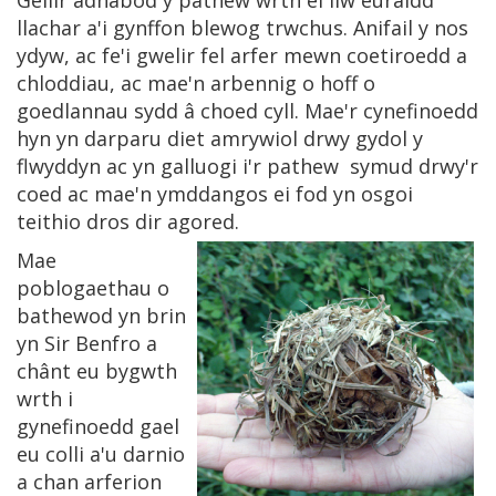
Gellir adnabod y pathew wrth ei liw euraidd
llachar a'i gynffon blewog trwchus. Anifail y nos
ydyw, ac fe'i gwelir fel arfer mewn coetiroedd a
chloddiau, ac mae'n arbennig o hoff o
goedlannau sydd â choed cyll. Mae'r cynefinoedd
hyn yn darparu diet amrywiol drwy gydol y
flwyddyn ac yn galluogi i'r pathew symud drwy'r
coed ac mae'n ymddangos ei fod yn osgoi
teithio dros dir agored.
Mae
poblogaethau o
bathewod yn brin
yn Sir Benfro a
chânt eu bygwth
wrth i
gynefinoedd gael
eu colli a'u darnio
a chan arferion