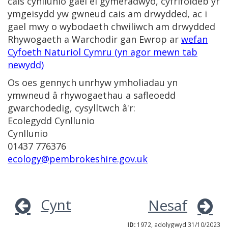
cais cynllunio gael ei gymeradwyo, cyfrifoldeb yr
ymgeisydd yw gwneud cais am drwydded, ac i
gael mwy o wybodaeth chwiliwch am drwydded
Rhywogaeth a Warchodir gan Ewrop ar
wefan
Cyfoeth Naturiol Cymru (yn agor mewn tab
newydd)
Os oes gennych unrhyw ymholiadau yn
ymwneud â rhywogaethau a safleoedd
gwarchodedig, cysylltwch â'r:
Ecolegydd Cynllunio
Cynllunio
01437 776376
ecology@pembrokeshire.gov.uk
Cynt
Nesaf
ID:
1972, adolygwyd 31/10/2023