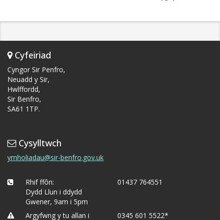
Cyfeiriad
Cyngor Sir Penfro,
Neuadd y Sir,
Hwlffordd,
Sir Benfro,
SA61 1TP.
Cysylltwch
ymholiadau@sir-benfro.gov.uk
Rhif ffôn:
01437 764551
Dydd Llun i ddydd
Gwener, 9am i 5pm
Argyfwng y tu allan i
0345 601 5522*