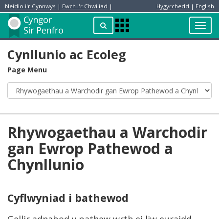
Neidio i'r Cynnwys
|
Ewch i'r Chwiliad
|
Hygyrchedd
|
English
Preswylydd
Chwilio
Toggl
Apps
navig
Menu
Cynllunio ac Ecoleg
Page Menu
Rhywogaethau a Warchodir
gan Ewrop Pathewod a
Chynllunio
Cyflwyniad i bathewod