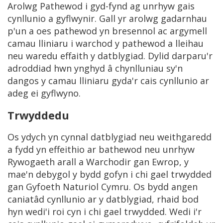
Arolwg Pathewod i gyd-fynd ag unrhyw gais
cynllunio a gyflwynir. Gall yr arolwg gadarnhau
p'un a oes pathewod yn bresennol ac argymell
camau lliniaru i warchod y pathewod a lleihau
neu waredu effaith y datblygiad. Dylid darparu'r
adroddiad hwn ynghyd â chynlluniau sy'n
dangos y camau lliniaru gyda'r cais cynllunio ar
adeg ei gyflwyno.
Trwyddedu
Os ydych yn cynnal datblygiad neu weithgaredd
a fydd yn effeithio ar bathewod neu unrhyw
Rywogaeth arall a Warchodir gan Ewrop, y
mae'n debygol y bydd gofyn i chi gael trwydded
gan Gyfoeth Naturiol Cymru. Os bydd angen
caniatâd cynllunio ar y datblygiad, rhaid bod
hyn wedi'i roi cyn i chi gael trwydded. Wedi i'r