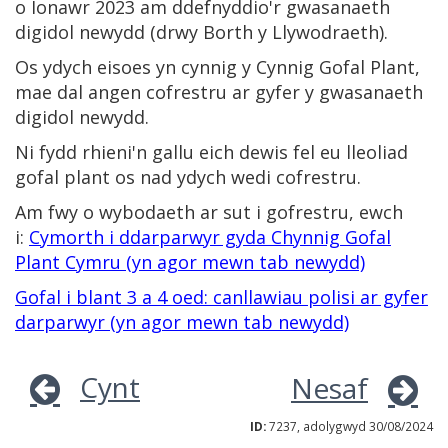
o Ionawr 2023 am ddefnyddio'r gwasanaeth
digidol newydd (drwy Borth y Llywodraeth).
Os ydych eisoes yn cynnig y Cynnig Gofal Plant,
mae dal angen cofrestru ar gyfer y gwasanaeth
digidol newydd.
Ni fydd rhieni'n gallu eich dewis fel eu lleoliad
gofal plant os nad ydych wedi cofrestru.
Am fwy o wybodaeth ar sut i gofrestru, ewch
i:
Cymorth i ddarparwyr gyda Chynnig Gofal
Plant Cymru (yn agor mewn tab newydd)
Gofal i blant 3 a 4 oed: canllawiau polisi ar gyfer
darparwyr (yn agor mewn tab newydd)
Cynt
Nesaf
ID:
7237, adolygwyd 30/08/2024