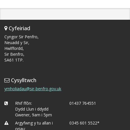
Cyfeiriad
Cyngor Sir Penfro,
Neuadd y Sir,
Hwlffordd,
Sir Benfro,
SA61 1TP.
Cysylltwch
ymholiadau@sir-benfro.gov.uk
Rhif ffôn:
01437 764551
Dydd Llun i ddydd
Gwener, 9am i 5pm
Argyfwng y tu allan i
0345 601 5522*
oriau: