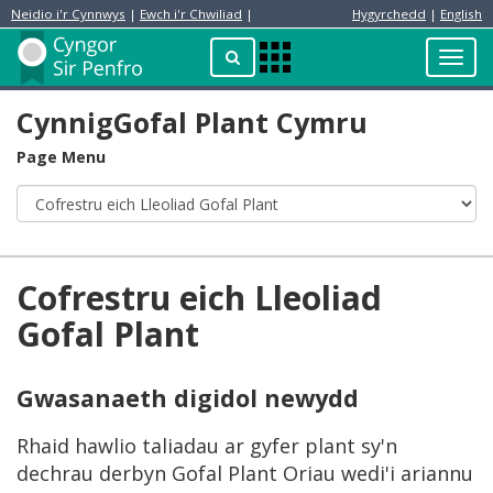
Neidio i'r Cynnwys
|
Ewch i'r Chwiliad
|
Hygyrchedd
|
English
Preswylydd
Chwilio
Toggl
Apps
navig
Menu
CynnigGofal Plant Cymru
Page Menu
Cofrestru eich Lleoliad
Gofal Plant
Gwasanaeth digidol newydd
Rhaid hawlio taliadau ar gyfer plant sy'n
dechrau derbyn Gofal Plant Oriau wedi'i ariannu